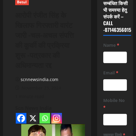
Betul
सम्बंधित किसी
भी समस्या हेतु
आरोपी रंजीत सिंह के
संपर्क करें –
खिलाफ गिरफ्तारी वारंट
CALL
-07146356015
जारी -चल-अचल संपत्ति
की कुर्की की प्रक्रिया
Name
*
शुरू -पत्रकार की
अधिमान्यता रद्द
Email
*
scnnewsindia.com
November 23, 2024
1 minute read
Mobile No
*
Scn News India
समस्या लिखे
*