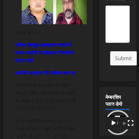
भारती भुमरकर
रविंद्र देशमुख आत्महत्या मामले में
फरार आरोपी के खिलाफ गिरफ्तारी
Submit
वारंट जारी
आरोपी पत्रकार की अधिमान्यता रद्द
थाना सारणी के अंतर्गत बगडोना
निवासी रविंद्र देशमुख की आत्महत्या
मेम्बरशिप
के मामले में मृतक के सुसाइड नोट में
प्लान डेमो
10 लोगों के नाम दर्ज थे
Video
थाना सारणी में प्रकरण क्रमांक
00:00
04:54
Player
444/2024 के तहत भारतीय न्याय
संहिता की धारा 108 और 3(5)