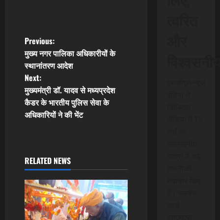
त्वरित
और
P
Previous:
मुख्य नगर पालिका अधिकारीयों के
विश्वसनी
o
स्थानांतरण आदेश
Next:
s
एससीएन न्यूज
मुख्यमंत्री डॉ. यादव से मध्यप्रदेश
इंडिया ने
t
कैडर के भारतीय पुलिस सेवा के
डिजिटल
अधिकारियों ने की भेंट
मीडिया में 15
n
वर्षों की
a
उल्लेखनीय
यात्रा में कई
RELATED NEWS
v
तकनीकी
नवाचार किए
i
हैं। स्क्रेच
g
कार्ड
एसएमएस