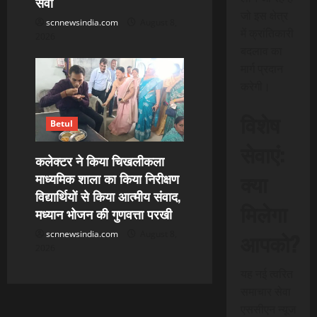
सेवा
जो इस क्षेत्र
scnnewsindia.com
August 8,
में क्रांतिकारी
2026
बदलाव का
मार्ग प्रदान
करेगी।
विशेष
Betul
सेवाएं:
कलेक्टर ने किया चिखलीकला
क्या
माध्यमिक शाला का किया निरीक्षण
विद्यार्थियों से किया आत्मीय संवाद,
मिलेगा
मध्यान भोजन की गुणवत्ता परखी
आपको?
scnnewsindia.com
August 8,
2026
यह नई त्वरित
समाचार सेवा
एससीएन न्यूज