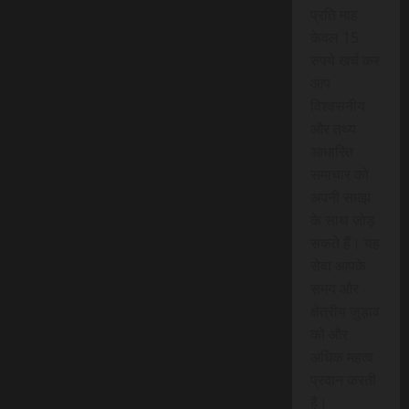
प्रति माह
केवल 15
रुपये खर्च कर
आप
विश्वसनीय
और तथ्य
आधारित
समाचार को
अपनी समझ
के साथ जोड़
सकते हैं। यह
सेवा आपके
समय और
क्षेत्रीय जुड़ाव
को और
अधिक महत्व
प्रदान करती
है।