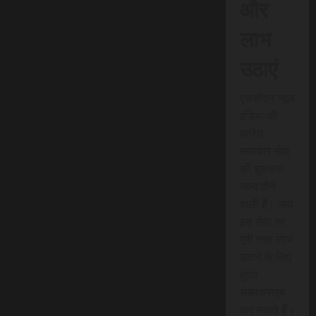
और
लाभ
उठाएं
एससीएन न्यूज
इंडिया की
त्वरित
समाचार सेवा
की शुरुआत
जल्द होने
वाली है। आप
इस सेवा का
पूरी तरह लाभ
उठाने के लिए
तुरंत
सब्सक्राइब
कर सकते हैं।