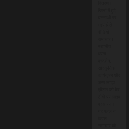
वितरण।
जिलों में हुई
घटनाओं पर
गहराई से
वीडियो
समाचार।
स्थानीय
धरना-
प्रदर्शन,
सांस्कृतिक
कार्यक्रम और
अन्य लाइव
इवेंट्स को वेब
टीवी पर लाइव
प्रसारण।
यह पहल न
केवल
समाचार को