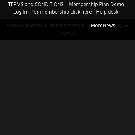
TERMS and CONDITIONS:
Membership Plan Demo
Log In
For membership click here
Help desk
Scnnewsindia© All rights reserved.
|
MoreNews
by AF
themes.