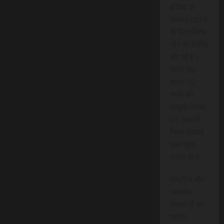
इंडिया के
सब्सक्राइबर्स
के लिए विशेष
तौर पर निर्मित
की गई है।
प्रति माह
मात्र 15
रुपये की
मामूली लागत
पर, आपको
निम्न सेवाओं
तक पहुंच
प्राप्त होगी:
राष्ट्रीय और
स्थानीय
समाचारों का
त्वरित