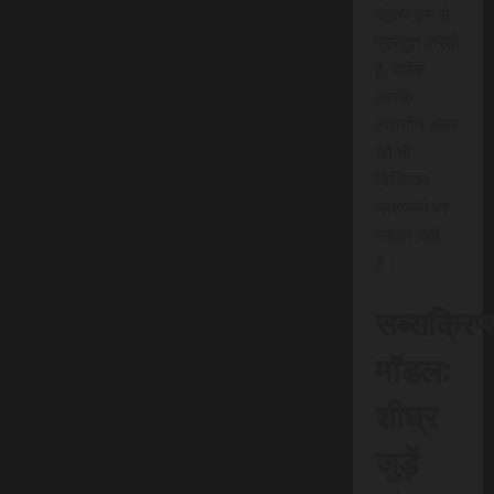
बेहतर ढंग से
प्रस्तुत करती
है, बल्कि
आपके
स्थानीय क्षेत्र
को भी
डिजिटल
प्लेटफॉर्म पर
रफ़्तार देती
है।
सब्सक्रिप
मॉडल:
शीघ्र
जुड़ें