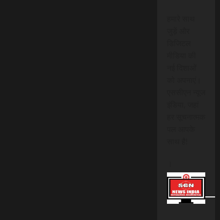
हमारे साथ
जुड़ें और
डिजिटल
मीडिया की
नई दिशाओं
को अपनाएं।
एससीएन न्यूज
इंडिया, जहां
हर सूचनात्मक
पल आपके
साथ है!
।