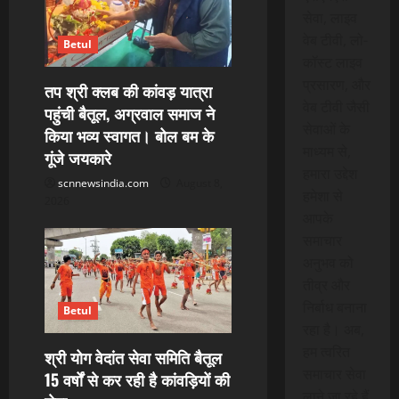
a
सेवा, लाइव
वेब टीवी, लो-
t
Betul
कॉस्ट लाइव
i
प्रसारण, और
तप श्री क्लब की कांवड़ यात्रा
वेब टीवी जैसी
पहुंची बैतूल, अग्रवाल समाज ने
o
सेवाओं के
किया भव्य स्वागत। बोल बम के
माध्यम से,
गूंजे जयकारे
n
हमारा उद्देश
scnnewsindia.com
August 8,
हमेशा से
2026
आपके
समाचार
अनुभव को
तीव्र और
निर्बाध बनाना
Betul
रहा है। अब,
हम त्वरित
श्री योग वेदांत सेवा समिति बैतूल
समाचार सेवा
15 वर्षों से कर रही है कांवड़ियों की
लाने जा रहे हैं