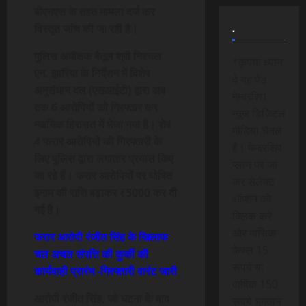
बीएनएस के तहत मामला दर्ज कर
.
विस्तृत जांच की जा रही है।
पुलिस अधीक्षक बैतूल श्री निश्चल
*कृपया ध्यान
एन. झारिया के निर्देशन में विशेष
दे यह पेड
अनुसंधान दल (एसआईटी) द्वारा अब
मेम्बरशिप
तक 6 आरोपियों को गिरफ्तार कर
न्यूज डिजिटल
न्यायिक हिरासत में भेजा गया है। शेष
मीडिया चैनल
4 फरार आरोपियों की गिरफ्तारी के
है। मेम्बरशिप
लिए पुलिस द्वारा लगातार प्रयास किए
प्लान पर जा
जा रहे हैं। फरार आरोपियों पर घोषित
कर सेलेक्ट
इनाम की राशि बढ़ाकर ₹5000 कर दी
ऑप्शन को
गई है।
क्लिक करे
और मासिक
फरार आरोपी रंजीत सिंह के खिलाफ
केवल 15
चल अचल संपत्ति की कुर्की की
रूपये या
कार्यवाही प्रारंभ -गिरफ्तारी वारंट जारी
वार्षिक 150
आरोपी रंजीत सिंह, जो घटना के बाद
रूपये भुगतान