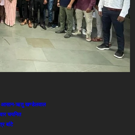
होगी आसान-ऋतु खण्डेलवाल
ीदवार चयनित
र बांटे