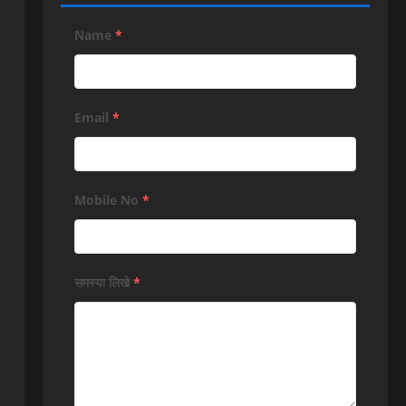
Name
*
Email
*
Mobile No
*
समस्या लिखे
*