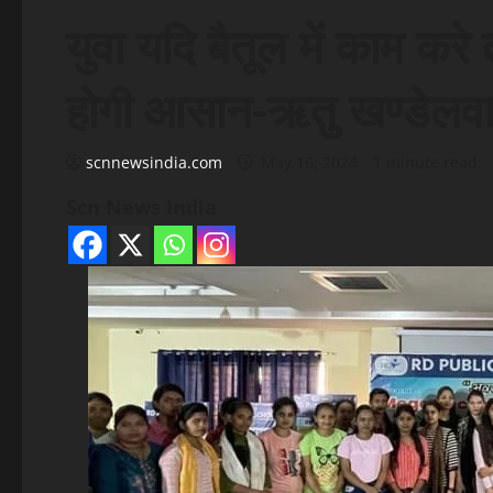
युवा यदि बैतूल में काम कर
होगी आसान-ऋतु खण्डेलव
scnnewsindia.com
May 16, 2024
1 minute read
Scn News India