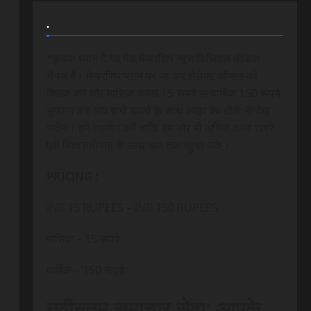
.
*कृपया ध्यान दे यह पेड मेम्बरशिप न्यूज डिजिटल मीडिया
चैनल है। मेम्बरशिप प्लान पर जा कर सेलेक्ट ऑप्शन को
क्लिक करे और मासिक केवल 15 रूपये या वार्षिक 150 रूपये
भुगतान कर आप सभी खबरों के साथ लाइव वेब टीवी भी देख
सकेंगे। हमें सहयोग करें ताकि हम और भी अधिक ताजा खबरे
पूरी विश्वसनीयता के साथ आप तक पंहुचा सके।
PRICING :
INR 15 RUPEES – INR 150 RUPEES
मासिक – 15 रूपये
वार्षिक – 150 रूपये
नवीनतम समाचार सेवा: आपके