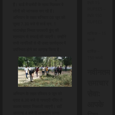
INR 15
हैं। वार्ड में पार्षदों के साथ मिलकर वे
RUPEES –
लोगों को जागरूक कर रहे हैं।
INR 150
अभियान के तहत शनिवार 08 जून को
RUPEES
सुबह 7.30 बजे से वार्ड क्र. 1
पाटाखेड़ा स्थित सरकारी कुंए की
मासिक – 15
श्रमदान से सफाई की जाएगी। उन्होंने
रूपये
सभी नागरिकों से भी उक्त कार्यक्रम में
उपस्थित होने का आग्रह किया है।
वार्षिक –
150 रूपये
नवीनतम
समाचार
सेवा:
अभियान के तहत रविवार 9 जून को
प्रात 8.30 बजे से गायत्री मंदिर से
आपके
कलश यात्रा निकाली जाएगी। वहीं
लिए,
अपरान्ह 4 बजे से शासकीय कन्या