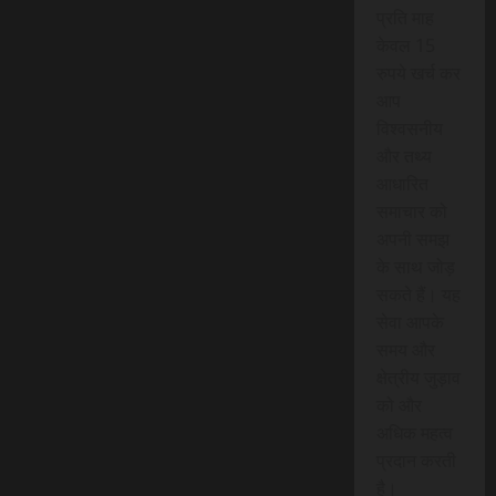
प्रति माह
केवल 15
रुपये खर्च कर
आप
विश्वसनीय
और तथ्य
आधारित
समाचार को
अपनी समझ
के साथ जोड़
सकते हैं। यह
सेवा आपके
समय और
क्षेत्रीय जुड़ाव
को और
अधिक महत्व
प्रदान करती
है।