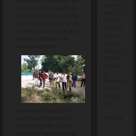
बाहर से पूरी तरह सफाई की गई। इस
कर आप सभी
मौके पर नगर पालिका अध्यक्ष किशोर
खबरों के साथ
बरदे ने कहा कि अभियान के दौरान एवं
लाइव वेब
बाद में भी इसी तरह आम लोगों की मदद
टीवी भी देख
से श्रमदान कर जलस्त्रोतों की सफाई
सकेंगे। हमें
की जाएगी। उन्होंने लोगों से जल
सहयोग करें
बचाने का आग्रह किया है।
ताकि हम और
भी अधिक
ताजा खबरे
पूरी
विश्वसनीयता
के साथ आप
तक पंहुचा
सके।
नोडल अधिकारी कमलेश पटेल ने
PRICING
बताया कि वार्डों में जल संवर्धन एवं
:
जलस्त्रोतों के पुर्नजीवन को लेकर
नपा द्वारा तैनात वार्ड प्रभारी पहुंच रहे