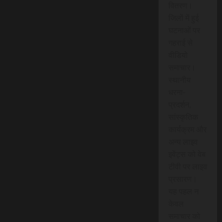
वितरण।
जिलों में हुई
घटनाओं पर
गहराई से
वीडियो
समाचार।
स्थानीय
धरना-
प्रदर्शन,
सांस्कृतिक
कार्यक्रम और
अन्य लाइव
इवेंट्स को वेब
टीवी पर लाइव
प्रसारण।
यह पहल न
केवल
समाचार को