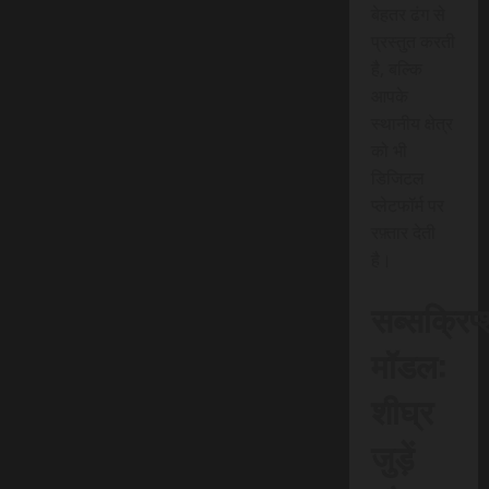
बेहतर ढंग से
प्रस्तुत करती
है, बल्कि
आपके
स्थानीय क्षेत्र
को भी
डिजिटल
प्लेटफॉर्म पर
रफ़्तार देती
है।
सब्सक्रिप
मॉडल:
शीघ्र
जुड़ें