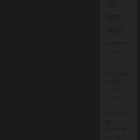
और
लाभ
उठाएं
एससीएन न्यूज
इंडिया की
त्वरित
समाचार सेवा
की शुरुआत
जल्द होने
वाली है। आप
इस सेवा का
पूरी तरह लाभ
उठाने के लिए
तुरंत
सब्सक्राइब
कर सकते हैं।