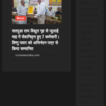
इंडिया के
सब्सक्राइबर्स
के लिए विशेष
Betul
तौर पर निर्मित
की गई है।
सतपुडा ताप विद्युत गृह से जुलाई
प्रति माह
माह में सेवानिवृत्त हुए 7 कर्मचारी।
मात्र 15
विष्णु पवार को अभिनंदन पत्र से
रुपये की
किया सम्मानित
मामूली लागत
scnnewsindia.com
August 7,
पर, आपको
2026
निम्न सेवाओं
तक पहुंच
प्राप्त होगी:
राष्ट्रीय और
स्थानीय
समाचारों का
त्वरित