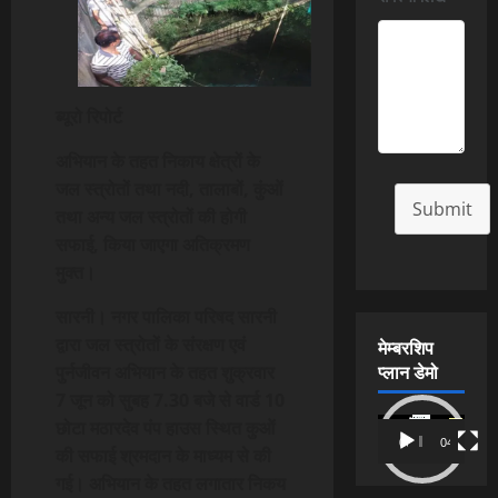
ब्यूरो रिपोर्ट
अभियान के तहत निकाय क्षेत्रों के
जल स्त्रोतों तथा नदी, तालाबों, कुंओं
Submit
तथा अन्य जल स्त्रोतों की होगी
सफाई, किया जाएगा अतिक्रमण
मुक्त।
सारनी। नगर पालिका परिषद सारनी
द्वारा जल स्त्रोतों के संरक्षण एवं
मेम्बरशिप
प्लान डेमो
पुर्नजीवन अभियान के तहत शुक्रवार
7 जून को सुबह 7.30 बजे से वार्ड 10
Video
छोटा मठारदेव पंप हाउस स्थित कुओं
00:00
04:54
Player
की सफाई श्रमदान के माध्यम से की
गई। अभियान के तहत लगातार निकय