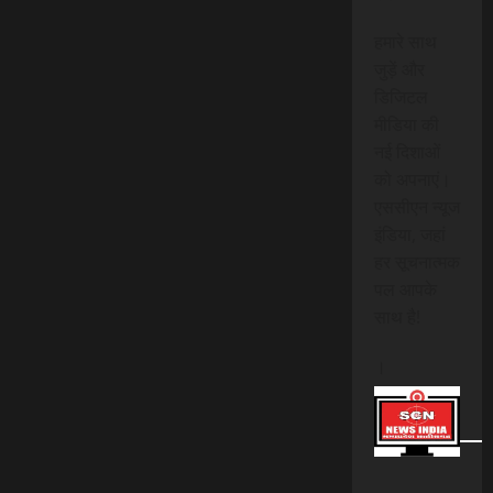
हमारे साथ
जुड़ें और
डिजिटल
मीडिया की
नई दिशाओं
को अपनाएं।
एससीएन न्यूज
इंडिया, जहां
हर सूचनात्मक
पल आपके
साथ है!
।