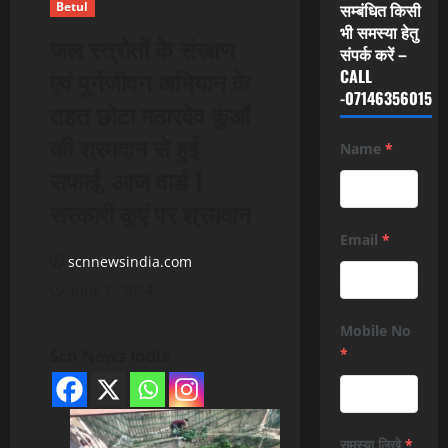
Betul
सम्बंधित किसी
भी समस्या हेतु
जल स्त्रोतों के संरक्षण
संपर्क करें –
एवं पुर्नजीवन अभियान के
CALL
-07146356015
तहत छोटा मठारदेव कुंओं
की श्रमदान से हुई
Name
*
सफाई, आज वार्ड 1
सरकारी कुएं पर श्रमदान
Email
*
scnnewsindia.com
June 7, 2024
Mobile No
*
Scn News India
समस्या लिखे
*