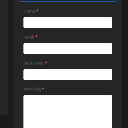
Name
*
Email
*
Mobile No
*
समस्या लिखे
*