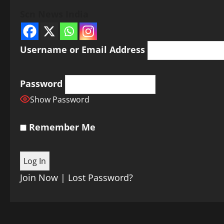
Scn News India
Username or Email Address
Password
Show Password
Remember Me
Join Now
|
Lost Password?