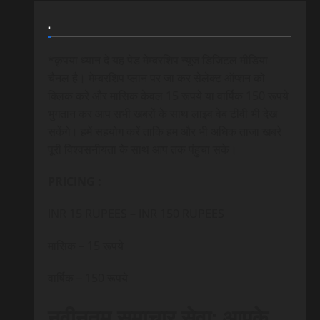
.
*कृपया ध्यान दे यह पेड मेम्बरशिप न्यूज डिजिटल मीडिया
चैनल है। मेम्बरशिप प्लान पर जा कर सेलेक्ट ऑप्शन को
क्लिक करे और मासिक केवल 15 रूपये या वार्षिक 150 रूपये
भुगतान कर आप सभी खबरों के साथ लाइव वेब टीवी भी देख
सकेंगे। हमें सहयोग करें ताकि हम और भी अधिक ताजा खबरे
पूरी विश्वसनीयता के साथ आप तक पंहुचा सके।
PRICING :
INR 15 RUPEES – INR 150 RUPEES
मासिक – 15 रूपये
वार्षिक – 150 रूपये
नवीनतम समाचार सेवा: आपके