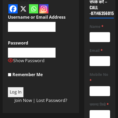
संपर्क करें –
CALL
-07146356015
Username or Email Address
Name
*
Password
Email
*
Show Password
Remember Me
Mobile No
*
Join Now
|
Lost Password?
समस्या लिखे
*