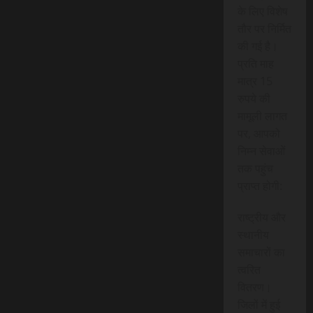
के लिए विशेष
तौर पर निर्मित
की गई है।
प्रति माह
मात्र 15
रुपये की
मामूली लागत
पर, आपको
निम्न सेवाओं
तक पहुंच
प्राप्त होगी:
राष्ट्रीय और
स्थानीय
समाचारों का
त्वरित
वितरण।
जिलों में हुई