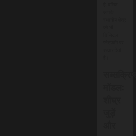
है, बल्कि
आपके
स्थानीय क्षेत्र
को भी
डिजिटल
प्लेटफॉर्म पर
रफ़्तार देती
है।
सब्सक्रिप
मॉडल:
शीघ्र
जुड़ें
और