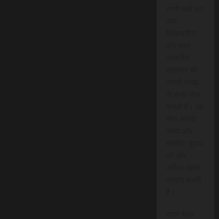
रुपये खर्च कर
आप
विश्वसनीय
और तथ्य
आधारित
समाचार को
अपनी समझ
के साथ जोड़
सकते हैं। यह
सेवा आपके
समय और
क्षेत्रीय जुड़ाव
को और
अधिक महत्व
प्रदान करती
है।
हमारे साथ