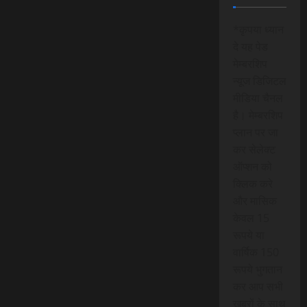
*कृपया ध्यान
दे यह पेड
मेम्बरशिप
न्यूज डिजिटल
मीडिया चैनल
है। मेम्बरशिप
प्लान पर जा
कर सेलेक्ट
ऑप्शन को
क्लिक करे
और मासिक
केवल 15
रूपये या
वार्षिक 150
रूपये भुगतान
कर आप सभी
खबरों के साथ