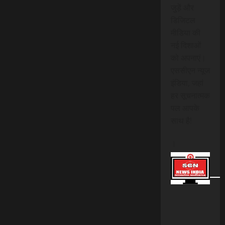
जुड़ें और
डिजिटल
मीडिया की
नई दिशाओं
को अपनाएं।
एससीएन न्यूज
इंडिया, जहां
हर सूचनात्मक
पल आपके
साथ है!
।