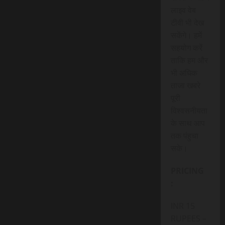
लाइव वेब
टीवी भी देख
सकेंगे। हमें
सहयोग करें
ताकि हम और
भी अधिक
ताजा खबरे
पूरी
विश्वसनीयता
के साथ आप
तक पंहुचा
सके।
PRICING
:
INR 15
RUPEES –