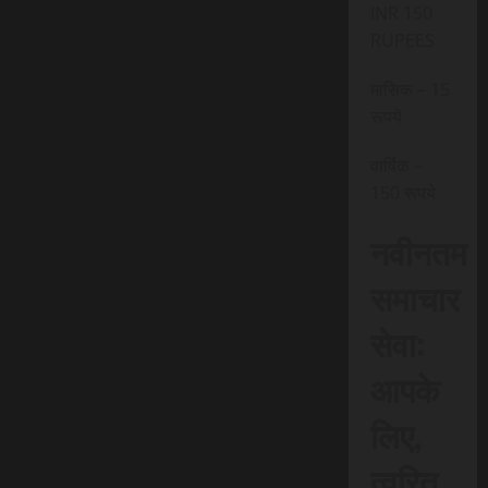
INR 150
RUPEES
मासिक – 15
रूपये
वार्षिक –
150 रूपये
नवीनतम
समाचार
सेवा:
आपके
लिए,
त्वरित