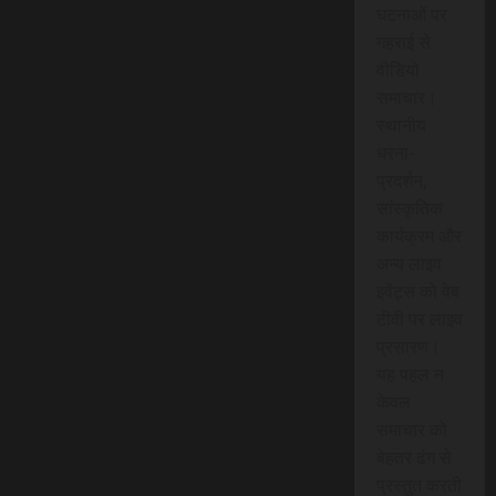
घटनाओं पर
गहराई से
वीडियो
समाचार।
स्थानीय
धरना-
प्रदर्शन,
सांस्कृतिक
कार्यक्रम और
अन्य लाइव
इवेंट्स को वेब
टीवी पर लाइव
प्रसारण।
यह पहल न
केवल
समाचार को
बेहतर ढंग से
प्रस्तुत करती