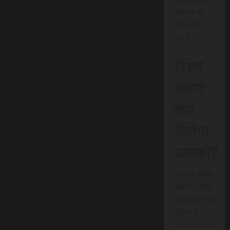
बदलाव का
मार्ग प्रदान
करेगी।
विशेष
सेवाएं:
क्या
मिलेगा
आपको?
यह नई त्वरित
समाचार सेवा
एससीएन न्यूज
इंडिया के
सब्सक्राइबर्स