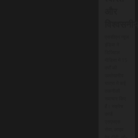
और
विश्वसनी
एससीएन न्यूज
इंडिया ने
डिजिटल
मीडिया में 15
वर्षों की
उल्लेखनीय
यात्रा में कई
तकनीकी
नवाचार किए
हैं। स्क्रेच
कार्ड
एसएमएस
सेवा, लाइव
वेब टीवी, लो-