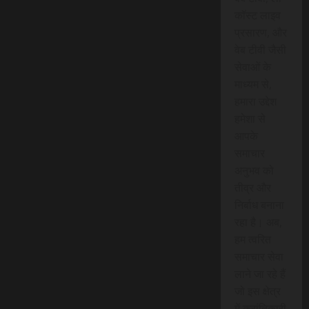
कॉस्ट लाइव
प्रसारण, और
वेब टीवी जैसी
सेवाओं के
माध्यम से,
हमारा उद्देश
हमेशा से
आपके
समाचार
अनुभव को
तीव्र और
निर्बाध बनाना
रहा है। अब,
हम त्वरित
समाचार सेवा
लाने जा रहे हैं
जो इस क्षेत्र
में क्रांतिकारी