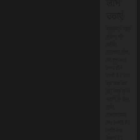
लाभ
उठाएं
एससीएन न्यूज
इंडिया की
त्वरित
समाचार सेवा
की शुरुआत
जल्द होने
वाली है। आप
इस सेवा का
पूरी तरह लाभ
उठाने के लिए
तुरंत
सब्सक्राइब
कर सकते हैं।
प्रति माह
केवल 15