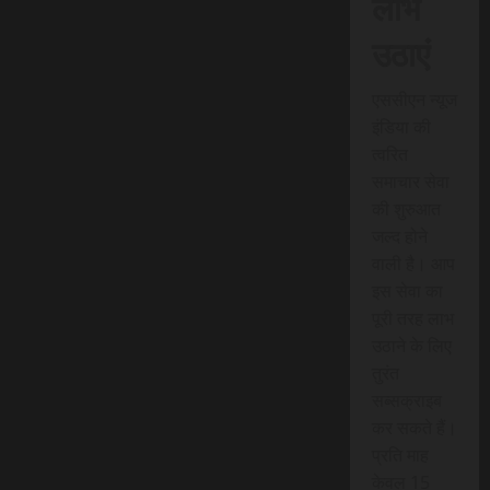
लाभ
उठाएं
एससीएन न्यूज
इंडिया की
त्वरित
समाचार सेवा
की शुरुआत
जल्द होने
वाली है। आप
इस सेवा का
पूरी तरह लाभ
उठाने के लिए
तुरंत
सब्सक्राइब
कर सकते हैं।
प्रति माह
केवल 15