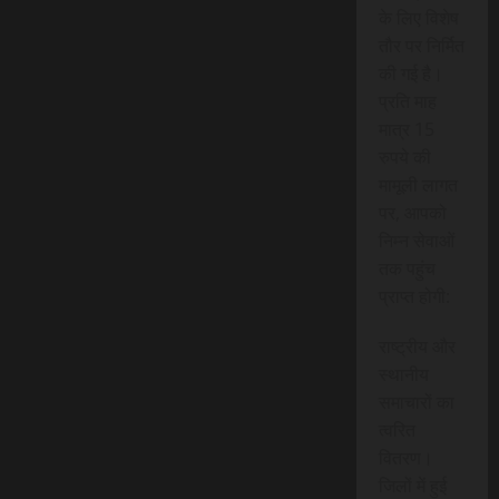
के लिए विशेष
तौर पर निर्मित
की गई है।
प्रति माह
मात्र 15
रुपये की
मामूली लागत
पर, आपको
निम्न सेवाओं
तक पहुंच
प्राप्त होगी:
राष्ट्रीय और
स्थानीय
समाचारों का
त्वरित
वितरण।
जिलों में हुई