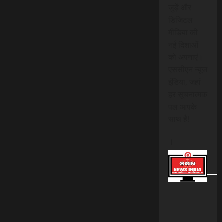
जुड़ें और
डिजिटल
मीडिया की
नई दिशाओं
को अपनाएं।
एससीएन न्यूज
इंडिया, जहां
हर सूचनात्मक
पल आपके
साथ है!
।