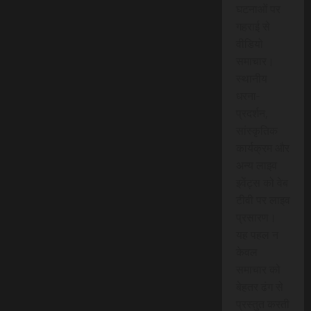
घटनाओं पर
गहराई से
वीडियो
समाचार।
स्थानीय
धरना-
प्रदर्शन,
सांस्कृतिक
कार्यक्रम और
अन्य लाइव
इवेंट्स को वेब
टीवी पर लाइव
प्रसारण।
यह पहल न
केवल
समाचार को
बेहतर ढंग से
प्रस्तुत करती