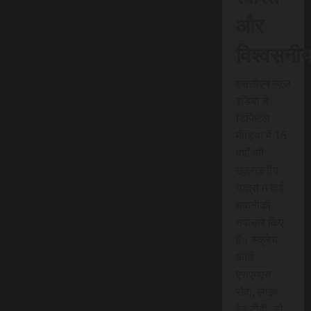
और
विश्वसनी
एससीएन न्यूज
इंडिया ने
डिजिटल
मीडिया में 15
वर्षों की
उल्लेखनीय
यात्रा में कई
तकनीकी
नवाचार किए
हैं। स्क्रेच
कार्ड
एसएमएस
सेवा, लाइव
वेब टीवी, लो-