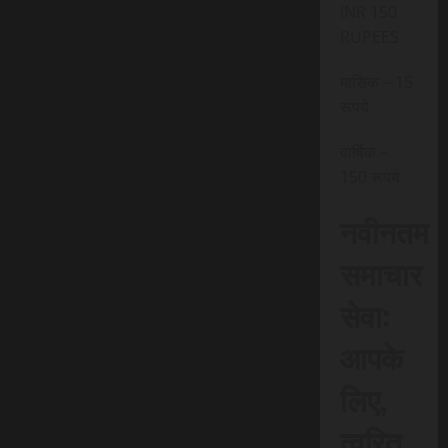
INR 150
RUPEES
मासिक – 15
रूपये
वार्षिक –
150 रूपये
नवीनतम
समाचार
सेवा:
आपके
लिए,
त्वरित