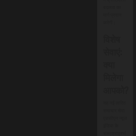
बदलाव का
मार्ग प्रदान
करेगी।
विशेष
सेवाएं:
क्या
मिलेगा
आपको?
यह नई त्वरित
समाचार सेवा
एससीएन न्यूज
इंडिया के
सब्सक्राइबर्स