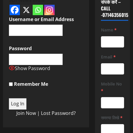
संपर्क करें –
CALL
-07146356015
Username or Email Address
Name
*
Password
Email
*
Show Password
Remember Me
Mobile No
*
Join Now
|
Lost Password?
समस्या लिखे
*