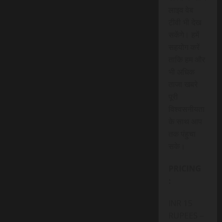
लाइव वेब
टीवी भी देख
सकेंगे। हमें
सहयोग करें
ताकि हम और
भी अधिक
ताजा खबरे
पूरी
विश्वसनीयता
के साथ आप
तक पंहुचा
सके।
PRICING
:
INR 15
RUPEES –