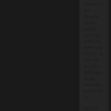
रुपये खर्च कर
आप
विश्वसनीय
और तथ्य
आधारित
समाचार को
अपनी समझ
के साथ जोड़
सकते हैं। यह
सेवा आपके
समय और
क्षेत्रीय जुड़ाव
को और
अधिक महत्व
प्रदान करती
है।
हमारे साथ