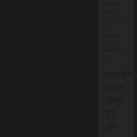
है, बल्कि
आपके
स्थानीय क्षेत्र
को भी
डिजिटल
प्लेटफॉर्म पर
रफ़्तार देती
है।
सब्सक्रिप
मॉडल:
शीघ्र
जुड़ें
और