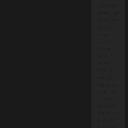
कॉस्ट लाइव
प्रसारण, और
वेब टीवी जैसी
सेवाओं के
माध्यम से,
हमारा उद्देश
हमेशा से
आपके
समाचार
अनुभव को
तीव्र और
निर्बाध बनाना
रहा है। अब,
हम त्वरित
समाचार सेवा
लाने जा रहे हैं
जो इस क्षेत्र
में क्रांतिकारी