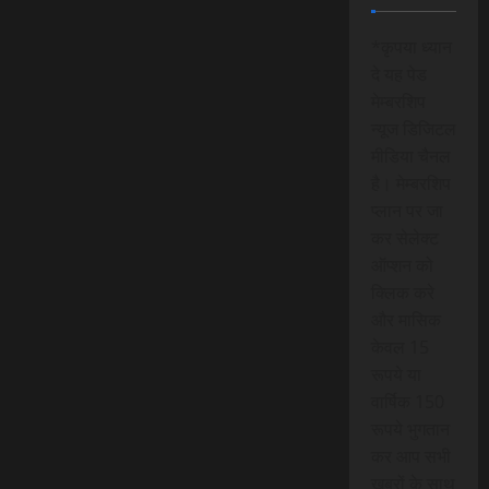
*कृपया ध्यान
दे यह पेड
मेम्बरशिप
न्यूज डिजिटल
मीडिया चैनल
है। मेम्बरशिप
प्लान पर जा
कर सेलेक्ट
ऑप्शन को
क्लिक करे
और मासिक
केवल 15
रूपये या
वार्षिक 150
रूपये भुगतान
कर आप सभी
खबरों के साथ