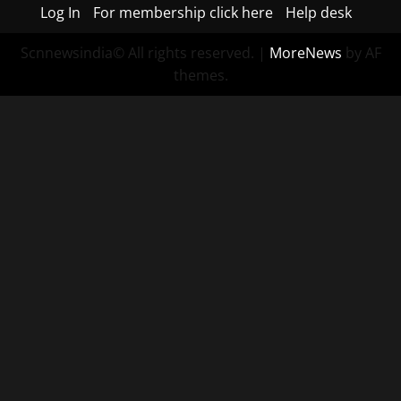
Log In
For membership click here
Help desk
Scnnewsindia© All rights reserved.
|
MoreNews
by AF
themes.