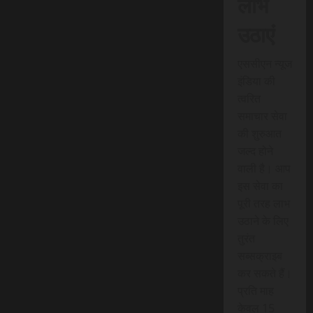
लाभ
उठाएं
एससीएन न्यूज
इंडिया की
त्वरित
समाचार सेवा
की शुरुआत
जल्द होने
वाली है। आप
इस सेवा का
पूरी तरह लाभ
उठाने के लिए
तुरंत
सब्सक्राइब
कर सकते हैं।
प्रति माह
केवल 15