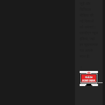
जुड़ें और
डिजिटल
मीडिया की
नई दिशाओं
को अपनाएं।
एससीएन न्यूज
इंडिया, जहां
हर सूचनात्मक
पल आपके
साथ है!
।