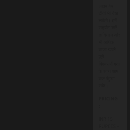
लाइव वेब
टीवी भी देख
सकेंगे। हमें
सहयोग करें
ताकि हम और
भी अधिक
ताजा खबरे
पूरी
विश्वसनीयता
के साथ आप
तक पंहुचा
सके।
PRICING
:
INR 15
RUPEES –