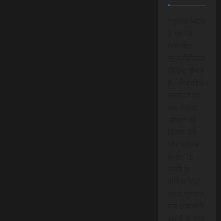
*कृपया ध्यान
दे यह पेड
मेम्बरशिप
न्यूज डिजिटल
मीडिया चैनल
है। मेम्बरशिप
प्लान पर जा
कर सेलेक्ट
ऑप्शन को
क्लिक करे
और मासिक
केवल 15
रूपये या
वार्षिक 150
रूपये भुगतान
कर आप सभी
खबरों के साथ