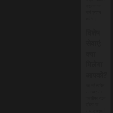
बदलाव का
मार्ग प्रदान
करेगी।
विशेष
सेवाएं:
क्या
मिलेगा
आपको?
यह नई त्वरित
समाचार सेवा
एससीएन न्यूज
इंडिया के
सब्सक्राइबर्स