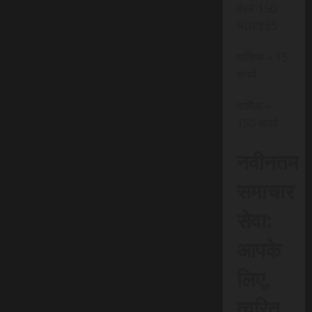
INR 150
RUPEES
मासिक – 15
रूपये
वार्षिक –
150 रूपये
नवीनतम
समाचार
सेवा:
आपके
लिए,
त्वरित