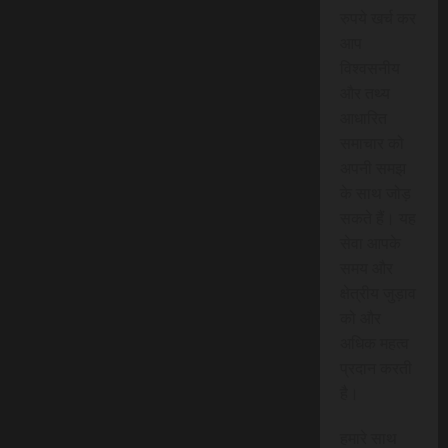
रुपये खर्च कर
आप
विश्वसनीय
और तथ्य
आधारित
समाचार को
अपनी समझ
के साथ जोड़
सकते हैं। यह
सेवा आपके
समय और
क्षेत्रीय जुड़ाव
को और
अधिक महत्व
प्रदान करती
है।
हमारे साथ