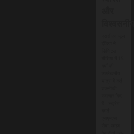
और
विश्वसनी
एससीएन न्यूज
इंडिया ने
डिजिटल
मीडिया में 15
वर्षों की
उल्लेखनीय
यात्रा में कई
तकनीकी
नवाचार किए
हैं। स्क्रेच
कार्ड
एसएमएस
सेवा, लाइव
वेब टीवी, लो-