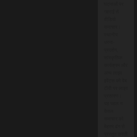
घटनाओं पर
गहराई से
वीडियो
समाचार।
स्थानीय
धरना-
प्रदर्शन,
सांस्कृतिक
कार्यक्रम और
अन्य लाइव
इवेंट्स को वेब
टीवी पर लाइव
प्रसारण।
यह पहल न
केवल
समाचार को
बेहतर ढंग से
प्रस्तुत करती