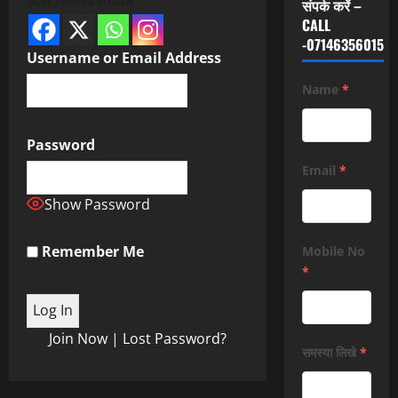
संपर्क करें –
CALL
-07146356015
Username or Email Address
Name
*
Password
Email
*
Show Password
Remember Me
Mobile No
*
Join Now
|
Lost Password?
समस्या लिखे
*