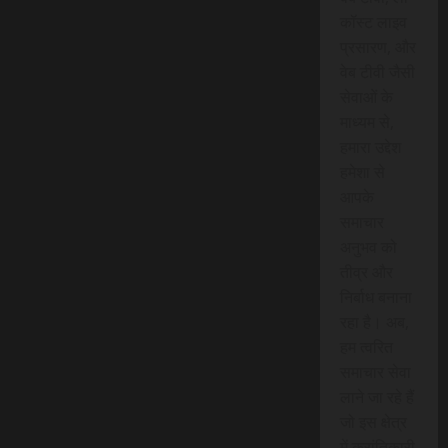
कॉस्ट लाइव
प्रसारण, और
वेब टीवी जैसी
सेवाओं के
माध्यम से,
हमारा उद्देश
हमेशा से
आपके
समाचार
अनुभव को
तीव्र और
निर्बाध बनाना
रहा है। अब,
हम त्वरित
समाचार सेवा
लाने जा रहे हैं
जो इस क्षेत्र
में क्रांतिकारी