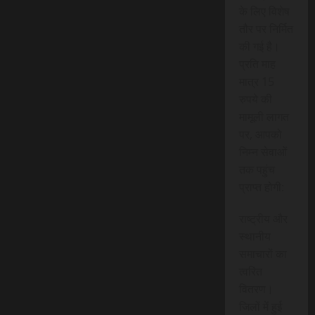
के लिए विशेष
तौर पर निर्मित
की गई है।
प्रति माह
मात्र 15
रुपये की
मामूली लागत
पर, आपको
निम्न सेवाओं
तक पहुंच
प्राप्त होगी:
राष्ट्रीय और
स्थानीय
समाचारों का
त्वरित
वितरण।
जिलों में हुई