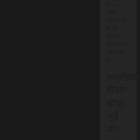
है, बल्कि
आपके
स्थानीय क्षेत्र
को भी
डिजिटल
प्लेटफॉर्म पर
रफ़्तार देती
है।
सब्सक्रिप
मॉडल:
शीघ्र
जुड़ें
और