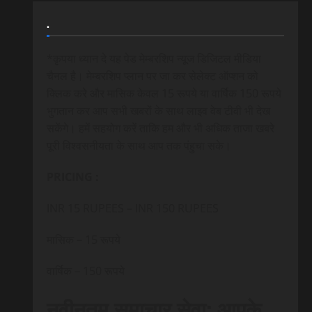
.
*कृपया ध्यान दे यह पेड मेम्बरशिप न्यूज डिजिटल मीडिया
चैनल है। मेम्बरशिप प्लान पर जा कर सेलेक्ट ऑप्शन को
क्लिक करे और मासिक केवल 15 रूपये या वार्षिक 150 रूपये
भुगतान कर आप सभी खबरों के साथ लाइव वेब टीवी भी देख
सकेंगे। हमें सहयोग करें ताकि हम और भी अधिक ताजा खबरे
पूरी विश्वसनीयता के साथ आप तक पंहुचा सके।
PRICING :
INR 15 RUPEES – INR 150 RUPEES
मासिक – 15 रूपये
वार्षिक – 150 रूपये
नवीनतम समाचार सेवा: आपके