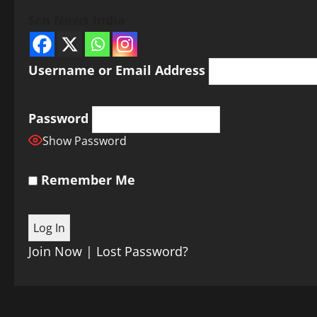
Scn News India
Username or Email Address
Password
Show Password
Remember Me
Join Now
|
Lost Password?