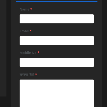
Name
*
Email
*
Mobile No
*
समस्या लिखे
*