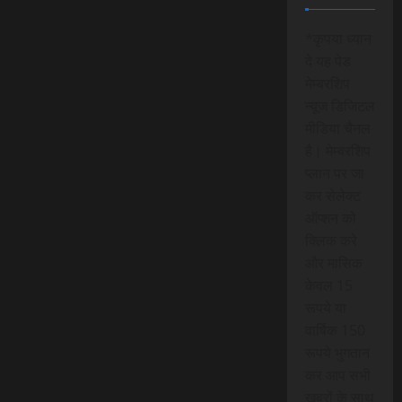
*कृपया ध्यान
दे यह पेड
मेम्बरशिप
न्यूज डिजिटल
मीडिया चैनल
है। मेम्बरशिप
प्लान पर जा
कर सेलेक्ट
ऑप्शन को
क्लिक करे
और मासिक
केवल 15
रूपये या
वार्षिक 150
रूपये भुगतान
कर आप सभी
खबरों के साथ