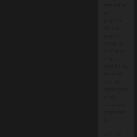
रुपये खर्च कर
आप
विश्वसनीय
और तथ्य
आधारित
समाचार को
अपनी समझ
के साथ जोड़
सकते हैं। यह
सेवा आपके
समय और
क्षेत्रीय जुड़ाव
को और
अधिक महत्व
प्रदान करती
है।
हमारे साथ