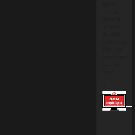
जुड़ें और
डिजिटल
मीडिया की
नई दिशाओं
को अपनाएं।
एससीएन न्यूज
इंडिया, जहां
हर सूचनात्मक
पल आपके
साथ है!
।