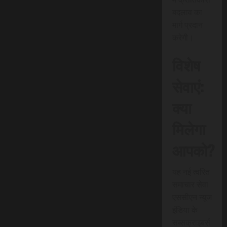
बदलाव का
मार्ग प्रदान
करेगी।
विशेष
सेवाएं:
क्या
मिलेगा
आपको?
यह नई त्वरित
समाचार सेवा
एससीएन न्यूज
इंडिया के
सब्सक्राइबर्स