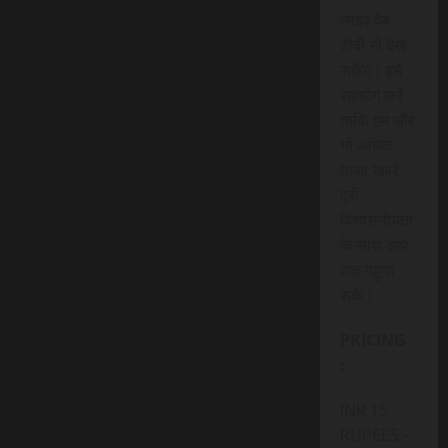
लाइव वेब
टीवी भी देख
सकेंगे। हमें
सहयोग करें
ताकि हम और
भी अधिक
ताजा खबरे
पूरी
विश्वसनीयता
के साथ आप
तक पंहुचा
सके।
PRICING
:
INR 15
RUPEES –