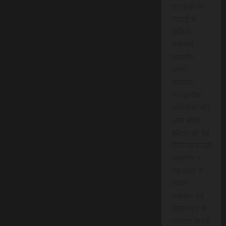
घटनाओं पर
गहराई से
वीडियो
समाचार।
स्थानीय
धरना-
प्रदर्शन,
सांस्कृतिक
कार्यक्रम और
अन्य लाइव
इवेंट्स को वेब
टीवी पर लाइव
प्रसारण।
यह पहल न
केवल
समाचार को
बेहतर ढंग से
प्रस्तुत करती