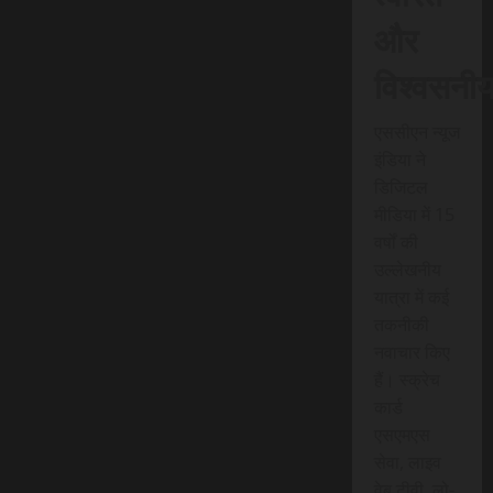
और
विश्वसनी
एससीएन न्यूज
इंडिया ने
डिजिटल
मीडिया में 15
वर्षों की
उल्लेखनीय
यात्रा में कई
तकनीकी
नवाचार किए
हैं। स्क्रेच
कार्ड
एसएमएस
सेवा, लाइव
वेब टीवी, लो-