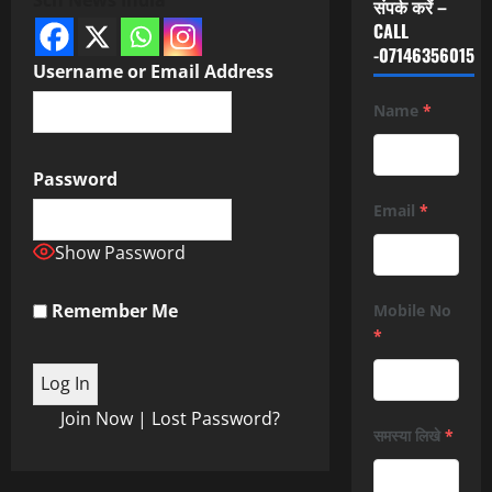
संपर्क करें –
CALL
-07146356015
Username or Email Address
Name
*
Password
Email
*
Show Password
Remember Me
Mobile No
*
Join Now
|
Lost Password?
समस्या लिखे
*