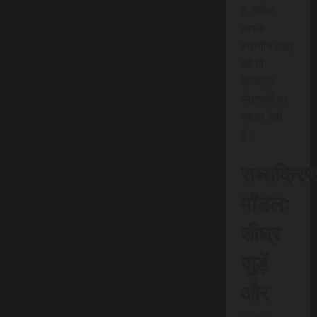
है, बल्कि
आपके
स्थानीय क्षेत्र
को भी
डिजिटल
प्लेटफॉर्म पर
रफ़्तार देती
है।
सब्सक्रिप
मॉडल:
शीघ्र
जुड़ें
और