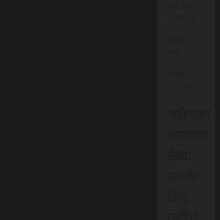
INR 150
RUPEES
मासिक – 15
रूपये
वार्षिक –
150 रूपये
नवीनतम
समाचार
सेवा:
आपके
लिए,
त्वरित