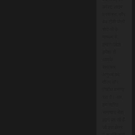
कॉस्ट लाइव
प्रसारण, और
वेब टीवी जैसी
सेवाओं के
माध्यम से,
हमारा उद्देश
हमेशा से
आपके
समाचार
अनुभव को
तीव्र और
निर्बाध बनाना
रहा है। अब,
हम त्वरित
समाचार सेवा
लाने जा रहे हैं
जो इस क्षेत्र
में क्रांतिकारी