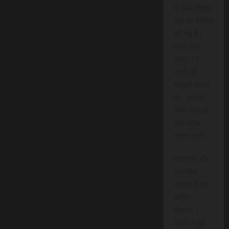
के लिए विशेष
तौर पर निर्मित
की गई है।
प्रति माह
मात्र 15
रुपये की
मामूली लागत
पर, आपको
निम्न सेवाओं
तक पहुंच
प्राप्त होगी:
राष्ट्रीय और
स्थानीय
समाचारों का
त्वरित
वितरण।
जिलों में हुई