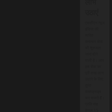
लाभ
उठाएं
एससीएन न्यूज
इंडिया की
त्वरित
समाचार सेवा
की शुरुआत
जल्द होने
वाली है। आप
इस सेवा का
पूरी तरह लाभ
उठाने के लिए
तुरंत
सब्सक्राइब
कर सकते हैं।
प्रति माह
केवल 15