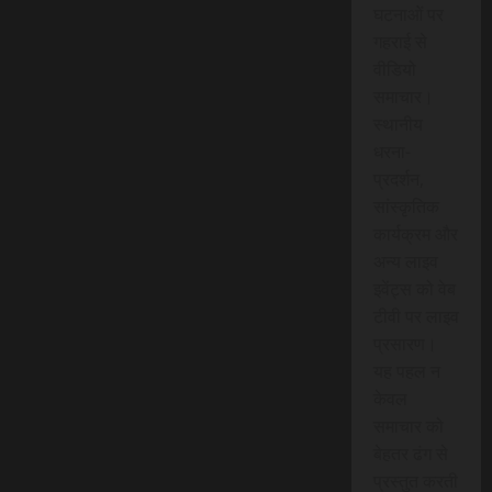
घटनाओं पर
गहराई से
वीडियो
समाचार।
स्थानीय
धरना-
प्रदर्शन,
सांस्कृतिक
कार्यक्रम और
अन्य लाइव
इवेंट्स को वेब
टीवी पर लाइव
प्रसारण।
यह पहल न
केवल
समाचार को
बेहतर ढंग से
प्रस्तुत करती