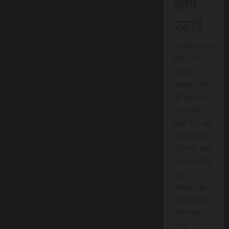
लाभ
उठाएं
एससीएन न्यूज
इंडिया की
त्वरित
समाचार सेवा
की शुरुआत
जल्द होने
वाली है। आप
इस सेवा का
पूरी तरह लाभ
उठाने के लिए
तुरंत
सब्सक्राइब
कर सकते हैं।
प्रति माह
केवल 15