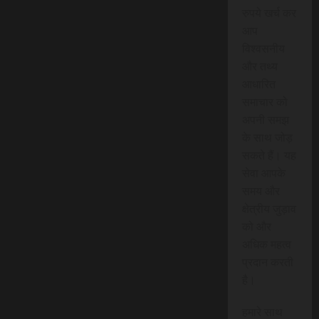
रुपये खर्च कर
आप
विश्वसनीय
और तथ्य
आधारित
समाचार को
अपनी समझ
के साथ जोड़
सकते हैं। यह
सेवा आपके
समय और
क्षेत्रीय जुड़ाव
को और
अधिक महत्व
प्रदान करती
है।
हमारे साथ