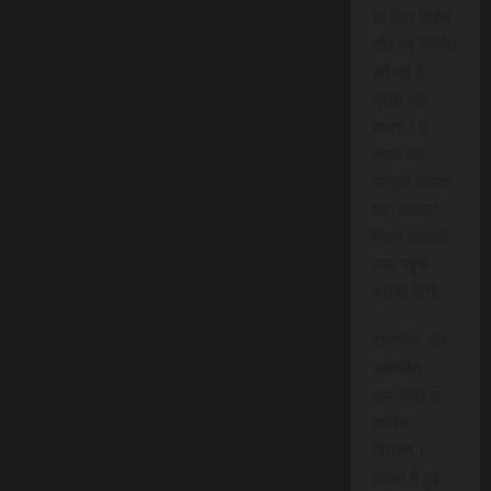
के लिए विशेष
तौर पर निर्मित
की गई है।
प्रति माह
मात्र 15
रुपये की
मामूली लागत
पर, आपको
निम्न सेवाओं
तक पहुंच
प्राप्त होगी:
राष्ट्रीय और
स्थानीय
समाचारों का
त्वरित
वितरण।
जिलों में हुई