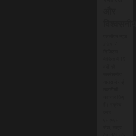
और
विश्वसनी
एससीएन न्यूज
इंडिया ने
डिजिटल
मीडिया में 15
वर्षों की
उल्लेखनीय
यात्रा में कई
तकनीकी
नवाचार किए
हैं। स्क्रेच
कार्ड
एसएमएस
सेवा, लाइव
वेब टीवी, लो-