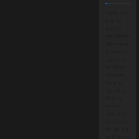
*कृपया ध्यान
दे यह पेड
मेम्बरशिप
न्यूज डिजिटल
मीडिया चैनल
है। मेम्बरशिप
प्लान पर जा
कर सेलेक्ट
ऑप्शन को
क्लिक करे
और मासिक
केवल 15
रूपये या
वार्षिक 150
रूपये भुगतान
कर आप सभी
खबरों के साथ