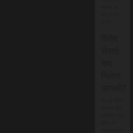
बदलाव का
मार्ग प्रदान
करेगी।
विशेष
सेवाएं:
क्या
मिलेगा
आपको?
यह नई त्वरित
समाचार सेवा
एससीएन न्यूज
इंडिया के
सब्सक्राइबर्स