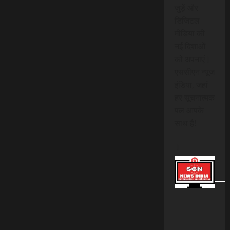
जुड़ें और
डिजिटल
मीडिया की
नई दिशाओं
को अपनाएं।
एससीएन न्यूज
इंडिया, जहां
हर सूचनात्मक
पल आपके
साथ है!
।