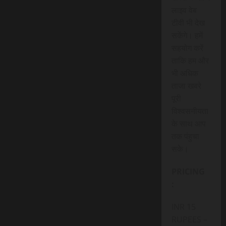
लाइव वेब
टीवी भी देख
सकेंगे। हमें
सहयोग करें
ताकि हम और
भी अधिक
ताजा खबरे
पूरी
विश्वसनीयता
के साथ आप
तक पंहुचा
सके।
PRICING
:
INR 15
RUPEES –