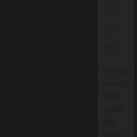
INR 150
RUPEES
मासिक – 15
रूपये
वार्षिक –
150 रूपये
नवीनतम
समाचार
सेवा:
आपके
लिए,
त्वरित