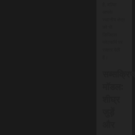
है, बल्कि
आपके
स्थानीय क्षेत्र
को भी
डिजिटल
प्लेटफॉर्म पर
रफ़्तार देती
है।
सब्सक्रिप
मॉडल:
शीघ्र
जुड़ें
और