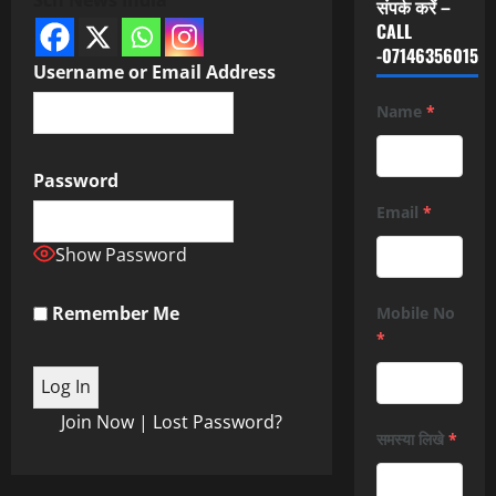
संपर्क करें –
CALL
-07146356015
Username or Email Address
Name
*
Password
Email
*
Show Password
Remember Me
Mobile No
*
Join Now
|
Lost Password?
समस्या लिखे
*