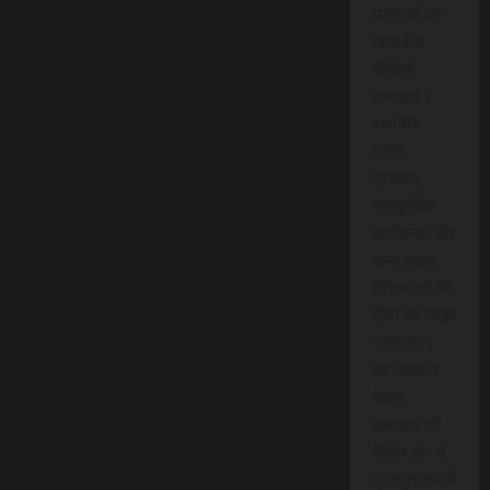
घटनाओं पर
गहराई से
वीडियो
समाचार।
स्थानीय
धरना-
प्रदर्शन,
सांस्कृतिक
कार्यक्रम और
अन्य लाइव
इवेंट्स को वेब
टीवी पर लाइव
प्रसारण।
यह पहल न
केवल
समाचार को
बेहतर ढंग से
प्रस्तुत करती