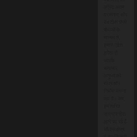
कॉस्ट लाइव
प्रसारण, और
वेब टीवी जैसी
सेवाओं के
माध्यम से,
हमारा उद्देश
हमेशा से
आपके
समाचार
अनुभव को
तीव्र और
निर्बाध बनाना
रहा है। अब,
हम त्वरित
समाचार सेवा
लाने जा रहे हैं
जो इस क्षेत्र
में क्रांतिकारी