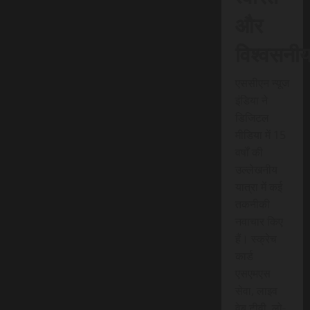
और
विश्वसनी
एससीएन न्यूज
इंडिया ने
डिजिटल
मीडिया में 15
वर्षों की
उल्लेखनीय
यात्रा में कई
तकनीकी
नवाचार किए
हैं। स्क्रेच
कार्ड
एसएमएस
सेवा, लाइव
वेब टीवी, लो-