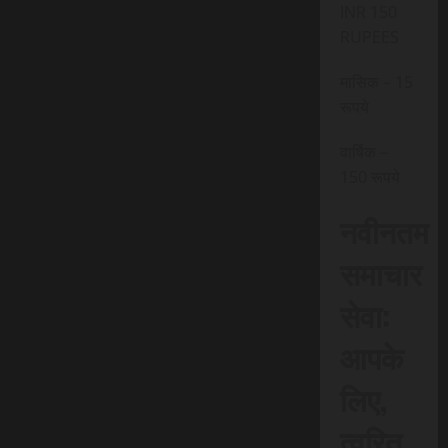
INR 150
RUPEES
मासिक – 15
रूपये
वार्षिक –
150 रूपये
नवीनतम
समाचार
सेवा:
आपके
लिए,
त्वरित