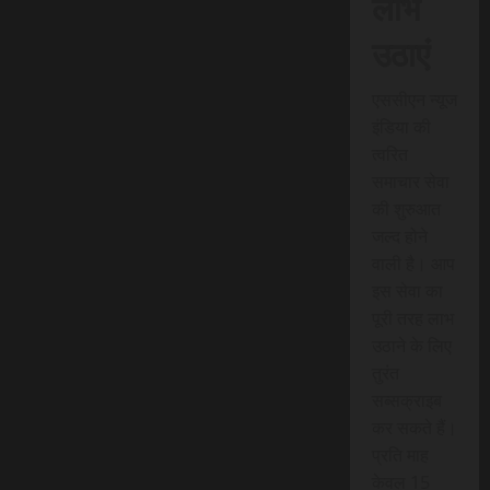
लाभ
उठाएं
एससीएन न्यूज
इंडिया की
त्वरित
समाचार सेवा
की शुरुआत
जल्द होने
वाली है। आप
इस सेवा का
पूरी तरह लाभ
उठाने के लिए
तुरंत
सब्सक्राइब
कर सकते हैं।
प्रति माह
केवल 15