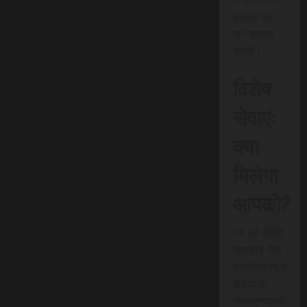
बदलाव का
मार्ग प्रदान
करेगी।
विशेष
सेवाएं:
क्या
मिलेगा
आपको?
यह नई त्वरित
समाचार सेवा
एससीएन न्यूज
इंडिया के
सब्सक्राइबर्स