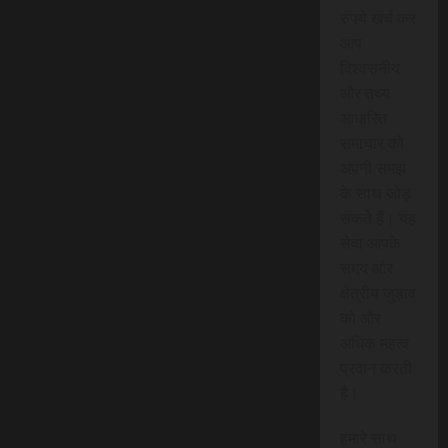
रुपये खर्च कर
आप
विश्वसनीय
और तथ्य
आधारित
समाचार को
अपनी समझ
के साथ जोड़
सकते हैं। यह
सेवा आपके
समय और
क्षेत्रीय जुड़ाव
को और
अधिक महत्व
प्रदान करती
है।
हमारे साथ