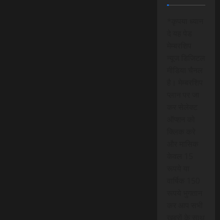
*कृपया ध्यान
दे यह पेड
मेम्बरशिप
न्यूज डिजिटल
मीडिया चैनल
है। मेम्बरशिप
प्लान पर जा
कर सेलेक्ट
ऑप्शन को
क्लिक करे
और मासिक
केवल 15
रूपये या
वार्षिक 150
रूपये भुगतान
कर आप सभी
खबरों के साथ