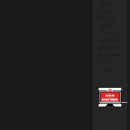
जुड़ें और
डिजिटल
मीडिया की
नई दिशाओं
को अपनाएं।
एससीएन न्यूज
इंडिया, जहां
हर सूचनात्मक
पल आपके
साथ है!
।