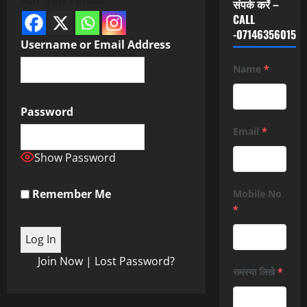
संपर्क करें –
CALL
-07146356015
Username or Email Address
Name
*
Password
Email
*
Show Password
Remember Me
Mobile No
*
Join Now
|
Lost Password?
समस्या लिखे
*