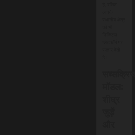
है, बल्कि
आपके
स्थानीय क्षेत्र
को भी
डिजिटल
प्लेटफॉर्म पर
रफ़्तार देती
है।
सब्सक्रिप
मॉडल:
शीघ्र
जुड़ें
और