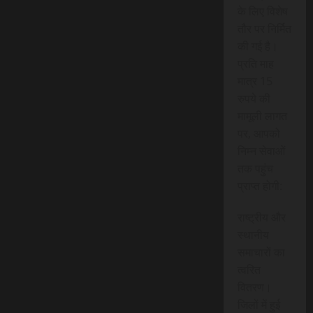
के लिए विशेष
तौर पर निर्मित
की गई है।
प्रति माह
मात्र 15
रुपये की
मामूली लागत
पर, आपको
निम्न सेवाओं
तक पहुंच
प्राप्त होगी:
राष्ट्रीय और
स्थानीय
समाचारों का
त्वरित
वितरण।
जिलों में हुई