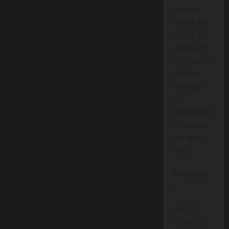
लाइव वेब
टीवी भी देख
सकेंगे। हमें
सहयोग करें
ताकि हम और
भी अधिक
ताजा खबरे
पूरी
विश्वसनीयता
के साथ आप
तक पंहुचा
सके।
PRICING
:
INR 15
RUPEES –