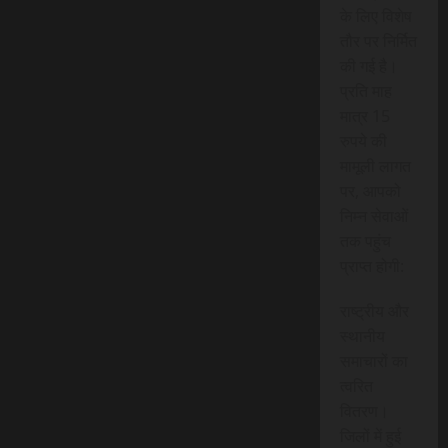
के लिए विशेष
तौर पर निर्मित
की गई है।
प्रति माह
मात्र 15
रुपये की
मामूली लागत
पर, आपको
निम्न सेवाओं
तक पहुंच
प्राप्त होगी:
राष्ट्रीय और
स्थानीय
समाचारों का
त्वरित
वितरण।
जिलों में हुई