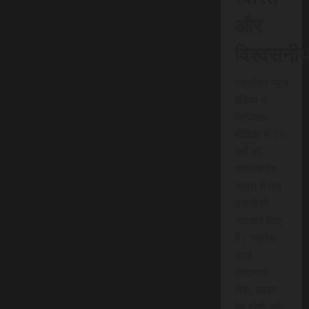
और
विश्वसनी
एससीएन न्यूज
इंडिया ने
डिजिटल
मीडिया में 15
वर्षों की
उल्लेखनीय
यात्रा में कई
तकनीकी
नवाचार किए
हैं। स्क्रेच
कार्ड
एसएमएस
सेवा, लाइव
वेब टीवी, लो-