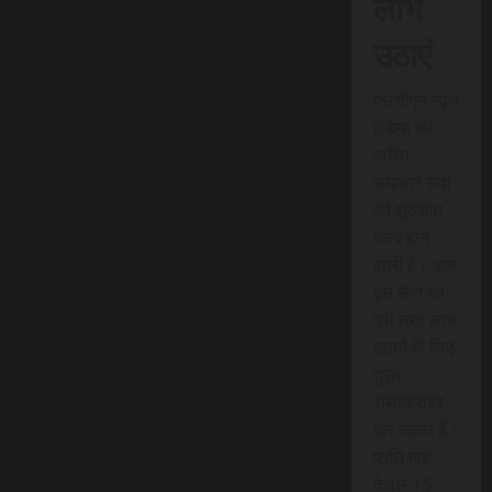
लाभ
उठाएं
एससीएन न्यूज
इंडिया की
त्वरित
समाचार सेवा
की शुरुआत
जल्द होने
वाली है। आप
इस सेवा का
पूरी तरह लाभ
उठाने के लिए
तुरंत
सब्सक्राइब
कर सकते हैं।
प्रति माह
केवल 15