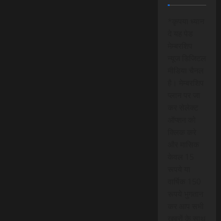
*कृपया ध्यान
दे यह पेड
मेम्बरशिप
न्यूज डिजिटल
मीडिया चैनल
है। मेम्बरशिप
प्लान पर जा
कर सेलेक्ट
ऑप्शन को
क्लिक करे
और मासिक
केवल 15
रूपये या
वार्षिक 150
रूपये भुगतान
कर आप सभी
खबरों के साथ