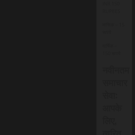
INR 150
RUPEES
मासिक – 15
रूपये
वार्षिक –
150 रूपये
नवीनतम
समाचार
सेवा:
आपके
लिए,
त्वरित