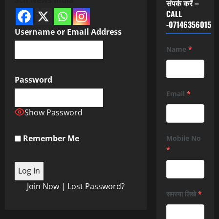
संपर्क करें –
CALL
-07146356015
Username or Email Address
Name
*
Password
Email
*
Show Password
Remember Me
Mobile No
*
Join Now
|
Lost Password?
समस्या लिखे
*