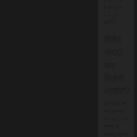
बदलाव का
मार्ग प्रदान
करेगी।
विशेष
सेवाएं:
क्या
मिलेगा
आपको?
यह नई त्वरित
समाचार सेवा
एससीएन न्यूज
इंडिया के
सब्सक्राइबर्स