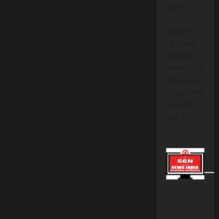
जुड़ें और
डिजिटल
मीडिया की
नई दिशाओं
को अपनाएं।
एससीएन न्यूज
इंडिया, जहां
हर सूचनात्मक
पल आपके
साथ है!
।