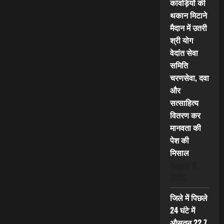
कांवड़ियों की
थकान मिटाने
मैदान में उतरी
श्री योग
वेदांत सेवा
समिति
चरणसेवा, दवा
और
सत्साहित्य
वितरण कर
मानवता की
पेश की
मिसाल
August 9,
2026
जिले में पिछले
24 घंटे में
औसतन 22.7