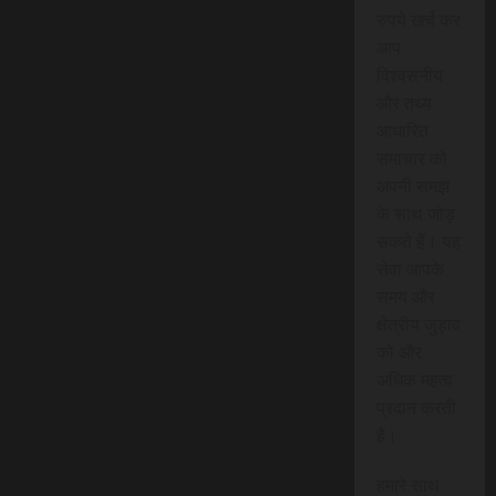
रुपये खर्च कर
आप
विश्वसनीय
और तथ्य
आधारित
समाचार को
अपनी समझ
के साथ जोड़
सकते हैं। यह
सेवा आपके
समय और
क्षेत्रीय जुड़ाव
को और
अधिक महत्व
प्रदान करती
है।
हमारे साथ