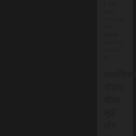
है, बल्कि
आपके
स्थानीय क्षेत्र
को भी
डिजिटल
प्लेटफॉर्म पर
रफ़्तार देती
है।
सब्सक्रिप
मॉडल:
शीघ्र
जुड़ें
और