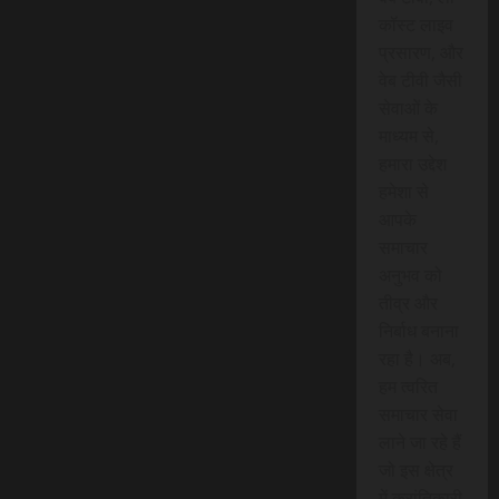
कॉस्ट लाइव
प्रसारण, और
वेब टीवी जैसी
सेवाओं के
माध्यम से,
हमारा उद्देश
हमेशा से
आपके
समाचार
अनुभव को
तीव्र और
निर्बाध बनाना
रहा है। अब,
हम त्वरित
समाचार सेवा
लाने जा रहे हैं
जो इस क्षेत्र
में क्रांतिकारी