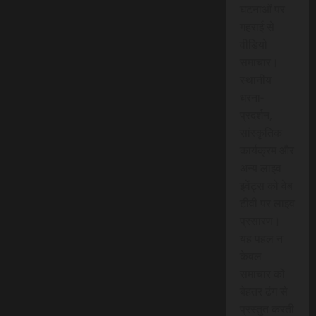
घटनाओं पर
गहराई से
वीडियो
समाचार।
स्थानीय
धरना-
प्रदर्शन,
सांस्कृतिक
कार्यक्रम और
अन्य लाइव
इवेंट्स को वेब
टीवी पर लाइव
प्रसारण।
यह पहल न
केवल
समाचार को
बेहतर ढंग से
प्रस्तुत करती