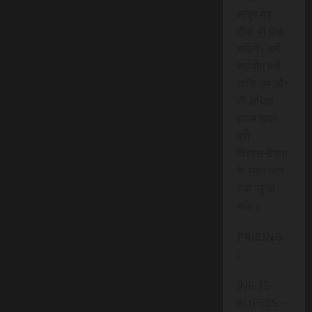
लाइव वेब
टीवी भी देख
सकेंगे। हमें
सहयोग करें
ताकि हम और
भी अधिक
ताजा खबरे
पूरी
विश्वसनीयता
के साथ आप
तक पंहुचा
सके।
PRICING
:
INR 15
RUPEES –