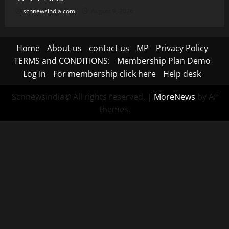
scnnewsindia.com
August 9, 2026
Home
About us
contact us
MP
Privacy Policy
TERMS and CONDITIONS:
Membership Plan Demo
Log In
For membership click here
Help desk
Scnnewsindia© All rights reserved.
|
MoreNews
by AF
themes.