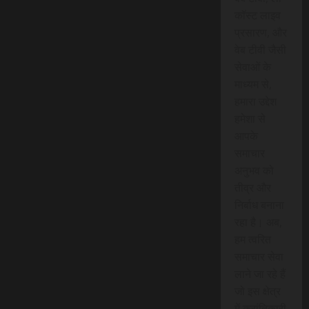
कॉस्ट लाइव
प्रसारण, और
वेब टीवी जैसी
सेवाओं के
माध्यम से,
हमारा उद्देश
हमेशा से
आपके
समाचार
अनुभव को
तीव्र और
निर्बाध बनाना
रहा है। अब,
हम त्वरित
समाचार सेवा
लाने जा रहे हैं
जो इस क्षेत्र
में क्रांतिकारी