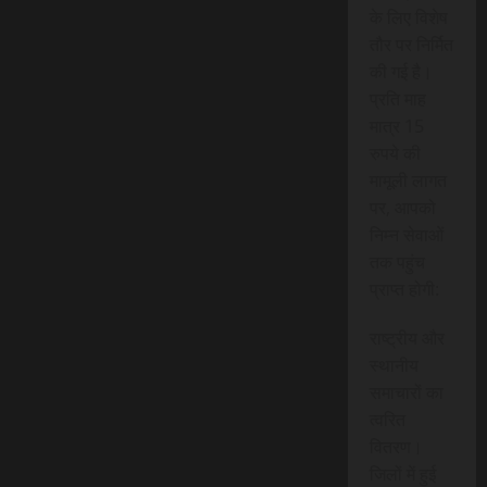
के लिए विशेष
तौर पर निर्मित
की गई है।
प्रति माह
मात्र 15
रुपये की
मामूली लागत
पर, आपको
निम्न सेवाओं
तक पहुंच
प्राप्त होगी:
राष्ट्रीय और
स्थानीय
समाचारों का
त्वरित
वितरण।
जिलों में हुई