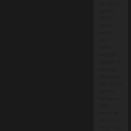
घटनाओं पर
गहराई से
वीडियो
समाचार।
स्थानीय
धरना-
प्रदर्शन,
सांस्कृतिक
कार्यक्रम और
अन्य लाइव
इवेंट्स को वेब
टीवी पर लाइव
प्रसारण।
यह पहल न
केवल
समाचार को
बेहतर ढंग से
प्रस्तुत करती