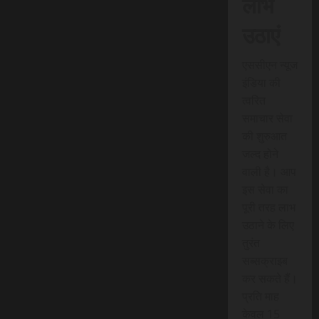
लाभ
उठाएं
एससीएन न्यूज
इंडिया की
त्वरित
समाचार सेवा
की शुरुआत
जल्द होने
वाली है। आप
इस सेवा का
पूरी तरह लाभ
उठाने के लिए
तुरंत
सब्सक्राइब
कर सकते हैं।
प्रति माह
केवल 15