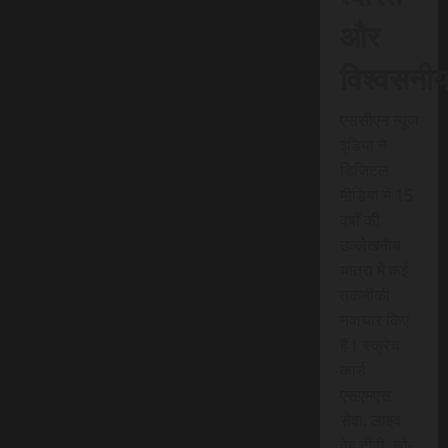
और
विश्वसनी
एससीएन न्यूज
इंडिया ने
डिजिटल
मीडिया में 15
वर्षों की
उल्लेखनीय
यात्रा में कई
तकनीकी
नवाचार किए
हैं। स्क्रेच
कार्ड
एसएमएस
सेवा, लाइव
वेब टीवी, लो-