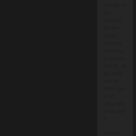
रुपये खर्च कर
आप
विश्वसनीय
और तथ्य
आधारित
समाचार को
अपनी समझ
के साथ जोड़
सकते हैं। यह
सेवा आपके
समय और
क्षेत्रीय जुड़ाव
को और
अधिक महत्व
प्रदान करती
है।
हमारे साथ