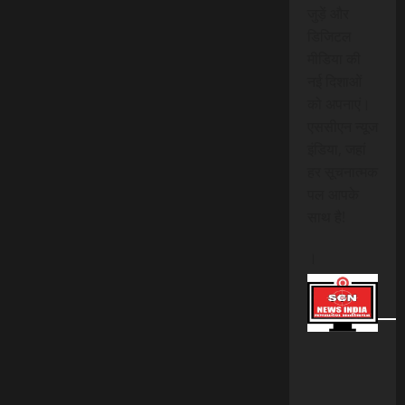
जुड़ें और
डिजिटल
मीडिया की
नई दिशाओं
को अपनाएं।
एससीएन न्यूज
इंडिया, जहां
हर सूचनात्मक
पल आपके
साथ है!
।