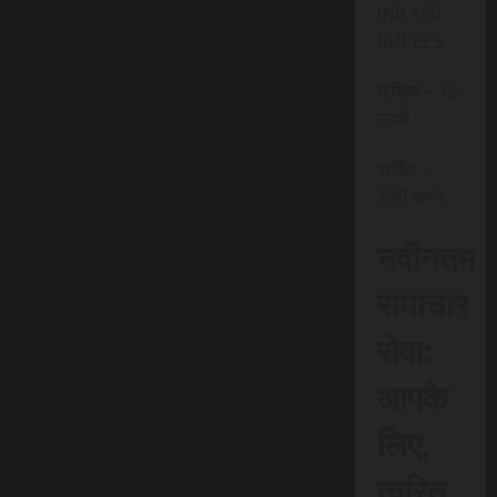
INR 150
RUPEES
मासिक – 15
रूपये
वार्षिक –
150 रूपये
नवीनतम
समाचार
सेवा:
आपके
लिए,
त्वरित