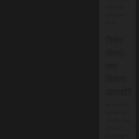
बदलाव का
मार्ग प्रदान
करेगी।
विशेष
सेवाएं:
क्या
मिलेगा
आपको?
यह नई त्वरित
समाचार सेवा
एससीएन न्यूज
इंडिया के
सब्सक्राइबर्स