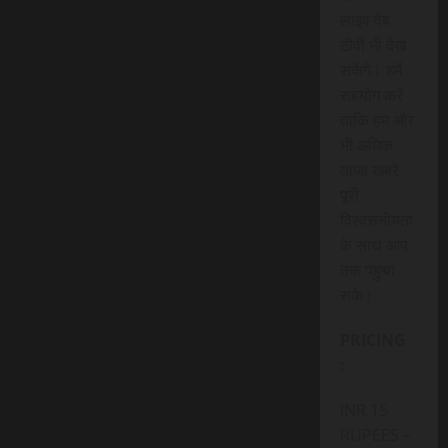
लाइव वेब
टीवी भी देख
सकेंगे। हमें
सहयोग करें
ताकि हम और
भी अधिक
ताजा खबरे
पूरी
विश्वसनीयता
के साथ आप
तक पंहुचा
सके।
PRICING
:
INR 15
RUPEES –