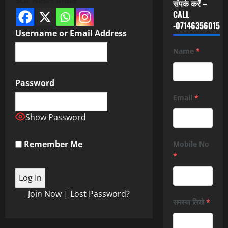
संपर्क करें –
CALL
-07146356015
Username or Email Address
Name
*
Password
Email
*
Show Password
Remember Me
Mobile No
*
Join Now
|
Lost Password?
समस्या लिखे
*