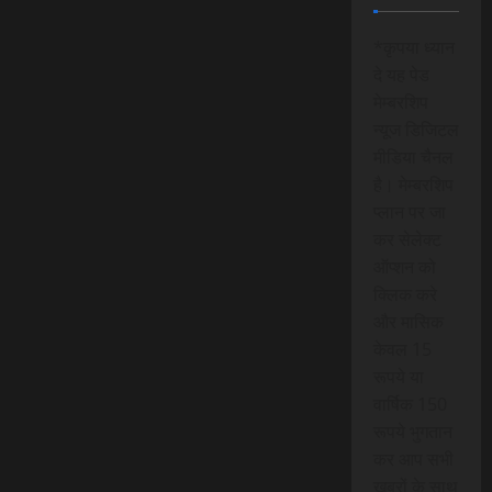
*कृपया ध्यान
दे यह पेड
मेम्बरशिप
न्यूज डिजिटल
मीडिया चैनल
है। मेम्बरशिप
प्लान पर जा
कर सेलेक्ट
ऑप्शन को
क्लिक करे
और मासिक
केवल 15
रूपये या
वार्षिक 150
रूपये भुगतान
कर आप सभी
खबरों के साथ