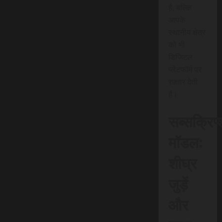
है, बल्कि
आपके
स्थानीय क्षेत्र
को भी
डिजिटल
प्लेटफॉर्म पर
रफ़्तार देती
है।
सब्सक्रिप
मॉडल:
शीघ्र
जुड़ें
और