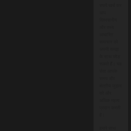
रुपये खर्च कर
आप
विश्वसनीय
और तथ्य
आधारित
समाचार को
अपनी समझ
के साथ जोड़
सकते हैं। यह
सेवा आपके
समय और
क्षेत्रीय जुड़ाव
को और
अधिक महत्व
प्रदान करती
है।
हमारे साथ