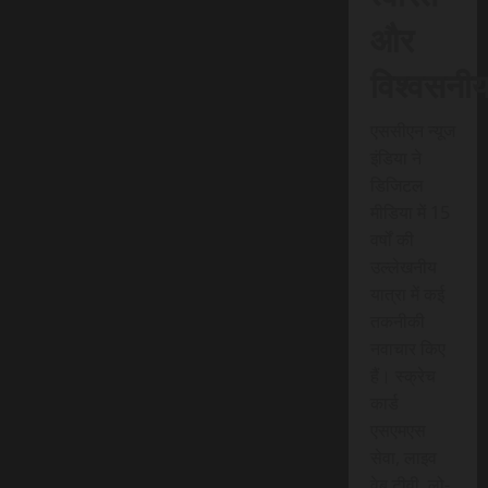
और
विश्वसनी
एससीएन न्यूज
इंडिया ने
डिजिटल
मीडिया में 15
वर्षों की
उल्लेखनीय
यात्रा में कई
तकनीकी
नवाचार किए
हैं। स्क्रेच
कार्ड
एसएमएस
सेवा, लाइव
वेब टीवी, लो-