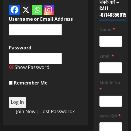
संपर्क करें –
CALL
-07146356015
Username or Email Address
Name
*
Password
Email
*
Show Password
Remember Me
Mobile No
*
Join Now
|
Lost Password?
समस्या लिखे
*