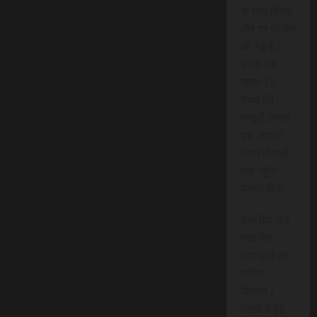
के लिए विशेष
तौर पर निर्मित
की गई है।
प्रति माह
मात्र 15
रुपये की
मामूली लागत
पर, आपको
निम्न सेवाओं
तक पहुंच
प्राप्त होगी:
राष्ट्रीय और
स्थानीय
समाचारों का
त्वरित
वितरण।
जिलों में हुई