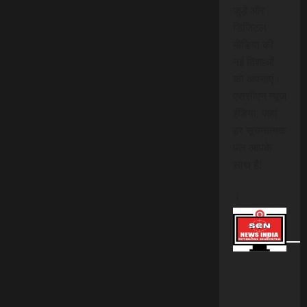
जुड़ें और
डिजिटल
मीडिया की
नई दिशाओं
को अपनाएं।
एससीएन न्यूज
इंडिया, जहां
हर सूचनात्मक
पल आपके
साथ है!
।