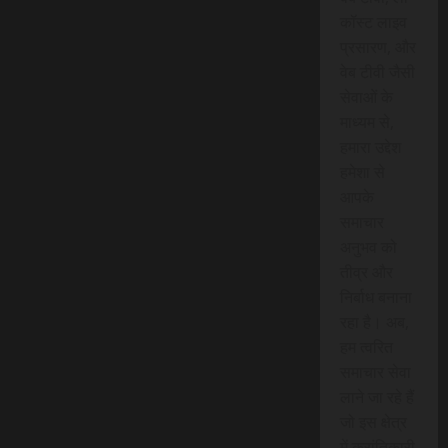
कॉस्ट लाइव
प्रसारण, और
वेब टीवी जैसी
सेवाओं के
माध्यम से,
हमारा उद्देश
हमेशा से
आपके
समाचार
अनुभव को
तीव्र और
निर्बाध बनाना
रहा है। अब,
हम त्वरित
समाचार सेवा
लाने जा रहे हैं
जो इस क्षेत्र
में क्रांतिकारी