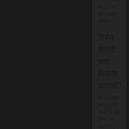
बदलाव का
मार्ग प्रदान
करेगी।
विशेष
सेवाएं:
क्या
मिलेगा
आपको?
यह नई त्वरित
समाचार सेवा
एससीएन न्यूज
इंडिया के
सब्सक्राइबर्स