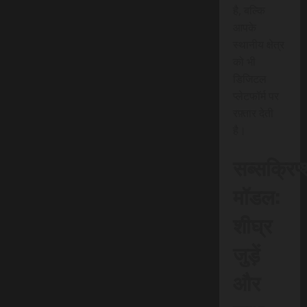
है, बल्कि
आपके
स्थानीय क्षेत्र
को भी
डिजिटल
प्लेटफॉर्म पर
रफ़्तार देती
है।
सब्सक्रिप
मॉडल:
शीघ्र
जुड़ें
और