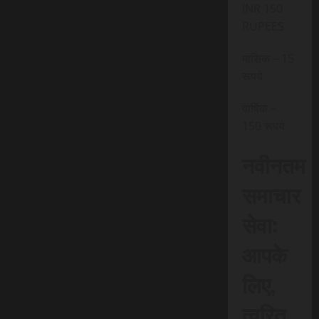
INR 150
RUPEES
मासिक – 15
रूपये
वार्षिक –
150 रूपये
नवीनतम
समाचार
सेवा:
आपके
लिए,
त्वरित