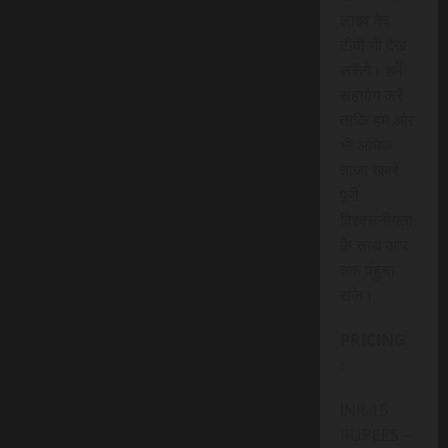
लाइव वेब
टीवी भी देख
सकेंगे। हमें
सहयोग करें
ताकि हम और
भी अधिक
ताजा खबरे
पूरी
विश्वसनीयता
के साथ आप
तक पंहुचा
सके।
PRICING
:
INR 15
RUPEES –