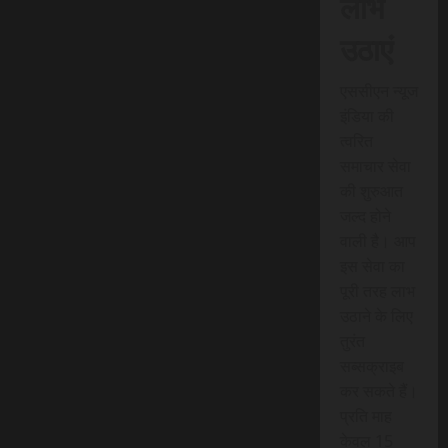
लाभ
उठाएं
एससीएन न्यूज
इंडिया की
त्वरित
समाचार सेवा
की शुरुआत
जल्द होने
वाली है। आप
इस सेवा का
पूरी तरह लाभ
उठाने के लिए
तुरंत
सब्सक्राइब
कर सकते हैं।
प्रति माह
केवल 15