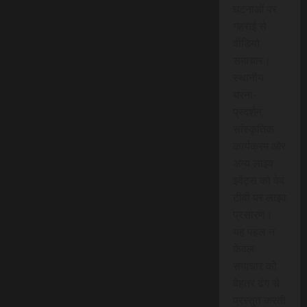
घटनाओं पर
गहराई से
वीडियो
समाचार।
स्थानीय
धरना-
प्रदर्शन,
सांस्कृतिक
कार्यक्रम और
अन्य लाइव
इवेंट्स को वेब
टीवी पर लाइव
प्रसारण।
यह पहल न
केवल
समाचार को
बेहतर ढंग से
प्रस्तुत करती