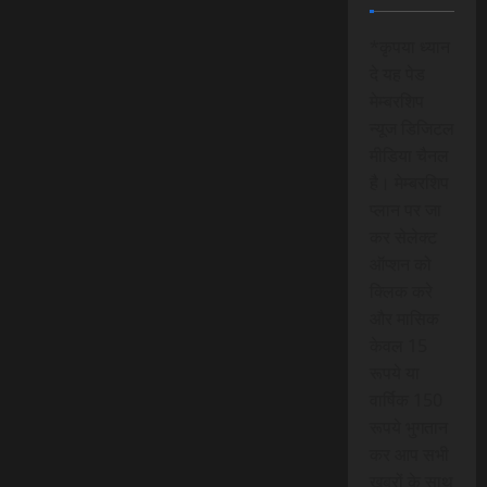
*कृपया ध्यान
दे यह पेड
मेम्बरशिप
न्यूज डिजिटल
मीडिया चैनल
है। मेम्बरशिप
प्लान पर जा
कर सेलेक्ट
ऑप्शन को
क्लिक करे
और मासिक
केवल 15
रूपये या
वार्षिक 150
रूपये भुगतान
कर आप सभी
खबरों के साथ