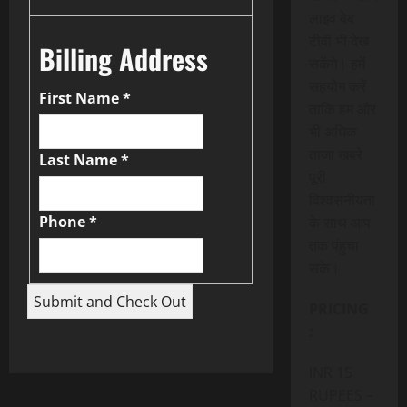
लाइव वेब
टीवी भी देख
Billing Address
सकेंगे। हमें
सहयोग करें
First Name
*
ताकि हम और
भी अधिक
ताजा खबरे
Last Name
*
पूरी
विश्वसनीयता
Phone
*
के साथ आप
तक पंहुचा
सके।
PRICING
:
INR 15
RUPEES –