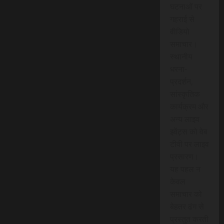
घटनाओं पर
गहराई से
वीडियो
समाचार।
स्थानीय
धरना-
प्रदर्शन,
सांस्कृतिक
कार्यक्रम और
अन्य लाइव
इवेंट्स को वेब
टीवी पर लाइव
प्रसारण।
यह पहल न
केवल
समाचार को
बेहतर ढंग से
प्रस्तुत करती