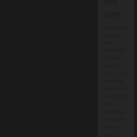
लाभ
उठाएं
एससीएन न्यूज
इंडिया की
त्वरित
समाचार सेवा
की शुरुआत
जल्द होने
वाली है। आप
इस सेवा का
पूरी तरह लाभ
उठाने के लिए
तुरंत
सब्सक्राइब
कर सकते हैं।
प्रति माह
केवल 15