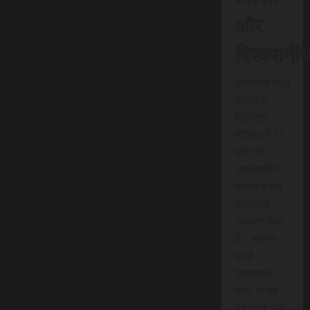
और
विश्वसनी
एससीएन न्यूज
इंडिया ने
डिजिटल
मीडिया में 15
वर्षों की
उल्लेखनीय
यात्रा में कई
तकनीकी
नवाचार किए
हैं। स्क्रेच
कार्ड
एसएमएस
सेवा, लाइव
वेब टीवी, लो-