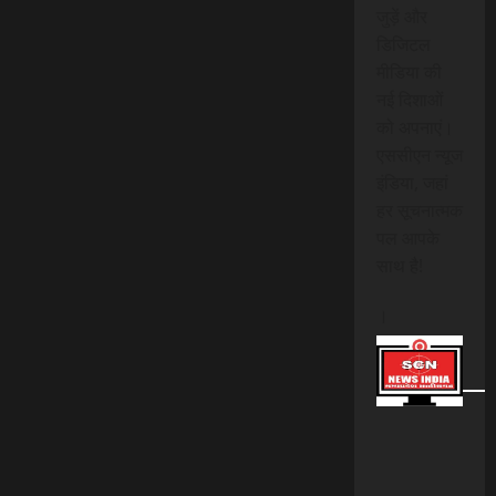
जुड़ें और
डिजिटल
मीडिया की
नई दिशाओं
को अपनाएं।
एससीएन न्यूज
इंडिया, जहां
हर सूचनात्मक
पल आपके
साथ है!
।