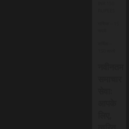
INR 150
RUPEES
मासिक – 15
रूपये
वार्षिक –
150 रूपये
नवीनतम
समाचार
सेवा:
आपके
लिए,
त्वरित