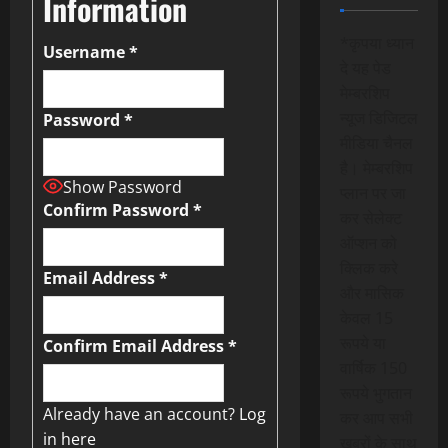
Information
*कृपया ध्यान
Username
*
दे यह पेड
मेम्बरशिप
न्यूज डिजिटल
Password
*
मीडिया चैनल
है। मेम्बरशिप
Show Password
प्लान पर जा
Confirm Password
*
कर सेलेक्ट
ऑप्शन को
क्लिक करे
Email Address
*
और मासिक
केवल 15
रूपये या
Confirm Email Address
*
वार्षिक 150
रूपये भुगतान
Already have an account?
Log
कर आप सभी
in here
खबरों के साथ