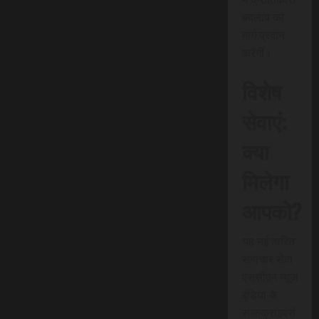
बदलाव का
मार्ग प्रदान
करेगी।
विशेष
सेवाएं:
क्या
मिलेगा
आपको?
यह नई त्वरित
समाचार सेवा
एससीएन न्यूज
इंडिया के
सब्सक्राइबर्स