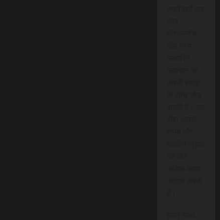
रुपये खर्च कर
आप
विश्वसनीय
और तथ्य
आधारित
समाचार को
अपनी समझ
के साथ जोड़
सकते हैं। यह
सेवा आपके
समय और
क्षेत्रीय जुड़ाव
को और
अधिक महत्व
प्रदान करती
है।
हमारे साथ