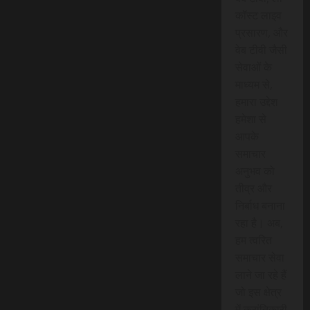
कॉस्ट लाइव
प्रसारण, और
वेब टीवी जैसी
सेवाओं के
माध्यम से,
हमारा उद्देश
हमेशा से
आपके
समाचार
अनुभव को
तीव्र और
निर्बाध बनाना
रहा है। अब,
हम त्वरित
समाचार सेवा
लाने जा रहे हैं
जो इस क्षेत्र
में क्रांतिकारी