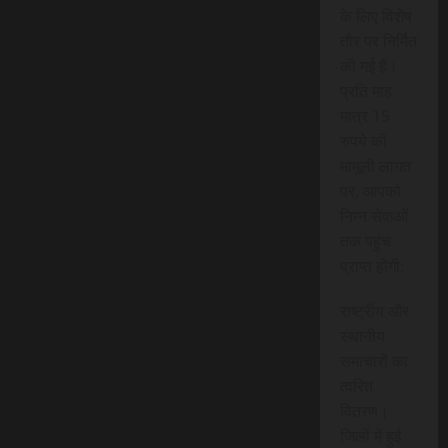
के लिए विशेष
तौर पर निर्मित
की गई है।
प्रति माह
मात्र 15
रुपये की
मामूली लागत
पर, आपको
निम्न सेवाओं
तक पहुंच
प्राप्त होगी:
राष्ट्रीय और
स्थानीय
समाचारों का
त्वरित
वितरण।
जिलों में हुई