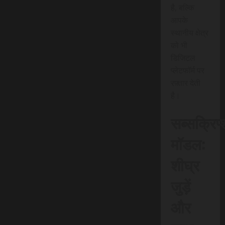
है, बल्कि
आपके
स्थानीय क्षेत्र
को भी
डिजिटल
प्लेटफॉर्म पर
रफ़्तार देती
है।
सब्सक्रिप
मॉडल:
शीघ्र
जुड़ें
और