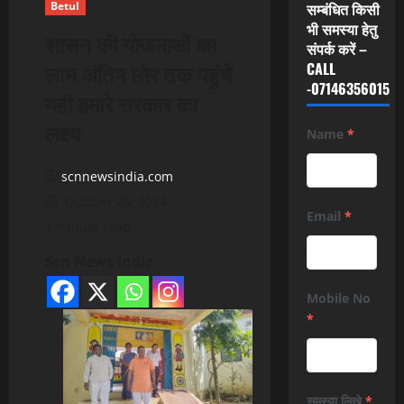
Betul
सम्बंधित किसी
भी समस्या हेतु
शासन की योजनाओं का
संपर्क करें –
लाभ अंतिम छोर तक पहुंचे
CALL
-07146356015
यही हमारे सरकार का
लक्ष्य
Name
*
scnnewsindia.com
October 28, 2024
Email
*
1 minute read
Scn News India
Mobile No
*
समस्या लिखे
*