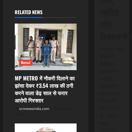
a
त्वरित
RELATED NEWS
v
और
i
विश्वसनी
g
एससीएन न्यूज
a
इंडिया ने
t
Betul
डिजिटल
मीडिया में 15
i
MP METRO में नौकरी दिलाने का
वर्षों की
झांसा देकर ₹3.54 लाख की ठगी
उल्लेखनीय
o
करने वाला डेढ़ साल से फरार
यात्रा में कई
आरोपी गिरफ्तार
n
तकनीकी
नवाचार किए
scnnewsindia.com
August 7,
2026
हैं। स्क्रेच
कार्ड
एसएमएस