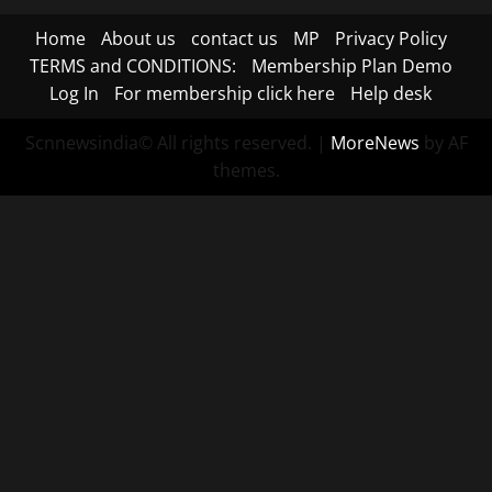
Home
About us
contact us
MP
Privacy Policy
TERMS and CONDITIONS:
Membership Plan Demo
Log In
For membership click here
Help desk
Scnnewsindia© All rights reserved.
|
MoreNews
by AF
themes.