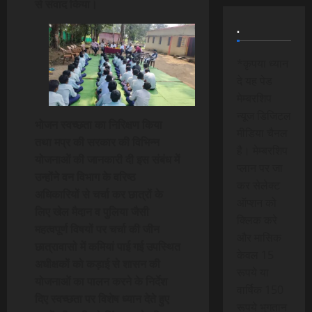
से संवाद किया।
.
*कृपया ध्यान
दे यह पेड
मेम्बरशिप
न्यूज डिजिटल
भोजन स्वच्छता का निरिक्षण किया
मीडिया चैनल
तथा मप्र की
सरकार की विभिन्न
है। मेम्बरशिप
योजनाओं की जानकारी दी इस संबंध में
प्लान पर जा
उन्होंने वन विभाग के वरिष्ठ
कर सेलेक्ट
अधिकारियों से चर्चा कर छात्रों के
ऑप्शन को
लिए खेल मैदान व पुलिया जैसी
क्लिक करे
महत्वपूर्ण विषयों पर चर्चा की जीन
और मासिक
छात्रावासो में कमियां पाई गई उपस्थित
केवल 15
अधीक्षकों को कड़ाई से शासन की
रूपये या
योजनाओं का पालन करने के निर्देश
वार्षिक 150
दिए स्वच्छता पर विशेष ध्यान देते हुए
रूपये भुगतान