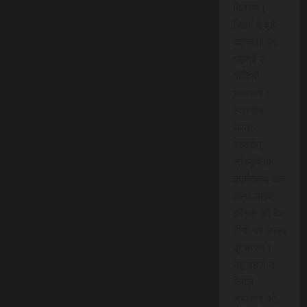
वितरण।
जिलों में हुई
घटनाओं पर
गहराई से
वीडियो
समाचार।
स्थानीय
धरना-
प्रदर्शन,
सांस्कृतिक
कार्यक्रम और
अन्य लाइव
इवेंट्स को वेब
टीवी पर लाइव
प्रसारण।
यह पहल न
केवल
समाचार को