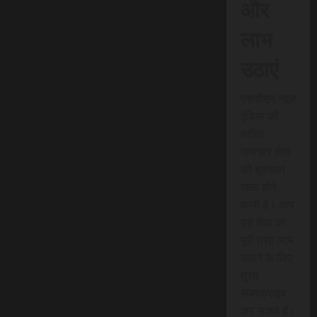
और
लाभ
उठाएं
एससीएन न्यूज
इंडिया की
त्वरित
समाचार सेवा
की शुरुआत
जल्द होने
वाली है। आप
इस सेवा का
पूरी तरह लाभ
उठाने के लिए
तुरंत
सब्सक्राइब
कर सकते हैं।