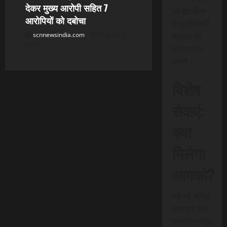
देकर मुख्य आरोपी सहित 7
जो इस क्षेत्र
आरोपियों को दबोचा
में क्रांतिकारी
scnnewsindia.com
August 7,
बदलाव का
2026
मार्ग प्रदान
करेगी।
विशेष
सेवाएं:
क्या
मिलेगा
आपको?
यह नई त्वरित
समाचार सेवा
एससीएन न्यूज