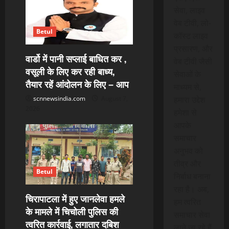
सेवा, लाइव
वेब टीवी, लो-
Betul
कॉस्ट लाइव
प्रसारण, और
वार्डो में पानी सप्लाई बाधित कर ,
वेब टीवी जैसी
वसूली के लिए कर रही बाध्य,
सेवाओं के
तैयार रहें आंदोलन के लिए – आप
माध्यम से,
हमारा उद्देश
scnnewsindia.com
August 7,
2026
हमेशा से
आपके
समाचार
अनुभव को
तीव्र और
Betul
निर्बाध बनाना
रहा है। अब,
चिरापाटला में हुए जानलेवा हमले
हम त्वरित
के मामले में चिचोली पुलिस की
समाचार सेवा
त्वरित कार्रवाई, लगातार दबिश
लाने जा रहे हैं