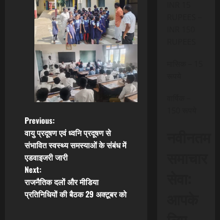
INR 15
RUPEES –
INR 150
RUPEES
मासिक – 15
रूपये
वार्षिक –
150 रूपये
P
Previous:
नवीनतम
वायु प्रदूषण एवं ध्वनि प्रदूषण से
o
संभावित स्वस्थ्य समस्याओं के संबंध में
समाचार
एडवाइजरी जारी
s
Next:
सेवा:
t
राजनैतिक दलों और मीडिया
आपके
प्रतिनिधियों की बैठक 29 अक्टूबर को
n
लिए,