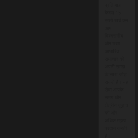
प्रति माह
केवल 15
रुपये खर्च कर
आप
विश्वसनीय
और तथ्य
आधारित
समाचार को
अपनी समझ
के साथ जोड़
सकते हैं। यह
सेवा आपके
समय और
क्षेत्रीय जुड़ाव
को और
अधिक महत्व
प्रदान करती
है।