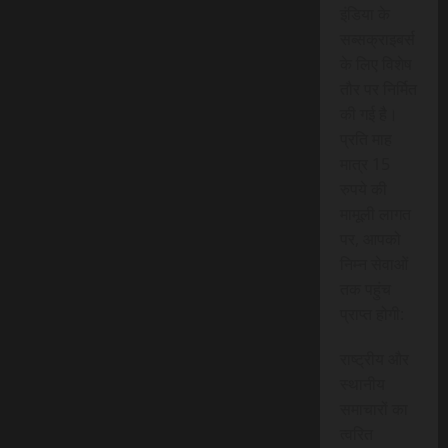
इंडिया के
सब्सक्राइबर्स
के लिए विशेष
तौर पर निर्मित
की गई है।
प्रति माह
मात्र 15
रुपये की
मामूली लागत
पर, आपको
निम्न सेवाओं
तक पहुंच
प्राप्त होगी:
राष्ट्रीय और
स्थानीय
समाचारों का
त्वरित