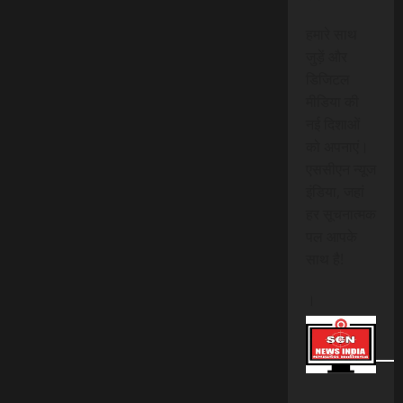
हमारे साथ
जुड़ें और
डिजिटल
मीडिया की
नई दिशाओं
को अपनाएं।
एससीएन न्यूज
इंडिया, जहां
हर सूचनात्मक
पल आपके
साथ है!
।