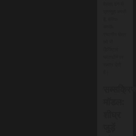
बेहतर ढंग से
प्रस्तुत करती
है, बल्कि
आपके
स्थानीय क्षेत्र
को भी
डिजिटल
प्लेटफॉर्म पर
रफ़्तार देती
है।
सब्सक्रिप
मॉडल:
शीघ्र
जुड़ें