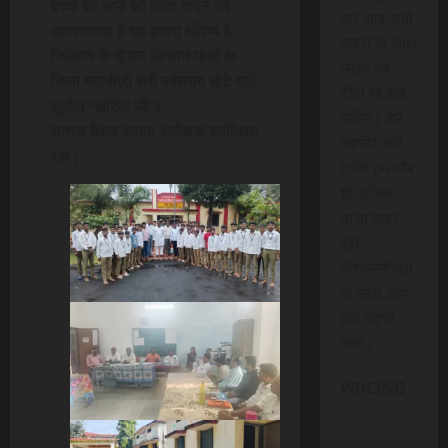
बच्चों की सभी को चिंता करने की
कर आप सभी
आवश्यकता है यह हमारा भविष्य है
खबरों के साथ
निरीक्षण के दौरान किसान मोर्चा के
लाइव वेब
जिला महामंत्री श्री पर्वतराव धोटे श्री
टीवी भी देख
सुनील नहरिया जी व
सकेंगे। हमें
समस्त शिक्षा स्टाफ अधीक्षक उपस्थित
सहयोग करें
रहा।
ताकि हम और
भी अधिक
ताजा खबरे
पूरी
विश्वसनीयता
के साथ आप
तक पंहुचा
सके।
PRICING
: