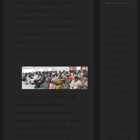
संगठन चुनाव में आधुनिक तकनीक से
लैस गुणात्मक एवं परिणाम मूलक
*कृपया ध्यान
कार्यकर्ताओं की टोली तैयार करते हैं।
दे यह पेड
श्री गुप्ता ने कहा कि मंडल अध्यक्ष के
मेम्बरशिप
लिए अध्यक्ष को सक्रिय सदस्य होना
न्यूज डिजिटल
जरूरी है। इसी के साथ.साथ
मीडिया चैनल
अधिकतम 45 वर्ष तक की आयु होनी
है। मेम्बरशिप
चाहिए।
प्लान पर जा
कर सेलेक्ट
ऑप्शन को
क्लिक करे
और मासिक
श्री गुप्ता ने कहा कि मंडल के वरिष्ठ
केवल 15
नेताओं और जन प्रतिनिधियों से
रूपये या
बातचीत कर समन्वय के साथ एक
वार्षिक 150
आदर्श मंडल अध्यक्ष बने हमें एक मत से
रूपये भुगतान
मंडल गठन प्रक्रिया को पार्टी और
कर आप सभी
देश के हितों को ध्यान में रखते हुए
खबरों के साथ