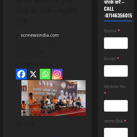
संपर्क करें –
मंडल का गठन – सूदर्शन
CALL
-07146356015
गुप्ता
Name
*
scnnewsindia.com
December 2, 2024
1 minute read
Email
*
Scn News India
Mobile No
*
समस्या लिखे
*
ब्यूरो रिपोर्ट