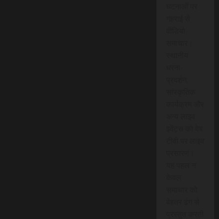
घटनाओं पर
गहराई से
वीडियो
समाचार।
स्थानीय
धरना-
प्रदर्शन,
सांस्कृतिक
कार्यक्रम और
अन्य लाइव
इवेंट्स को वेब
टीवी पर लाइव
प्रसारण।
यह पहल न
केवल
समाचार को
बेहतर ढंग से
प्रस्तुत करती