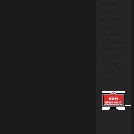
जुड़ें और
डिजिटल
मीडिया की
नई दिशाओं
को अपनाएं।
एससीएन न्यूज
इंडिया, जहां
हर सूचनात्मक
पल आपके
साथ है!
।