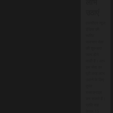
लाभ
उठाएं
एससीएन न्यूज
इंडिया की
त्वरित
समाचार सेवा
की शुरुआत
जल्द होने
वाली है। आप
इस सेवा का
पूरी तरह लाभ
उठाने के लिए
तुरंत
सब्सक्राइब
कर सकते हैं।
प्रति माह
केवल 15