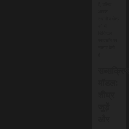
है, बल्कि
आपके
स्थानीय क्षेत्र
को भी
डिजिटल
प्लेटफॉर्म पर
रफ़्तार देती
है।
सब्सक्रिप
मॉडल:
शीघ्र
जुड़ें
और