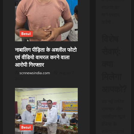
बदलाव का
मार्ग प्रदान
करेगी।
Betul
विशेष
सेवाएं:
नाबालिग पीड़िता के अश्लील फोटो
एवं वीडियो वायरल करने वाला
क्या
आरोपी गिरफ्तार
मिलेगा
scnnewsindia.com
August 7,
2026
आपको?
यह नई त्वरित
समाचार सेवा
एससीएन न्यूज
इंडिया के
Betul
सब्सक्राइबर्स