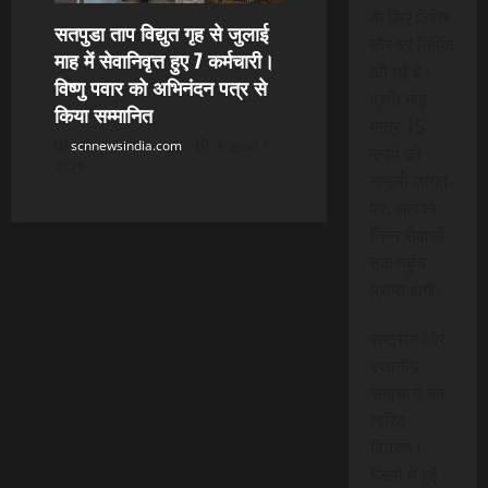
के लिए विशेष
सतपुडा ताप विद्युत गृह से जुलाई
तौर पर निर्मित
माह में सेवानिवृत्त हुए 7 कर्मचारी।
की गई है।
विष्णु पवार को अभिनंदन पत्र से
प्रति माह
किया सम्मानित
मात्र 15
scnnewsindia.com
August 7,
रुपये की
2026
मामूली लागत
पर, आपको
निम्न सेवाओं
तक पहुंच
प्राप्त होगी:
राष्ट्रीय और
स्थानीय
समाचारों का
त्वरित
वितरण।
जिलों में हुई