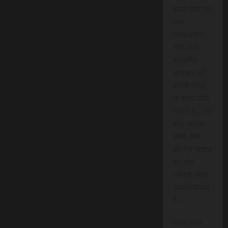
रुपये खर्च कर
आप
विश्वसनीय
और तथ्य
आधारित
समाचार को
अपनी समझ
के साथ जोड़
सकते हैं। यह
सेवा आपके
समय और
क्षेत्रीय जुड़ाव
को और
अधिक महत्व
प्रदान करती
है।
हमारे साथ