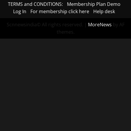
TERMS and CONDITIONS:
Membership Plan Demo
Log In
For membership click here
Help desk
Scnnewsindia© All rights reserved.
|
MoreNews
by AF
themes.