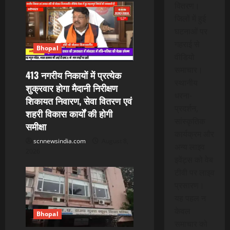
i
वितरण।
जिलों में हुई
g
घटनाओं पर
गहराई से
a
Bhopal
वीडियो
t
समाचार।
413 नगरीय निकायों में प्रत्येक
स्थानीय
शुक्रवार होगा मैदानी निरीक्षण
i
धरना-
शिकायत निवारण, सेवा वितरण एवं
प्रदर्शन,
शहरी विकास कार्यों की होगी
o
सांस्कृतिक
समीक्षा
कार्यक्रम और
n
scnnewsindia.com
August 8,
अन्य लाइव
2026
इवेंट्स को वेब
टीवी पर लाइव
प्रसारण।
यह पहल न
केवल
Bhopal
समाचार को