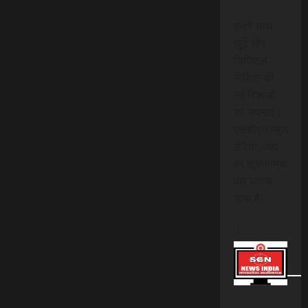
हमारे साथ
जुड़ें और
डिजिटल
मीडिया की
नई दिशाओं
को अपनाएं।
एससीएन न्यूज
इंडिया, जहां
हर सूचनात्मक
पल आपके
साथ है!
।