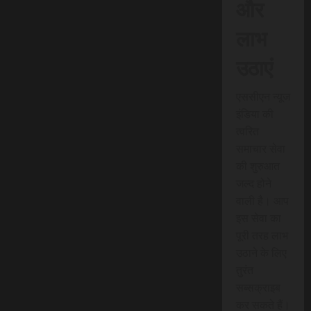
और
लाभ
उठाएं
एससीएन न्यूज
इंडिया की
त्वरित
समाचार सेवा
की शुरुआत
जल्द होने
वाली है। आप
इस सेवा का
पूरी तरह लाभ
उठाने के लिए
तुरंत
सब्सक्राइब
कर सकते हैं।