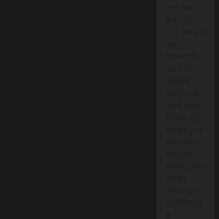
प्रति माह
केवल 15
रुपये खर्च कर
आप
विश्वसनीय
और तथ्य
आधारित
समाचार को
अपनी समझ
के साथ जोड़
सकते हैं। यह
सेवा आपके
समय और
क्षेत्रीय जुड़ाव
को और
अधिक महत्व
प्रदान करती
है।