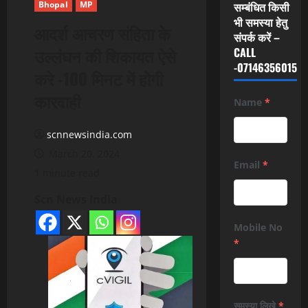
Bhopal
MP
सम्बंधित किसी
भी समस्या हेतु
आदर्श आचरण संहिता के
संपर्क करें –
उल्लंघन की शिकायत ऐसे
CALL
-07146356015
करे -100 मिनट में होगी
कारवाही
Name
*
scnnewsindia.com
March 20, 2024
Email
*
1 minute read
Scn News India
Mobile No
*
समस्या लिखे
*