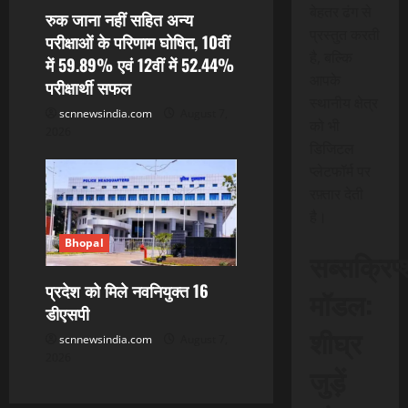
बेहतर ढंग से
रुक जाना नहीं सहित अन्य
प्रस्तुत करती
परीक्षाओं के परिणाम घोषित, 10वीं
है, बल्कि
में 59.89% एवं 12वीं में 52.44%
आपके
परीक्षार्थी सफल
स्थानीय क्षेत्र
scnnewsindia.com
August 7,
को भी
2026
डिजिटल
प्लेटफॉर्म पर
रफ़्तार देती
है।
Bhopal
सब्सक्रिप
प्रदेश को मिले नवनियुक्त 16
मॉडल:
डीएसपी
शीघ्र
scnnewsindia.com
August 7,
2026
जुड़ें