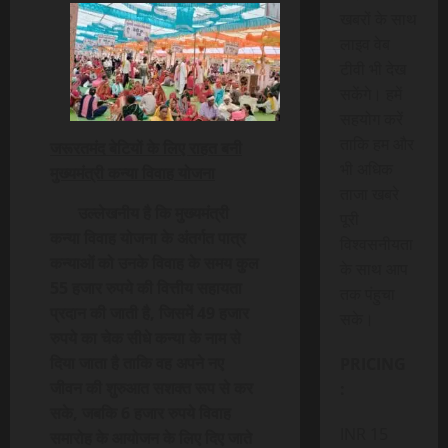
खबरों के साथ
लाइव वेब
टीवी भी देख
सकेंगे। हमें
सहयोग करें
ताकि हम और
जरूरतमंद बेटियों के लिए राहत बनी
भी अधिक
मुख्यमंत्री कन्या विवाह योजना
ताजा खबरे
उल्लेखनीय है कि मुख्यमंत्री
पूरी
कन्या विवाह योजना के अंतर्गत पात्र
विश्वसनीयता
कन्याओं को उनके विवाह के समय कुल
के साथ आप
55 हजार रुपये की वित्तीय सहायता
तक पंहुचा
प्रदान की जाती है, जिसमें 49 हजार
सके।
रुपये का चेक सीधे कन्या के नाम से
दिया जाता है ताकि वह अपने नए
PRICING
जीवन की शुरुआत सशक्त रूप से कर
:
सके, जबकि 6 हजार रुपये विवाह
INR 15
समारोह के आयोजन के लिए दिए जाते