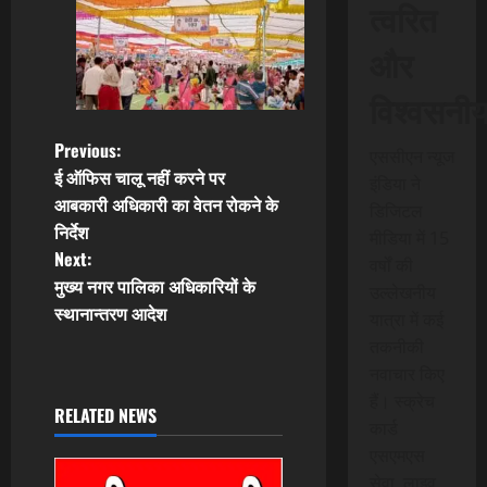
त्वरित
और
विश्वसनी
P
Previous:
एससीएन न्यूज
ई ऑफिस चालू नहीं करने पर
इंडिया ने
o
आबकारी अधिकारी का वेतन रोकने के
डिजिटल
निर्देश
s
मीडिया में 15
Next:
वर्षों की
t
मुख्य नगर पालिका अधिकारियों के
उल्लेखनीय
स्थानान्तरण आदेश
यात्रा में कई
n
तकनीकी
नवाचार किए
a
हैं। स्क्रेच
RELATED NEWS
v
कार्ड
एसएमएस
i
सेवा, लाइव