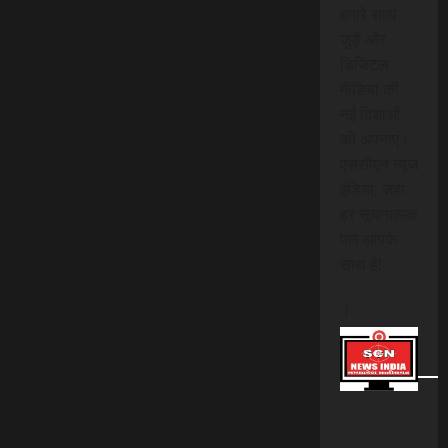
हमारे साथ
जुड़ें और
डिजिटल
मीडिया की
नई दिशाओं
को अपनाएं।
एससीएन न्यूज
इंडिया, जहां
हर सूचनात्मक
पल आपके
साथ है!
।