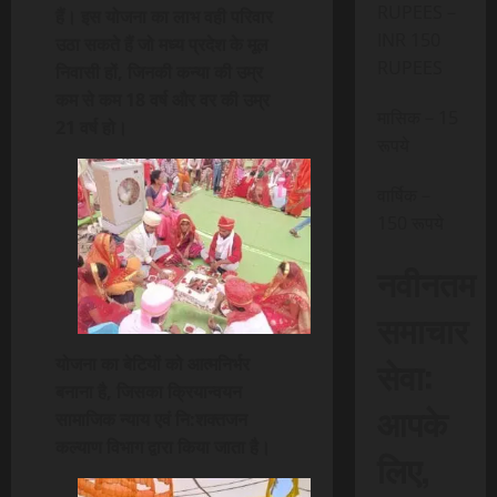
RUPEES –
हैं। इस योजना का लाभ वही परिवार
INR 150
उठा सकते हैं जो मध्य प्रदेश के मूल
RUPEES
निवासी हों, जिनकी कन्या की उम्र
कम से कम 18 वर्ष और वर की उम्र
मासिक – 15
21 वर्ष हो।
रूपये
वार्षिक –
150 रूपये
नवीनतम
समाचार
सेवा:
योजना का बेटियों को आत्मनिर्भर
बनाना है, जिसका क्रियान्वयन
आपके
सामाजिक न्याय एवं नि:शक्तजन
कल्याण विभाग द्वारा किया जाता है।
लिए,