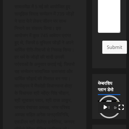
सावलमेंढा में 5 मई को आयोजित हुए
सामूहिक विवाह सम्मेलन में 739 जोड़ों
ने सात फेरे लेकर जीवन भर साथ
निभाने का संकल्प लिया। इस
आयोजन में कुल 745 आवेदन प्राप्त
हुए थे, जिनमें 6 मुस्लिम जोड़ों ने अपने
Submit
धार्मिक रीति-रिवाजों से निकाह किया।
हर धर्म के जोड़ों की शादी उनकी
परंपराओं के अनुसार कराई गई, जिससे
यह सम्मेलन सामाजिक समरसता और
धार्मिक सौहार्द की मिसाल बन गया।
मेम्बरशिप
कार्यक्रम में भैंसदेही विधानसभा क्षेत्र
प्लान डेमो
के विधायक श्री महेंद्र सिंह चौहान,
श्री सुधाकर पवार, श्री राजा ठाकुर,
Video
जनपद पंचायत अध्यक्ष, नगर परिषद
00:00
04:54
Player
अध्यक्ष सहित अनेक जनप्रतिनिधि,
एसडीएम श्री शैलेंद्र हनोतिया, जनपद
सीईओ देवेंद्र दीक्षित उपस्थित रहे।