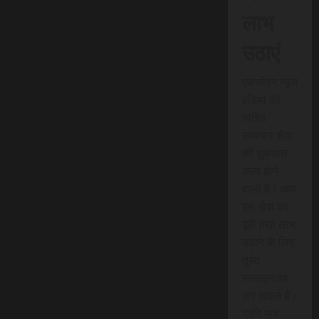
लाभ
उठाएं
एससीएन न्यूज
इंडिया की
त्वरित
समाचार सेवा
की शुरुआत
जल्द होने
वाली है। आप
इस सेवा का
पूरी तरह लाभ
उठाने के लिए
तुरंत
सब्सक्राइब
कर सकते हैं।
प्रति माह