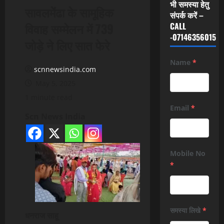
भी समस्या हेतु
सावलमेंढा के सामूहिक
संपर्क करें –
विवाह सम्मेलन में 739
CALL
-07146356015
जोड़े ने लिए सात फेरे
Name
*
scnnewsindia.com
May 5, 2025
1 minute read
Email
*
Scn News India
Mobile No
*
समस्या लिखे
*
धनराज साहू