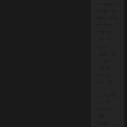
सब्सक्राइबर्स
के लिए विशेष
तौर पर निर्मित
की गई है।
प्रति माह
मात्र 15
रुपये की
मामूली लागत
पर, आपको
निम्न सेवाओं
तक पहुंच
प्राप्त होगी:
राष्ट्रीय और
स्थानीय
समाचारों का
त्वरित
वितरण।