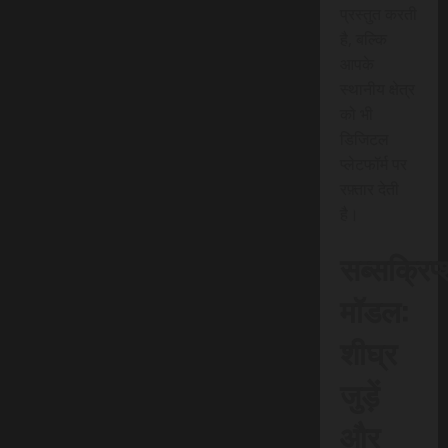
प्रस्तुत करती
है, बल्कि
आपके
स्थानीय क्षेत्र
को भी
डिजिटल
प्लेटफॉर्म पर
रफ़्तार देती
है।
सब्सक्रिप
मॉडल:
शीघ्र
जुड़ें
और