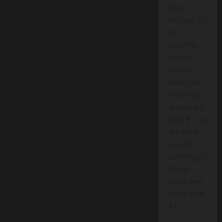
केवल 15
रुपये खर्च कर
आप
विश्वसनीय
और तथ्य
आधारित
समाचार को
अपनी समझ
के साथ जोड़
सकते हैं। यह
सेवा आपके
समय और
क्षेत्रीय जुड़ाव
को और
अधिक महत्व
प्रदान करती
है।