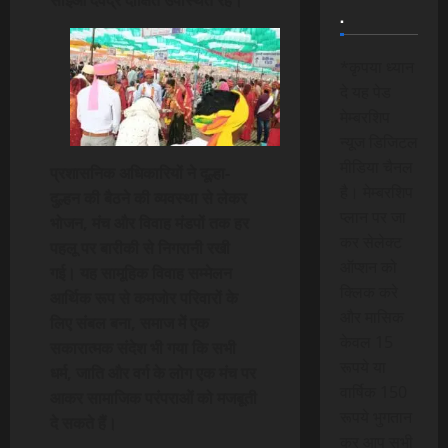
.
*कृपया ध्यान
दे यह पेड
मेम्बरशिप
न्यूज डिजिटल
मीडिया चैनल
प्रशासनिक अधिकारियों ने दूल्हा-
है। मेम्बरशिप
दुल्हन की बैठने की व्यवस्था से लेकर
प्लान पर जा
भोजन, मंच और विवाह मंडपों तक हर
कर सेलेक्ट
पहलू पर बारीकी से निगरानी रखी
ऑप्शन को
गई। यह सामूहिक विवाह सम्मेलन
क्लिक करे
आर्थिक रूप से कमजोर परिवारों के
और मासिक
लिए संबल बना, समाज में एक
केवल 15
सकारात्मक संदेश भी गया कि सभी
रूपये या
धर्म, जाति और वर्ग के लोग एक मंच पर
वार्षिक 150
आकर सामाजिक परंपराओं को मजबूती
रूपये भुगतान
दे सकते हैं।
कर आप सभी