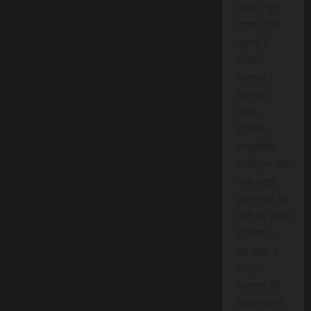
जिलों में हुई
घटनाओं पर
गहराई से
वीडियो
समाचार।
स्थानीय
धरना-
प्रदर्शन,
सांस्कृतिक
कार्यक्रम और
अन्य लाइव
इवेंट्स को वेब
टीवी पर लाइव
प्रसारण।
यह पहल न
केवल
समाचार को
बेहतर ढंग से