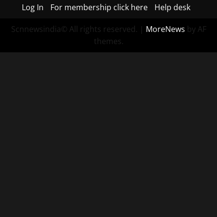
Log In
For membership click here
Help desk
Scnnewsindia© All rights reserved.
|
MoreNews
by AF
themes.