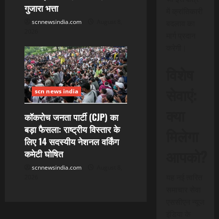
गुजारा भत्ता
में क्रांतिकारी
scnnewsindia.com
August 8,
बदलाव का
2026
मार्ग प्रदान
करेगी।
विशेष
सेवाएं:
scn news india
क्या
कॉकरोच जनता पार्टी (CJP) का
बड़ा फैसला: राष्ट्रीय विस्तार के
मिलेगा
लिए 14 सदस्यीय नेशनल वर्किंग
आपको?
कमेटी घोषित
scnnewsindia.com
August 8,
यह नई त्वरित
2026
समाचार सेवा
एससीएन न्यूज
इंडिया के