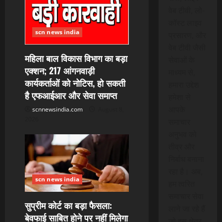
वेब टीवी, लो-
g
कॉस्ट लाइव
a
scn news india
प्रसारण, और
वेब टीवी जैसी
t
महिला बाल विकास विभाग का बड़ा
सेवाओं के
एक्शन; 217 आंगनवाड़ी
माध्यम से,
i
कार्यकर्ताओं को नोटिस, हो सकती
हमारा उद्देश
है एफआईआर और सेवा समाप्त
o
हमेशा से
आपके
scnnewsindia.com
August 8,
n
2026
समाचार
अनुभव को
तीव्र और
निर्बाध बनाना
रहा है। अब,
scn news india
हम त्वरित
समाचार सेवा
सुप्रीम कोर्ट का बड़ा फैसला:
लाने जा रहे हैं
बेवफाई साबित होने पर नहीं मिलेगा
जो इस क्षेत्र