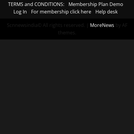
TERMS and CONDITIONS:
Membership Plan Demo
Log In
For membership click here
Help desk
Scnnewsindia© All rights reserved.
|
MoreNews
by AF
themes.