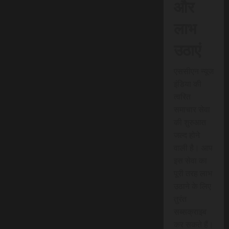
और
लाभ
उठाएं
एससीएन न्यूज
इंडिया की
त्वरित
समाचार सेवा
की शुरुआत
जल्द होने
वाली है। आप
इस सेवा का
पूरी तरह लाभ
उठाने के लिए
तुरंत
सब्सक्राइब
कर सकते हैं।