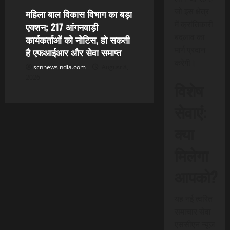
जो इस क्षेत्र
महिला बाल विकास विभाग का बड़ा
में क्रांतिकारी
एक्शन; 217 आंगनवाड़ी
बदलाव का
कार्यकर्ताओं को नोटिस, हो सकती
मार्ग प्रदान
है एफआईआर और सेवा समाप्त
करेगी।
scnnewsindia.com
August 8,
2026
विशेष
सेवाएं:
क्या
मिलेगा
आपको?
यह नई त्वरित
समाचार सेवा
एससीएन न्यूज