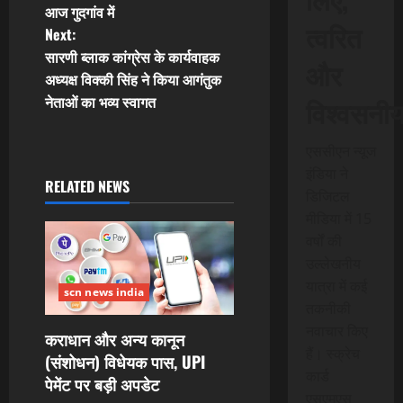
o
आज गुदगांव में
त्वरित
Next:
s
सारणी ब्लाक कांग्रेस के कार्यवाहक
और
t
अध्यक्ष विक्की सिंह ने किया आगंतुक
नेताओं का भव्य स्वागत
विश्वसनी
n
एससीएन न्यूज
a
इंडिया ने
RELATED NEWS
v
डिजिटल
मीडिया में 15
i
वर्षों की
उल्लेखनीय
g
यात्रा में कई
scn news india
a
तकनीकी
नवाचार किए
कराधान और अन्य कानून
t
हैं। स्क्रेच
(संशोधन) विधेयक पास, UPI
कार्ड
i
पेमेंट पर बड़ी अपडेट
एसएमएस