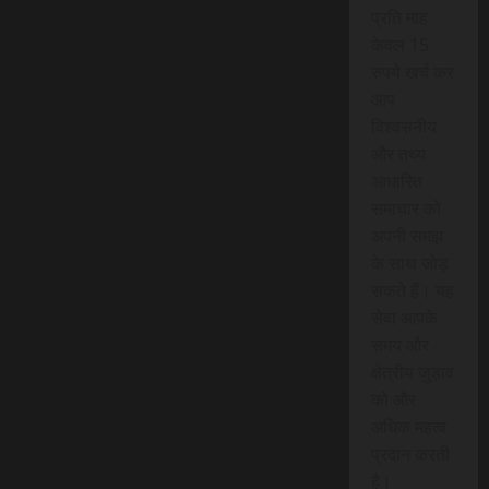
प्रति माह
केवल 15
रुपये खर्च कर
आप
विश्वसनीय
और तथ्य
आधारित
समाचार को
अपनी समझ
के साथ जोड़
सकते हैं। यह
सेवा आपके
समय और
क्षेत्रीय जुड़ाव
को और
अधिक महत्व
प्रदान करती
है।