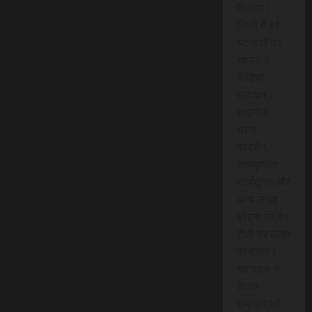
वितरण।
जिलों में हुई
घटनाओं पर
गहराई से
वीडियो
समाचार।
स्थानीय
धरना-
प्रदर्शन,
सांस्कृतिक
कार्यक्रम और
अन्य लाइव
इवेंट्स को वेब
टीवी पर लाइव
प्रसारण।
यह पहल न
केवल
समाचार को