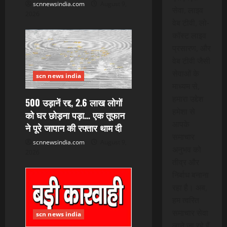
scnnewsindia.com
August 9,
o
सेवा, लाइव
2026
वेब टीवी, लो-
n
कॉस्ट लाइव
प्रसारण, और
वेब टीवी जैसी
सेवाओं के
scn news india
माध्यम से,
हमारा उद्देश
500 उड़ानें रद्द, 2.6 लाख लोगों
हमेशा से
को घर छोड़ना पड़ा… एक तूफान
आपके
ने पूरे जापान की रफ्तार थाम दी
समाचार
scnnewsindia.com
August 9,
अनुभव को
2026
तीव्र और
निर्बाध बनाना
रहा है। अब,
हम त्वरित
समाचार सेवा
scn news india
लाने जा रहे हैं