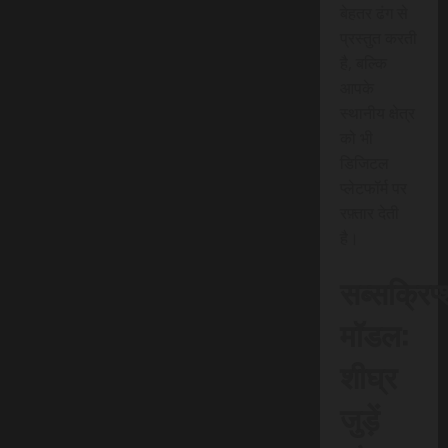
बेहतर ढंग से
प्रस्तुत करती
है, बल्कि
आपके
स्थानीय क्षेत्र
को भी
डिजिटल
प्लेटफॉर्म पर
रफ़्तार देती
है।
सब्सक्रिप
मॉडल:
शीघ्र
जुड़ें