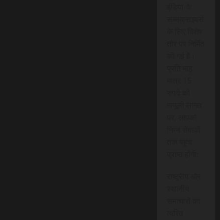
इंडिया के
सब्सक्राइबर्स
के लिए विशेष
तौर पर निर्मित
की गई है।
प्रति माह
मात्र 15
रुपये की
मामूली लागत
पर, आपको
निम्न सेवाओं
तक पहुंच
प्राप्त होगी:
राष्ट्रीय और
स्थानीय
समाचारों का
त्वरित