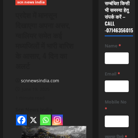
scn news india
सम्बंधित किसी
भी समस्या हेतु
प्रदेश में मानसून
संपर्क करें –
दिखाएगा अपना असर,
CALL
-07146356015
ग्वालियर समेत कई
मध्यजिलों में भारी बारिश
Name
*
के आसार, 4 दिन का
अलर्ट
Email
*
scnnewsindia.com
June 19, 2025
1 minute read
Mobile No
*
Scn News India
समस्या लिखे
*