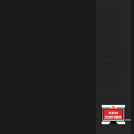
हमारे साथ
जुड़ें और
डिजिटल
मीडिया की
नई दिशाओं
को अपनाएं।
एससीएन न्यूज
इंडिया, जहां
हर सूचनात्मक
पल आपके
साथ है!
।