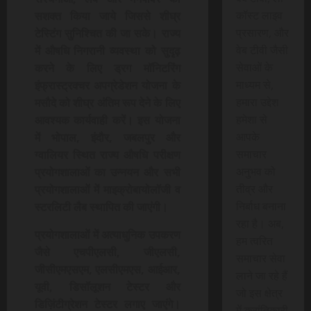
कॉस्ट लाइव
सशक्त किया जाये जिससे शीघ्र
प्रसारण, और
टेस्टिंग सुनिश्चित की जा सके। राज्य
वेब टीवी जैसी
में औषधि निगरानी व्यवस्था को सुदृढ़
सेवाओं के
करने के लिए ड्रग मॉनिटरिंग
माध्यम से,
इंफ्रास्ट्रक्चर अपग्रेडेशन योजना के
हमारा उद्देश
मसौदे को शीघ्र अंतिम रूप देने के लिए
हमेशा से
आवश्यक कार्यवाही करें। इस योजना
आपके
में भोपाल, इंदौर, जबलपुर और
समाचार
ग्वालियर स्थित राज्य औषधि परीक्षण
अनुभव को
प्रयोगशालाओं का उन्नयन और सभी
तीव्र और
प्रयोगशालाओं में माइक्रोबायोलॉजी व
निर्बाध बनाना
स्टरलिटी लैब स्थापित की जाएंगी।
रहा है। अब,
प्रयोगशालाओं में अत्याधुनिक उपकरण
हम त्वरित
जैसे एचपीएलसी, जीएलसी,
समाचार सेवा
जीसीएमएसएम, एलसीएमएस, आईआर,
लाने जा रहे हैं
यूवी, डिसॉलूशन टेस्टर और
जो इस क्षेत्र
डिज़िंटीग्रेशन टेस्टर लगाए जाएंगे।
में क्रांतिकारी