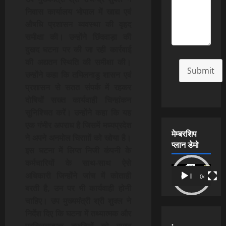
निवास कार्यालय भोपाल में खाद्य एवं
औषधि प्रशासन व्यवस्था की वृहद
समीक्षा की। उन्होंने छिंदवाड़ा की
दुखद घटना पर की जा रही कार्रवाई
की अद्यतन स्थिति की समीक्षा की।
Submit
उन्होंने कहा कि तमिलनाडु शासन एवं
प्रशासन से सतत संपर्क में रहकर
दोषियों सख्त कार्यवाही चिन्हांकन
सुनिश्चित करें। उन्होंने कहा कि यह
एक गंभीर अपराध है जिसमें मध्यप्रदेश
मेम्बरशिप
ने अपने अनमोल चिराग़ों को खोया है।
प्लान डेमो
इस घटना में लिप्त निजी कंपनी के
कर्मचारियों के साथ-साथ ऐसे
Video
अधिकारी जिन्होंने जांच में कोताही
00:00
04:54
Player
बरती है, उन पर भी कार्यवाही होनी
चाहिए। उप मुख्यमंत्री श्री शुक्ल ने
निर्देश दिए कि घटना में तथ्यात्मक और
.
प्रक्रियात्मक त्रुटियों को स्पष्ट