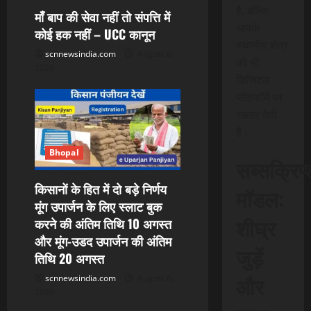
है, बल्कि
माँ बाप की सेवा नहीं तो संपत्ति में
आपके
कोई हक नहीं – UCC कानून
स्थानीय क्षेत्र
scnnewsindia.com
August 6,
को भी
2026
डिजिटल
प्लेटफॉर्म पर
रफ़्तार देती
है।
Bhopal
सब्सक्रिप
किसानों के हित में दो बड़े निर्णय
मॉडल:
मूंग उपार्जन के लिए स्लाट बुक
शीघ्र
करने की अंतिम तिथि 10 अगस्त
और मूंग-उडद उपार्जन की अंतिम
जुड़ें
तिथि 20 अगस्त
और
scnnewsindia.com
August 6,
2026