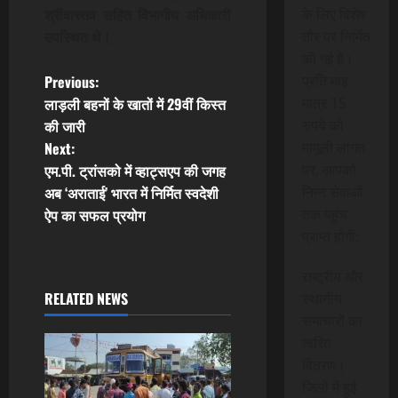
के लिए विशेष
श्रीवास्तव सहित विभागीय अधिकारी
तौर पर निर्मित
उपस्थित थे।
की गई है।
P
Previous:
प्रति माह
लाड़ली बहनों के खातों में 29वीं किस्त
मात्र 15
o
की जारी
रुपये की
Next:
मामूली लागत
s
एम.पी. ट्रांसको में व्हाट्सएप की जगह
पर, आपको
t
अब ‘अराताई’ भारत में निर्मित स्वदेशी
निम्न सेवाओं
ऐप का सफल प्रयोग
तक पहुंच
n
प्राप्त होगी:
a
राष्ट्रीय और
RELATED NEWS
स्थानीय
v
समाचारों का
i
त्वरित
वितरण।
g
जिलों में हुई