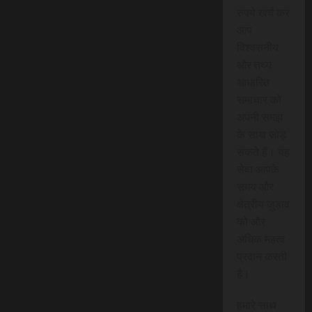
रुपये खर्च कर
आप
विश्वसनीय
और तथ्य
आधारित
समाचार को
अपनी समझ
के साथ जोड़
सकते हैं। यह
सेवा आपके
समय और
क्षेत्रीय जुड़ाव
को और
अधिक महत्व
प्रदान करती
है।
हमारे साथ