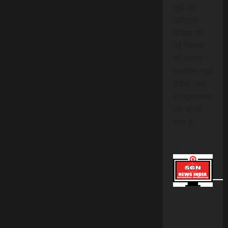
जुड़ें और
डिजिटल
मीडिया की
नई दिशाओं
को अपनाएं।
एससीएन न्यूज
इंडिया, जहां
हर सूचनात्मक
पल आपके
साथ है!
।