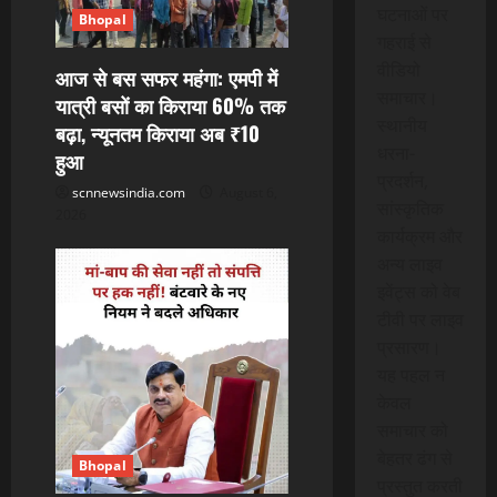
घटनाओं पर
a
Bhopal
गहराई से
t
वीडियो
आज से बस सफर महंगा: एमपी में
समाचार।
यात्री बसों का किराया 60% तक
i
स्थानीय
बढ़ा, न्यूनतम किराया अब ₹10
धरना-
हुआ
o
प्रदर्शन,
scnnewsindia.com
August 6,
n
सांस्कृतिक
2026
कार्यक्रम और
अन्य लाइव
इवेंट्स को वेब
टीवी पर लाइव
प्रसारण।
यह पहल न
केवल
समाचार को
बेहतर ढंग से
Bhopal
प्रस्तुत करती