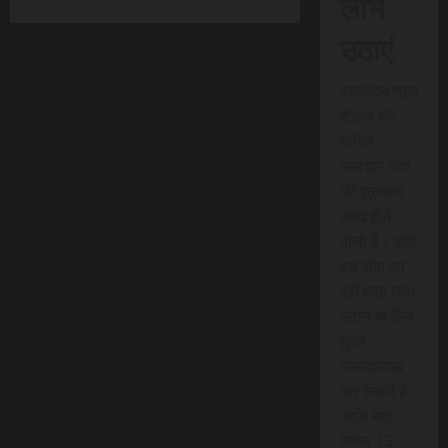
लाभ
उठाएं
एससीएन न्यूज
इंडिया की
त्वरित
समाचार सेवा
की शुरुआत
जल्द होने
वाली है। आप
इस सेवा का
पूरी तरह लाभ
उठाने के लिए
तुरंत
सब्सक्राइब
कर सकते हैं।
प्रति माह
केवल 15