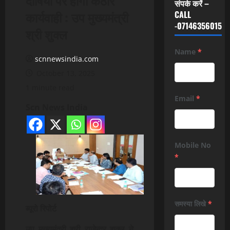
संपर्क करें –
कार्यवाही : उप मुख्यमंत्री
CALL
-07146356015
श्री शुक्ल
Name
*
scnnewsindia.com
October 13, 2025
1 minute read
Email
*
Scn News India
Mobile No
*
समस्या लिखे
*
ब्यूरो रिपोर्ट
उप मुख्यमंत्री श्री राजेन्द्र शुक्ल ने