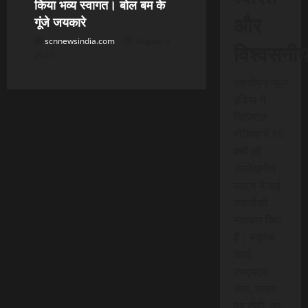
किया भव्य स्वागत। बोल बम के
और
गूंजे जयकारे
scnnewsindia.com
August 8,
विश्वसनी
2026
एससीएन न्यूज
इंडिया ने
डिजिटल
मीडिया में 15
वर्षों की
उल्लेखनीय
यात्रा में कई
तकनीकी
नवाचार किए
हैं। स्क्रेच
कार्ड
एसएमएस
सेवा, लाइव
वेब टीवी, लो-