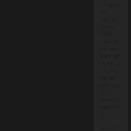
रुपये खर्च कर
आप
विश्वसनीय
और तथ्य
आधारित
समाचार को
अपनी समझ
के साथ जोड़
सकते हैं। यह
सेवा आपके
समय और
क्षेत्रीय जुड़ाव
को और
अधिक महत्व
प्रदान करती
है।
हमारे साथ