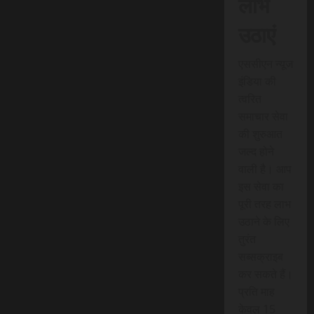
लाभ
उठाएं
एससीएन न्यूज
इंडिया की
त्वरित
समाचार सेवा
की शुरुआत
जल्द होने
वाली है। आप
इस सेवा का
पूरी तरह लाभ
उठाने के लिए
तुरंत
सब्सक्राइब
कर सकते हैं।
प्रति माह
केवल 15