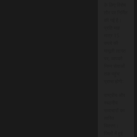
के लिए विशेष
तौर पर निर्मित
की गई है।
प्रति माह
मात्र 15
रुपये की
मामूली लागत
पर, आपको
निम्न सेवाओं
तक पहुंच
प्राप्त होगी:
राष्ट्रीय और
स्थानीय
समाचारों का
त्वरित
वितरण।
जिलों में हुई