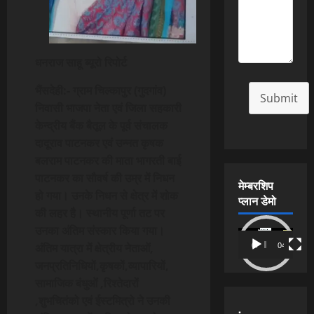
धनराज साहू ब्यूरो रिपोर्ट
भैंसदेही:- ग्राम चिल्कापुर (गुदगांव)
Submit
निवासी भाजपा नेता एवं जिला सहकारी
केन्द्रीय बैंक बैतूल के पूर्व संचालक
दादूराव पाटनकर एवं उन्नत कृषक
बलराम पाटनकर की माता भागरती बाई
पाटनकर का सौवर्ष की उम्र में निधन
मेम्बरशिप
हो गया। उनके निधन से क्षेत्र में शोक
प्लान डेमो
की लहर है। स्थानीय पूर्णा तट पर
उनका अंतिम संस्कार किया गया।
Video
अंतिम यात्रा में क्षेत्रीय नेताओं,
00:00
04:54
Player
जनप्रतिनिधियों,कृषकों,व्यापारियों,
सामाजिक बंधुओं ,रिश्तेदारों
,शुभचितंको एवं ईस्टमित्रो ने उनकी
.