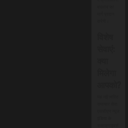
बदलाव का
मार्ग प्रदान
करेगी।
विशेष
सेवाएं:
क्या
मिलेगा
आपको?
यह नई त्वरित
समाचार सेवा
एससीएन न्यूज
इंडिया के
सब्सक्राइबर्स