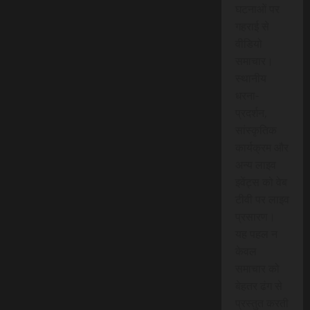
घटनाओं पर
गहराई से
वीडियो
समाचार।
स्थानीय
धरना-
प्रदर्शन,
सांस्कृतिक
कार्यक्रम और
अन्य लाइव
इवेंट्स को वेब
टीवी पर लाइव
प्रसारण।
यह पहल न
केवल
समाचार को
बेहतर ढंग से
प्रस्तुत करती