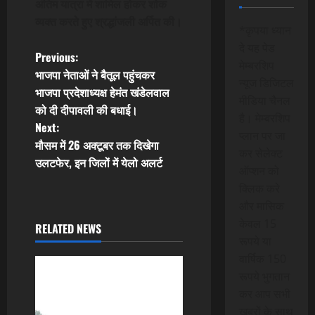
अंतिम यात्रा में शामिल होकर शोक
व्यक्त करते हुए श्रद्धांजली अर्पित की।
*कृपया ध्यान
दे यह पेड
P
Previous:
मेम्बरशिप
भाजपा नेताओं ने बैतूल पहुंचकर
न्यूज डिजिटल
o
भाजपा प्रदेशाध्यक्ष हेमंत खंडेलवाल
मीडिया चैनल
को दी दीपावली की बधाई।
s
है। मेम्बरशिप
Next:
प्लान पर जा
t
मौसम में 26 अक्टूबर तक दिखेगा
कर सेलेक्ट
उलटफेर, इन जिलों में येलो अलर्ट
ऑप्शन को
n
क्लिक करे
a
और मासिक
केवल 15
RELATED NEWS
v
रूपये या
वार्षिक 150
i
रूपये भुगतान
g
कर आप सभी
खबरों के साथ