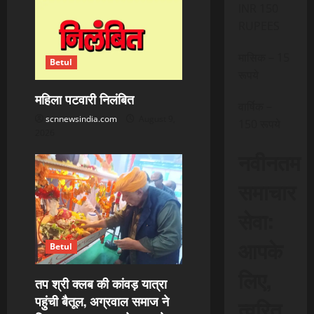
INR 150
RUPEES
मासिक – 15
Betul
रूपये
महिला पटवारी निलंबित
वार्षिक –
scnnewsindia.com
August 9,
150 रूपये
2026
नवीनतम
समाचार
सेवा:
आपके
Betul
लिए,
तप श्री क्लब की कांवड़ यात्रा
पहुंची बैतूल, अग्रवाल समाज ने
त्वरित