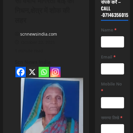
संपर्क करें –
निधन,क्षेत्र में शोक की
CALL
-07146356015
लहर
Name
*
scnnewsindia.com
October 22, 2025
1 minute read
Email
*
Scn News India
Mobile No
*
समस्या लिखे
*