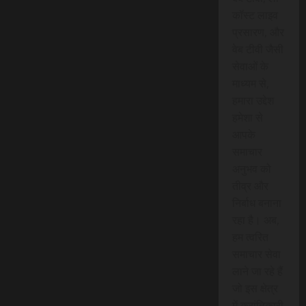
कॉस्ट लाइव
प्रसारण, और
वेब टीवी जैसी
सेवाओं के
माध्यम से,
हमारा उद्देश
हमेशा से
आपके
समाचार
अनुभव को
तीव्र और
निर्बाध बनाना
रहा है। अब,
हम त्वरित
समाचार सेवा
लाने जा रहे हैं
जो इस क्षेत्र
में क्रांतिकारी