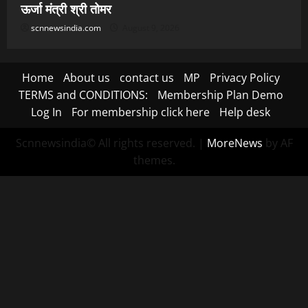
ऊर्जा मंत्री श्री तोमर
scnnewsindia.com
August 9, 2026
Home
About us
contact us
MP
Privacy Policy
TERMS and CONDITIONS:
Membership Plan Demo
Log In
For membership click here
Help desk
Scnnewsindia© All rights reserved.
|
MoreNews
by AF
themes.