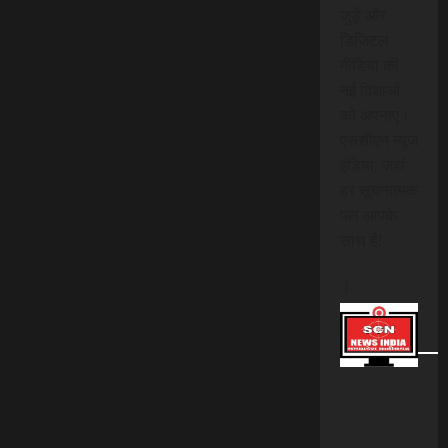
जुड़ें और
डिजिटल
मीडिया की
नई दिशाओं
को अपनाएं।
एससीएन न्यूज
इंडिया, जहां
हर सूचनात्मक
पल आपके
साथ है!
।