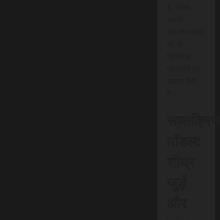
है, बल्कि
आपके
स्थानीय क्षेत्र
को भी
डिजिटल
प्लेटफॉर्म पर
रफ़्तार देती
है।
सब्सक्रिप
मॉडल:
शीघ्र
जुड़ें
और