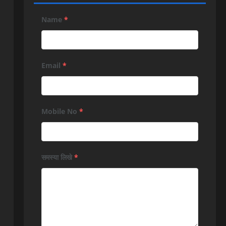
Name
*
Email
*
Mobile No
*
समस्या लिखे
*