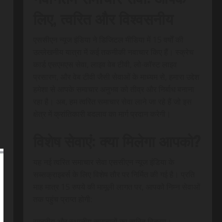
लिए, त्वरित और विश्वसनीय
एससीएन न्यूज इंडिया ने डिजिटल मीडिया में 15 वर्षों की
उल्लेखनीय यात्रा में कई तकनीकी नवाचार किए हैं। स्क्रेच
कार्ड एसएमएस सेवा, लाइव वेब टीवी, लो-कॉस्ट लाइव
प्रसारण, और वेब टीवी जैसी सेवाओं के माध्यम से, हमारा उद्देश
हमेशा से आपके समाचार अनुभव को तीव्र और निर्बाध बनाना
रहा है। अब, हम त्वरित समाचार सेवा लाने जा रहे हैं जो इस
क्षेत्र में क्रांतिकारी बदलाव का मार्ग प्रदान करेगी।
विशेष सेवाएं: क्या मिलेगा आपको?
यह नई त्वरित समाचार सेवा एससीएन न्यूज इंडिया के
सब्सक्राइबर्स के लिए विशेष तौर पर निर्मित की गई है। प्रति
माह मात्र 15 रुपये की मामूली लागत पर, आपको निम्न सेवाओं
तक पहुंच प्राप्त होगी:
राष्ट्रीय और स्थानीय समाचारों का त्वरित वितरण।