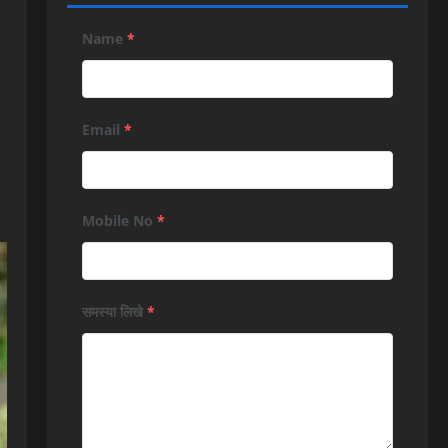
Name
*
Email
*
Mobile No
*
समस्या लिखे
*