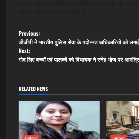
अनुराग द्वारी की रिपोर्टिंग में राजनीति, सामाजिक मुद्दे और प
जिससे उन्हें व्यापक पहचान मिली है।
P
Previous:
डीजीपी ने भारतीय पुलिस सेवा के पदोन्नत अधिकारियों को लगाई
o
Next:
s
गोद लिए बच्चों एवं पालकों को विधायक ने स्नेह भोज पर आमं
t
n
RELATED NEWS
a
v
i
Indore
Indore