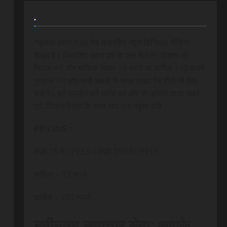
.
*कृपया ध्यान दे यह पेड मेम्बरशिप न्यूज डिजिटल मीडिया
चैनल है। मेम्बरशिप प्लान पर जा कर सेलेक्ट ऑप्शन को
क्लिक करे और मासिक केवल 15 रूपये या वार्षिक 150 रूपये
भुगतान कर आप सभी खबरों के साथ लाइव वेब टीवी भी देख
सकेंगे। हमें सहयोग करें ताकि हम और भी अधिक ताजा खबरे
पूरी विश्वसनीयता के साथ आप तक पंहुचा सके।
PRICING :
INR 15 RUPEES – INR 150 RUPEES
मासिक – 15 रूपये
वार्षिक – 150 रूपये
नवीनतम समाचार सेवा: आपके