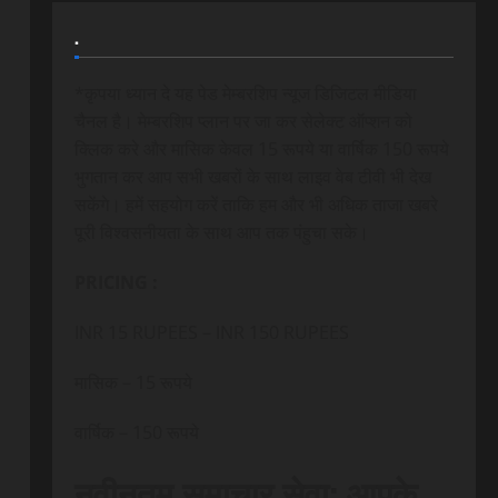
.
*कृपया ध्यान दे यह पेड मेम्बरशिप न्यूज डिजिटल मीडिया
चैनल है। मेम्बरशिप प्लान पर जा कर सेलेक्ट ऑप्शन को
क्लिक करे और मासिक केवल 15 रूपये या वार्षिक 150 रूपये
भुगतान कर आप सभी खबरों के साथ लाइव वेब टीवी भी देख
सकेंगे। हमें सहयोग करें ताकि हम और भी अधिक ताजा खबरे
पूरी विश्वसनीयता के साथ आप तक पंहुचा सके।
PRICING :
INR 15 RUPEES – INR 150 RUPEES
मासिक – 15 रूपये
वार्षिक – 150 रूपये
नवीनतम समाचार सेवा: आपके