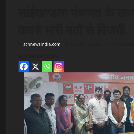
सांईखण्डारा पंचायत के उपच
कवडे भारी मतों से विजयी
scnnewsindia.com
January 2, 2026
1 minute rea
Scn News India