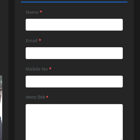
Name
*
Email
*
Mobile No
*
समस्या लिखे
*