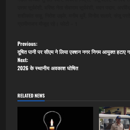
उत्तम सूर्यवंशी, वरिष्ठ नेता सेवाराम सूर्यवंशी, मदन पदाम, अर
शशीकांत साहू, नितेश उइके, मनीष धुर्वे, विनोद सलामे, संजू परते
ग्रामीणजन मौजूद रहे। फोटो – 1
P
Previous:
दूषित पानी पर सीएम ने लिया एक्शन नगर निगम आयुक्त हटाए ग
o
Next:
s
2026 के स्थानीय अवकाश घोषित
t
n
RELATED NEWS
a
v