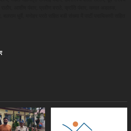
विंद राठौर, आशीष पंवार, प्रवीण वराठे, क्रांति पंवार, कमल अडलक,
, बलराम धुर्वे, मनोहर परते सहित बडी संख्या में पार्टी पदाधिकारी सहित
ए