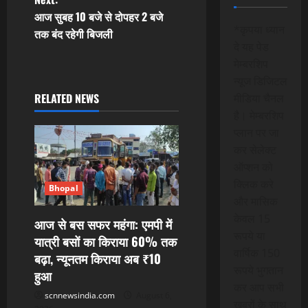
s
आज सुबह 10 बजे से दोपहर 2 बजे
*कृपया ध्यान
t
तक बंद रहेगी बिजली
दे यह पेड
n
मेम्बरशिप
न्यूज डिजिटल
a
RELATED NEWS
मीडिया चैनल
है। मेम्बरशिप
v
प्लान पर जा
i
कर सेलेक्ट
ऑप्शन को
g
क्लिक करे
Bhopal
और मासिक
a
केवल 15
आज से बस सफर महंगा: एमपी में
t
रूपये या
यात्री बसों का किराया 60% तक
वार्षिक 150
बढ़ा, न्यूनतम किराया अब ₹10
i
रूपये भुगतान
हुआ
कर आप सभी
o
scnnewsindia.com
August 6,
खबरों के साथ