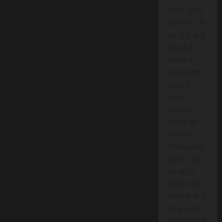
कॉस्ट लाइव
प्रसारण, और
वेब टीवी जैसी
सेवाओं के
माध्यम से,
हमारा उद्देश
हमेशा से
आपके
समाचार
अनुभव को
तीव्र और
निर्बाध बनाना
रहा है। अब,
हम त्वरित
समाचार सेवा
लाने जा रहे हैं
जो इस क्षेत्र
में क्रांतिकारी