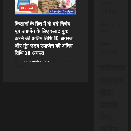
INR 150
Bhopal
RUPEES
किसानों के हित में दो बड़े निर्णय
मासिक – 15
मूंग उपार्जन के लिए स्लाट बुक
रूपये
करने की अंतिम तिथि 10 अगस्त
वार्षिक –
और मूंग-उडद उपार्जन की अंतिम
150 रूपये
तिथि 20 अगस्त
scnnewsindia.com
August 6,
नवीनतम
2026
समाचार
सेवा:
आपके
लिए,
त्वरित