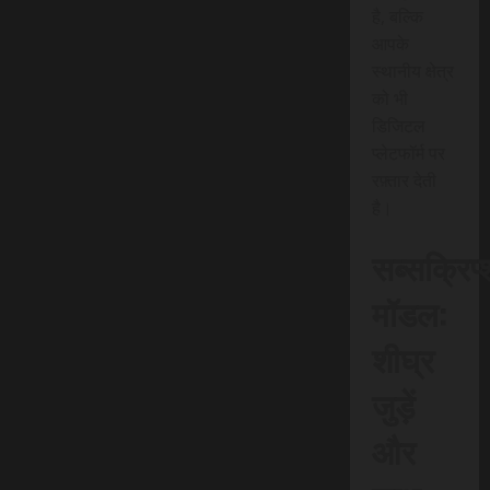
है, बल्कि
आपके
स्थानीय क्षेत्र
को भी
डिजिटल
प्लेटफॉर्म पर
रफ़्तार देती
है।
सब्सक्रिप
मॉडल:
शीघ्र
जुड़ें
और