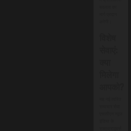
बदलाव का
मार्ग प्रदान
करेगी।
विशेष
सेवाएं:
क्या
मिलेगा
आपको?
यह नई त्वरित
समाचार सेवा
एससीएन न्यूज
इंडिया के
सब्सक्राइबर्स