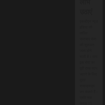
लाभ
उठाएं
एससीएन न्यूज
इंडिया की
त्वरित
समाचार सेवा
की शुरुआत
जल्द होने
वाली है। आप
इस सेवा का
पूरी तरह लाभ
उठाने के लिए
तुरंत
सब्सक्राइब
कर सकते हैं।
प्रति माह
केवल 15