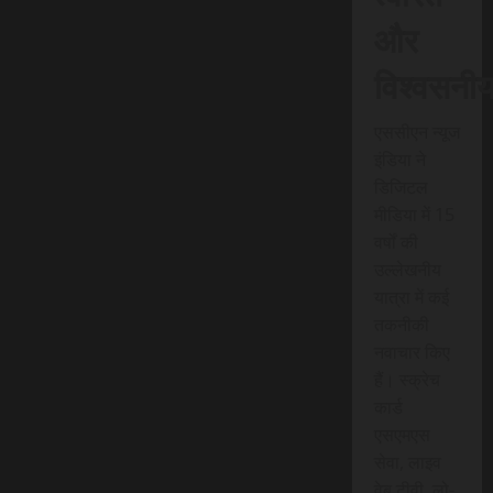
और
विश्वसनी
एससीएन न्यूज
इंडिया ने
डिजिटल
मीडिया में 15
वर्षों की
उल्लेखनीय
यात्रा में कई
तकनीकी
नवाचार किए
हैं। स्क्रेच
कार्ड
एसएमएस
सेवा, लाइव
वेब टीवी, लो-