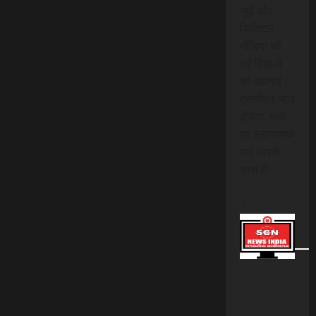
जुड़ें और
डिजिटल
मीडिया की
नई दिशाओं
को अपनाएं।
एससीएन न्यूज
इंडिया, जहां
हर सूचनात्मक
पल आपके
साथ है!
।