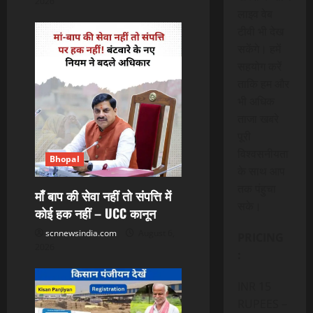
2026
n
लाइव वेब
टीवी भी देख
सकेंगे। हमें
सहयोग करें
ताकि हम और
भी अधिक
ताजा खबरे
पूरी
विश्वसनीयता
Bhopal
के साथ आप
तक पंहुचा
माँ बाप की सेवा नहीं तो संपत्ति में
सके।
कोई हक नहीं – UCC कानून
scnnewsindia.com
August 6,
PRICING
2026
:
INR 15
RUPEES –