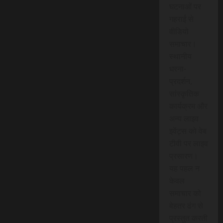
घटनाओं पर
गहराई से
वीडियो
समाचार।
स्थानीय
धरना-
प्रदर्शन,
सांस्कृतिक
कार्यक्रम और
अन्य लाइव
इवेंट्स को वेब
टीवी पर लाइव
प्रसारण।
यह पहल न
केवल
समाचार को
बेहतर ढंग से
प्रस्तुत करती