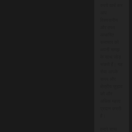
रुपये खर्च कर
आप
विश्वसनीय
और तथ्य
आधारित
समाचार को
अपनी समझ
के साथ जोड़
सकते हैं। यह
सेवा आपके
समय और
क्षेत्रीय जुड़ाव
को और
अधिक महत्व
प्रदान करती
है।
हमारे साथ