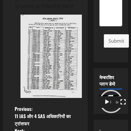
39 सहायक उप निरीक्षकों के तबादले
Submit
मेम्बरशिप
प्लान डेमो
Video
00:00
04:54
Player
P
Previous:
11 IAS और 4 SAS अधिकारियों का
o
ट्रांसफर
.
Next: