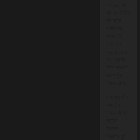
के लिए विशेष
तौर पर निर्मित
की गई है।
प्रति माह
मात्र 15
रुपये की
मामूली लागत
पर, आपको
निम्न सेवाओं
तक पहुंच
प्राप्त होगी:
राष्ट्रीय और
स्थानीय
समाचारों का
त्वरित
वितरण।
जिलों में हुई