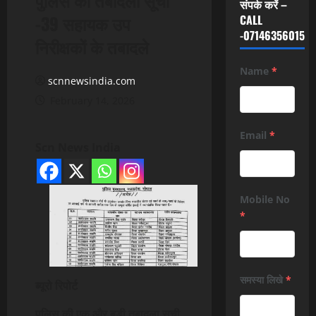
संपर्क करें –
-39 सहायक उप
CALL
-07146356015
निरीक्षकों के तबादले
Name
*
scnnewsindia.com
February 14, 2026
Email
*
Scn News India
Mobile No
*
समस्या लिखे
*
ब्यूरो रिपोर्ट
पुलिस की एक और बड़ी तबादला सूची