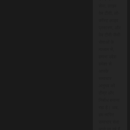
सेवा, लाइव
वेब टीवी, लो-
कॉस्ट लाइव
प्रसारण, और
वेब टीवी जैसी
सेवाओं के
माध्यम से,
हमारा उद्देश
हमेशा से
आपके
समाचार
अनुभव को
तीव्र और
निर्बाध बनाना
रहा है। अब,
हम त्वरित
समाचार सेवा
लाने जा रहे हैं