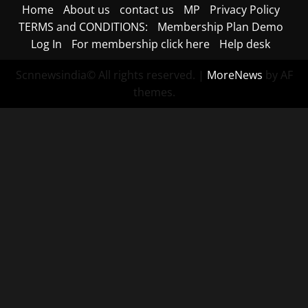
Home
About us
contact us
MP
Privacy Policy
TERMS and CONDITIONS:
Membership Plan Demo
Log In
For membership click here
Help desk
Scnnewsindia© All rights reserved.
|
MoreNews
by AF
themes.