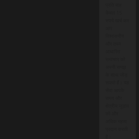
प्रति माह
केवल 15
रुपये खर्च कर
आप
विश्वसनीय
और तथ्य
आधारित
समाचार को
अपनी समझ
के साथ जोड़
सकते हैं। यह
सेवा आपके
समय और
क्षेत्रीय जुड़ाव
को और
अधिक महत्व
प्रदान करती
है।