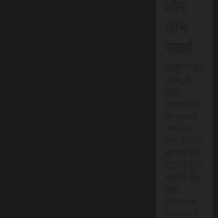
और
लाभ
उठाएं
एससीएन न्यूज
इंडिया की
त्वरित
समाचार सेवा
की शुरुआत
जल्द होने
वाली है। आप
इस सेवा का
पूरी तरह लाभ
उठाने के लिए
तुरंत
सब्सक्राइब
कर सकते हैं।