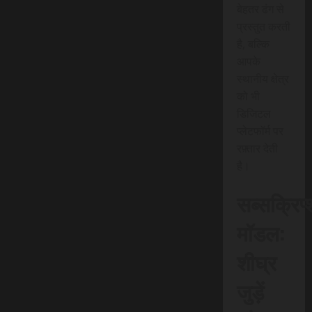
बेहतर ढंग से
प्रस्तुत करती
है, बल्कि
आपके
स्थानीय क्षेत्र
को भी
डिजिटल
प्लेटफॉर्म पर
रफ़्तार देती
है।
सब्सक्रिप
मॉडल:
शीघ्र
जुड़ें