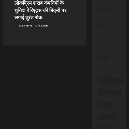
लोकप्रिय शराब कंपनियों के
INR 15
चुनिंदा वेरिएंट्स की बिक्री पर
RUPEES –
लगाई तुरंत रोक
INR 150
RUPEES
scnnewsindia.com
August 4,
2026
मासिक – 15
रूपये
वार्षिक –
150 रूपये
नवीनतम
समाचार
सेवा:
आपके
लिए,