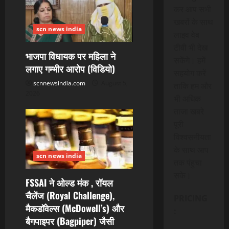
कर आप सभी
खबरों के साथ
scn news india
लाइव वेब
टीवी भी देख
भाजपा विधायक पर महिला ने
सकेंगे। हमें
लगाए गम्भीर आरोप (विडियो)
सहयोग करें
scnnewsindia.com
August 5,
ताकि हम और
2026
भी अधिक
ताजा खबरे
पूरी
विश्वसनीयता
के साथ आप
scn news india
तक पंहुचा
सके।
FSSAI ने ओल्ड मंक , रॉयल
चैलेंज (Royal Challenge),
PRICING
मैकडॉवेल्स (McDowell’s) और
:
बैगपाइपर (Bagpiper) जैसी