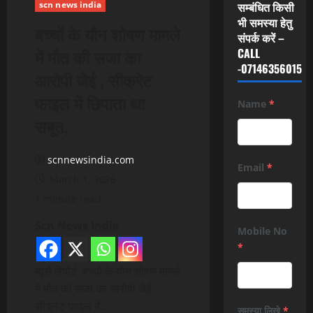
scn news india
सम्बंधित किसी
भी समस्या हेतु
बच्चों के यौन शोषण मामले
संपर्क करें –
में मौत की सजा का
CALL
-07146356015
आरोपी जेई , सीक्रेट
फाइल में छिपाता था
Name
*
सबूत,
scnnewsindia.com
Email
*
March 1, 2026
1 minute read
Scn News India
Mobile No
*
ब्यूरो रिपोर्ट बच्चों के यौन शोषण मामले
में मौत की सजा का आरोपी जेई ,
सीक्रेट फाइल में…
समस्या लिखे
*