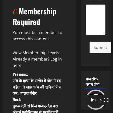
Membership
Required
You must be a member to
access this content.
Submit
View Membership Levels
Already a member?
Log in
here
P
Previous:
मेम्बरशिप
पति के हत्या के आरोप में जेल में बंद
o
प्लान डेमो
महिला ने खाई कांच की चूड़ियां पीस
कर , हालत गंभीर
s
Video
Next:
00:00
04:54
Player
t
मुख्यमंत्री से मिले मध्यप्रदेश बस
ऑनर्स एसोसिएशन के पदाधिकारी,