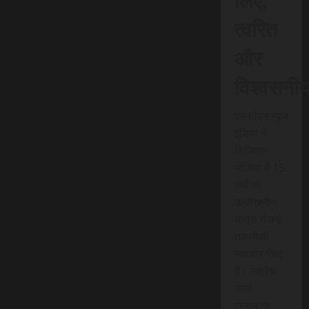
त्वरित
और
विश्वसनी
एससीएन न्यूज
इंडिया ने
डिजिटल
मीडिया में 15
वर्षों की
उल्लेखनीय
यात्रा में कई
तकनीकी
नवाचार किए
हैं। स्क्रेच
कार्ड
एसएमएस