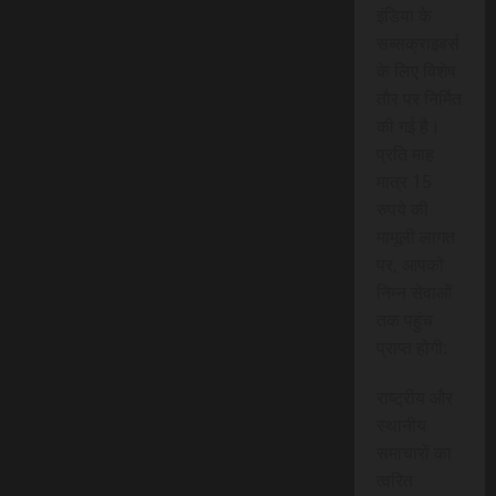
इंडिया के
सब्सक्राइबर्स
के लिए विशेष
तौर पर निर्मित
की गई है।
प्रति माह
मात्र 15
रुपये की
मामूली लागत
पर, आपको
निम्न सेवाओं
तक पहुंच
प्राप्त होगी:
राष्ट्रीय और
स्थानीय
समाचारों का
त्वरित