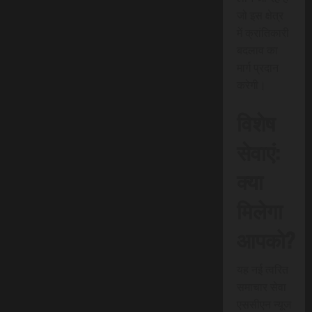
जो इस क्षेत्र
में क्रांतिकारी
बदलाव का
मार्ग प्रदान
करेगी।
विशेष
सेवाएं:
क्या
मिलेगा
आपको?
यह नई त्वरित
समाचार सेवा
एससीएन न्यूज