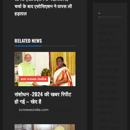
n
चर्चा के बाद एसोसिएशन ने वापस ली
.
हड़ताल
a
*कृपया ध्यान
v
दे यह पेड
i
RELATED NEWS
मेम्बरशिप
न्यूज डिजिटल
g
मीडिया चैनल
है। मेम्बरशिप
a
प्लान पर जा
t
कर सेलेक्ट
scn news india
ऑप्शन को
i
क्लिक करे
संशोधन -2024 की खबर रिपीट
और मासिक
o
हो गई – खेद है
केवल 15
scnnewsindia.com
August 5,
n
रूपये या
2026
वार्षिक 150
रूपये भुगतान