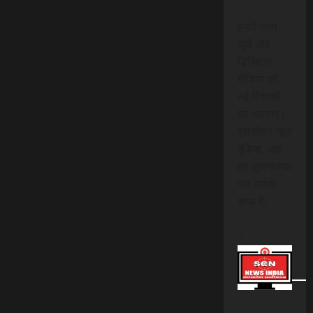
हमारे साथ
जुड़ें और
डिजिटल
मीडिया की
नई दिशाओं
को अपनाएं।
एससीएन न्यूज
इंडिया, जहां
हर सूचनात्मक
पल आपके
साथ है!
।