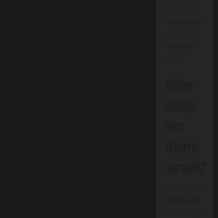
जो इस क्षेत्र
में क्रांतिकारी
बदलाव का
मार्ग प्रदान
करेगी।
विशेष
सेवाएं:
क्या
मिलेगा
आपको?
यह नई त्वरित
समाचार सेवा
एससीएन न्यूज