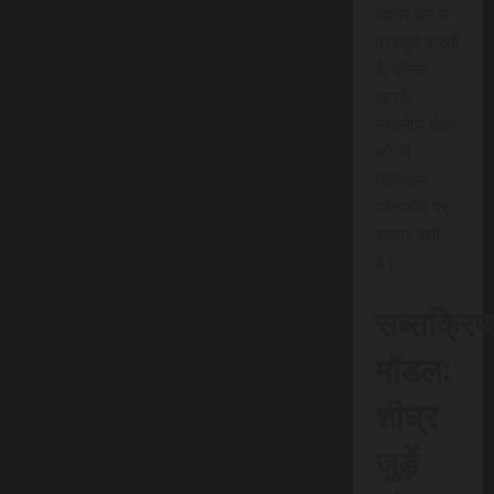
बेहतर ढंग से
प्रस्तुत करती
है, बल्कि
आपके
स्थानीय क्षेत्र
को भी
डिजिटल
प्लेटफॉर्म पर
रफ़्तार देती
है।
सब्सक्रिप
मॉडल:
शीघ्र
जुड़ें