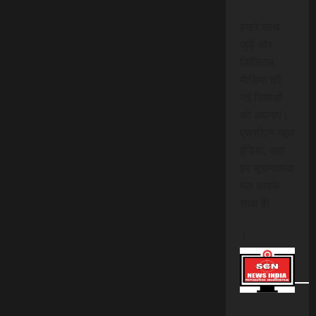
हमारे साथ
जुड़ें और
डिजिटल
मीडिया की
नई दिशाओं
को अपनाएं।
एससीएन न्यूज
इंडिया, जहां
हर सूचनात्मक
पल आपके
साथ है!
।