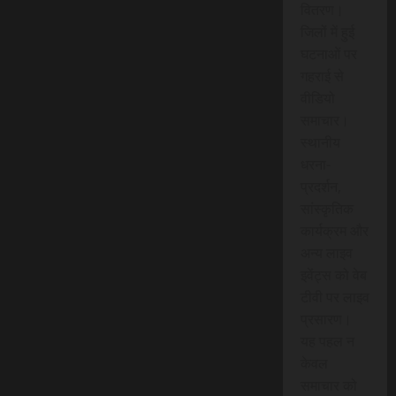
वितरण।
जिलों में हुई
घटनाओं पर
गहराई से
वीडियो
समाचार।
स्थानीय
धरना-
प्रदर्शन,
सांस्कृतिक
कार्यक्रम और
अन्य लाइव
इवेंट्स को वेब
टीवी पर लाइव
प्रसारण।
यह पहल न
केवल
समाचार को