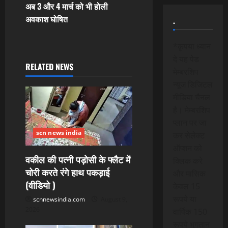
s
अब 3 और 4 मार्च को भी होली
t
अवकाश घोषित
.
n
*कृपया ध्यान
दे यह पेड
a
RELATED NEWS
मेम्बरशिप
v
न्यूज डिजिटल
मीडिया चैनल
i
है। मेम्बरशिप
प्लान पर जा
g
scn news india
कर सेलेक्ट
a
ऑप्शन को
वकील की पत्नी पड़ोसी के फ्लैट में
क्लिक करे
t
चोरी करते रंगे हाथ पकड़ाई
और मासिक
(वीडियो )
केवल 15
i
रूपये या
scnnewsindia.com
August 9,
o
2026
वार्षिक 150
रूपये भुगतान