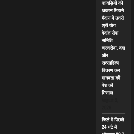
कांवड़ियों की
थकान मिटाने
मैदान में उतरी
श्री योग
वेदांत सेवा
समिति
चरणसेवा, दवा
और
सत्साहित्य
वितरण कर
मानवता की
पेश की
मिसाल
August 9,
2026
जिले में पिछले
24 घंटे में