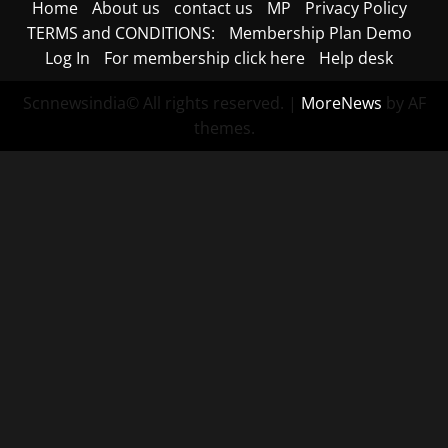
Home
About us
contact us
MP
Privacy Policy
TERMS and CONDITIONS:
Membership Plan Demo
Log In
For membership click here
Help desk
Scnnewsindia© All rights reserved.
|
MoreNews
by AF
themes.