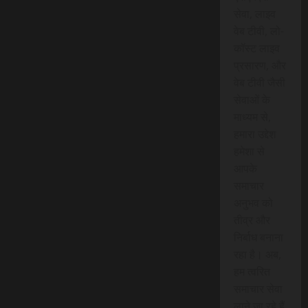
सेवा, लाइव
वेब टीवी, लो-
कॉस्ट लाइव
प्रसारण, और
वेब टीवी जैसी
सेवाओं के
माध्यम से,
हमारा उद्देश
हमेशा से
आपके
समाचार
अनुभव को
तीव्र और
निर्बाध बनाना
रहा है। अब,
हम त्वरित
समाचार सेवा
लाने जा रहे हैं