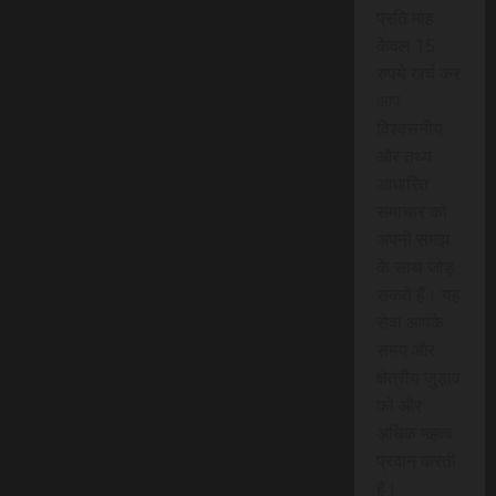
प्रति माह
केवल 15
रुपये खर्च कर
आप
विश्वसनीय
और तथ्य
आधारित
समाचार को
अपनी समझ
के साथ जोड़
सकते हैं। यह
सेवा आपके
समय और
क्षेत्रीय जुड़ाव
को और
अधिक महत्व
प्रदान करती
है।