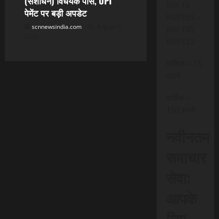
(संशोधन) विधेयक पास, UPI
INR 15
पेमेंट पर बड़ी अपडेट
RUPEES –
scnnewsindia.com
August 9,
INR 150
2026
RUPEES
मासिक – 15
रूपये
वार्षिक –
150 रूपये
नवीनतम
समाचार
सेवा:
आपके
लिए,