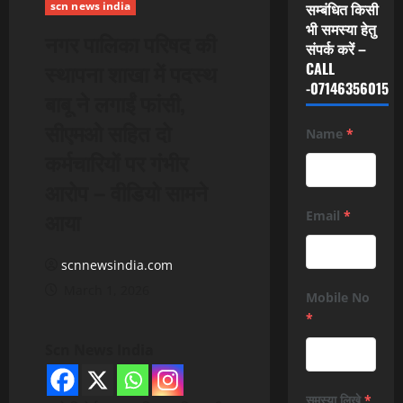
scn news india
सम्बंधित किसी
भी समस्या हेतु
नगर पालिका परिषद की
संपर्क करें –
स्थापना शाखा में पदस्थ
CALL
-07146356015
बाबू ने लगाईं फांसी,
सीएमओ सहित दो
Name
*
कर्मचारियों पर गंभीर
आरोप – वीडियो सामने
आया
Email
*
scnnewsindia.com
March 1, 2026
Mobile No
*
Scn News India
समस्या लिखे
*