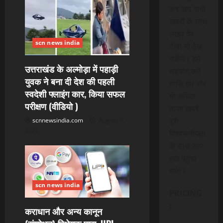
n
कर आप सभी
खबरों के साथ
लाइव वेब
scn news india
टीवी भी देख
सकेंगे। हमें
उत्तराखंड के अल्मोड़ा में पहाड़ी
सहयोग करें
युवक ने बना दी देश की पहली
ताकि हम और
स्वदेशी फ्लाइंग कार, किया सफल
भी अधिक
परीक्षण (वीडियो )
ताजा खबरे
पूरी
scnnewsindia.com
August 9,
2026
विश्वसनीयता
के साथ आप
तक पंहुचा
सके।
scn news india
PRICING
:
कराधान और अन्य कानून