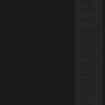
त्वरित
और
विश्वसनी
एससीएन न्यूज
इंडिया ने
डिजिटल
मीडिया में 15
वर्षों की
उल्लेखनीय
यात्रा में कई
तकनीकी
नवाचार किए
हैं। स्क्रेच
कार्ड
एसएमएस