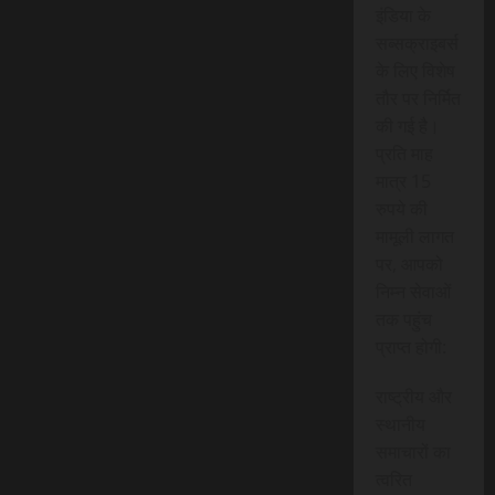
इंडिया के
सब्सक्राइबर्स
के लिए विशेष
तौर पर निर्मित
की गई है।
प्रति माह
मात्र 15
रुपये की
मामूली लागत
पर, आपको
निम्न सेवाओं
तक पहुंच
प्राप्त होगी:
राष्ट्रीय और
स्थानीय
समाचारों का
त्वरित