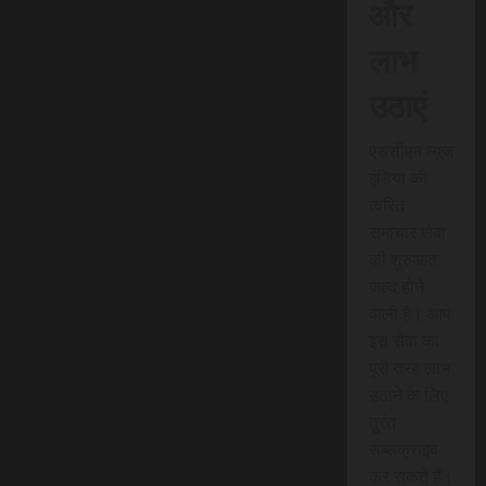
और
लाभ
उठाएं
एससीएन न्यूज
इंडिया की
त्वरित
समाचार सेवा
की शुरुआत
जल्द होने
वाली है। आप
इस सेवा का
पूरी तरह लाभ
उठाने के लिए
तुरंत
सब्सक्राइब
कर सकते हैं।