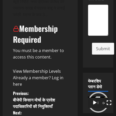
ब्यूरो रिपोर्ट नगर पालिका परिषद की
स्थापना शाखा में पदस्थ बाबू ने लगाईं
फांसी घटना के बाद 3…
Membership
Required
Submit
You must be a member to
access this content.
View Membership Levels
Already a member?
Log in
मेम्बरशिप
here
प्लान डेमो
P
Previous:
बीजेपी किसान मोर्चा के प्रदेश
Video
o
00:00
04:54
पदाधिकारियों की नियुक्तियाँ
Player
Next: