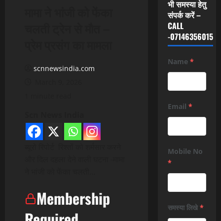
भी समस्या हेतु
मामा ने भांजी को फेंका
संपर्क करें –
चलती ट्रेन से मौत –
CALL
-07146356015
प्रेम प्रसंग का मामला
Name
*
scnnewsindia.com
March 9, 2026
1 minute read
Email
*
Scn News India
ब्यूरो रिपोर्ट रिश्तों को शर्मसार करने
Mobile No
और दिल दहला देने वाली घटना -मामा
*
ने भांजी को फेंका चलती…
Membership
समस्या लिखे
*
Required