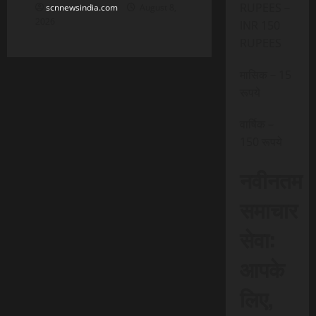
RUPEES –
scnnewsindia.com
August 8,
2026
INR 150
RUPEES
मासिक – 15
रूपये
वार्षिक –
150 रूपये
नवीनतम
समाचार
सेवा:
आपके
लिए,