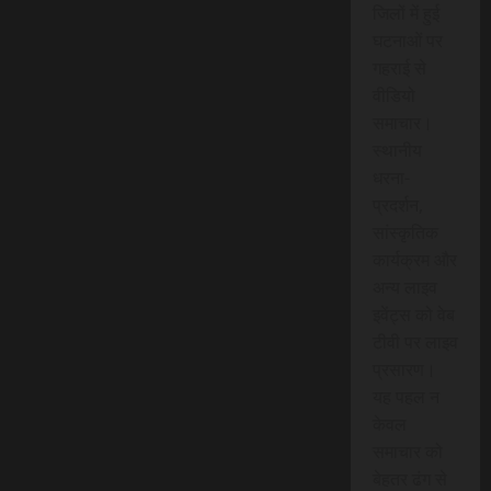
जिलों में हुई
घटनाओं पर
गहराई से
वीडियो
समाचार।
स्थानीय
धरना-
प्रदर्शन,
सांस्कृतिक
कार्यक्रम और
अन्य लाइव
इवेंट्स को वेब
टीवी पर लाइव
प्रसारण।
यह पहल न
केवल
समाचार को
बेहतर ढंग से