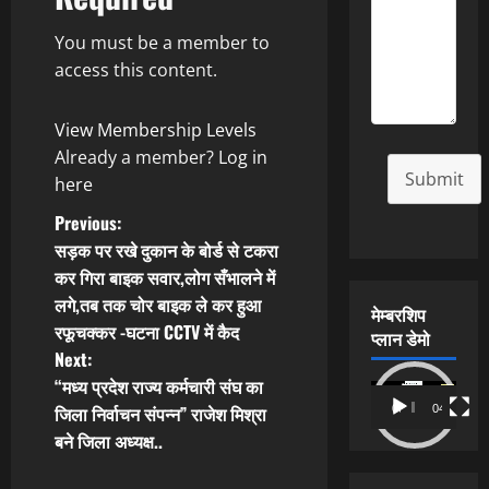
You must be a member to
access this content.
View Membership Levels
Already a member?
Log in
Submit
here
P
Previous:
सड़क पर रखे दुकान के बोर्ड से टकरा
o
कर गिरा बाइक सवार,लोग सँभालने में
लगे,तब तक चोर बाइक ले कर हुआ
s
मेम्बरशिप
रफूचक्कर -घटना CCTV में कैद
प्लान डेमो
t
Next:
“मध्य प्रदेश राज्य कर्मचारी संघ का
Video
n
जिला निर्वाचन संपन्न” राजेश मिश्रा
00:00
04:54
Player
बने जिला अध्यक्ष..
a