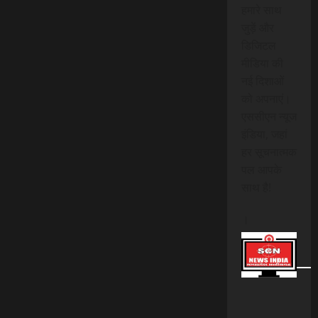
हमारे साथ
जुड़ें और
डिजिटल
मीडिया की
नई दिशाओं
को अपनाएं।
एससीएन न्यूज
इंडिया, जहां
हर सूचनात्मक
पल आपके
साथ है!
।