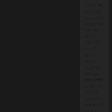
वेब टीवी, लो-
कॉस्ट लाइव
प्रसारण, और
वेब टीवी जैसी
सेवाओं के
माध्यम से,
हमारा उद्देश
हमेशा से
आपके
समाचार
अनुभव को
तीव्र और
निर्बाध बनाना
रहा है। अब,
हम त्वरित
समाचार सेवा
लाने जा रहे हैं
जो इस क्षेत्र