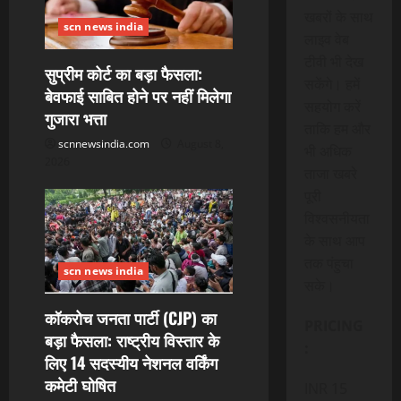
खबरों के साथ
scn news india
लाइव वेब
टीवी भी देख
सुप्रीम कोर्ट का बड़ा फैसला:
सकेंगे। हमें
बेवफाई साबित होने पर नहीं मिलेगा
सहयोग करें
गुजारा भत्ता
ताकि हम और
scnnewsindia.com
August 8,
भी अधिक
2026
ताजा खबरे
पूरी
विश्वसनीयता
के साथ आप
तक पंहुचा
scn news india
सके।
कॉकरोच जनता पार्टी (CJP) का
PRICING
बड़ा फैसला: राष्ट्रीय विस्तार के
:
लिए 14 सदस्यीय नेशनल वर्किंग
कमेटी घोषित
INR 15