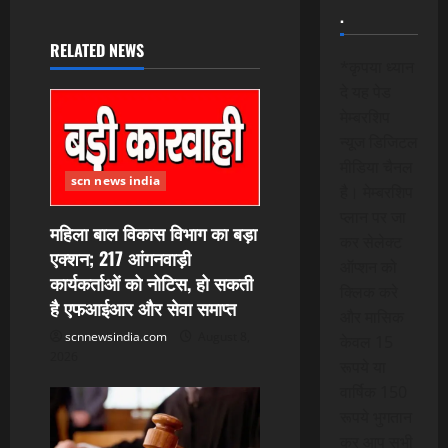
v
.
i
RELATED NEWS
*कृपया ध्यान
g
दे यह पेड
मेम्बरशिप
a
न्यूज डिजिटल
मीडिया चैनल
t
scn news india
है। मेम्बरशिप
i
प्लान पर जा
महिला बाल विकास विभाग का बड़ा
कर सेलेक्ट
एक्शन; 217 आंगनवाड़ी
o
ऑप्शन को
कार्यकर्ताओं को नोटिस, हो सकती
क्लिक करे
n
है एफआईआर और सेवा समाप्त
और मासिक
scnnewsindia.com
August 8,
केवल 15
2026
रूपये या
वार्षिक 150
रूपये भुगतान
कर आप सभी