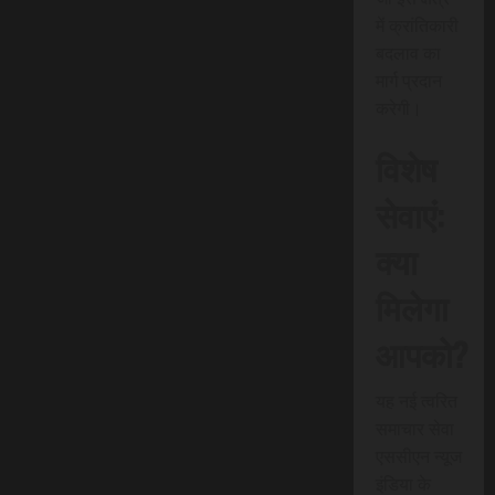
में क्रांतिकारी
बदलाव का
मार्ग प्रदान
करेगी।
विशेष
सेवाएं:
क्या
मिलेगा
आपको?
यह नई त्वरित
समाचार सेवा
एससीएन न्यूज
इंडिया के