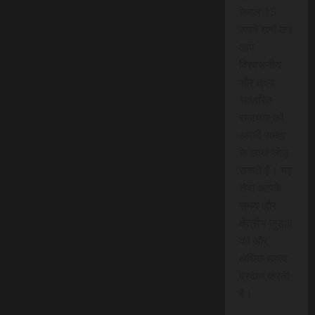
केवल 15
रुपये खर्च कर
आप
विश्वसनीय
और तथ्य
आधारित
समाचार को
अपनी समझ
के साथ जोड़
सकते हैं। यह
सेवा आपके
समय और
क्षेत्रीय जुड़ाव
को और
अधिक महत्व
प्रदान करती
है।