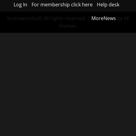
Log In
For membership click here
Help desk
Scnnewsindia© All rights reserved.
|
MoreNews
by AF
themes.