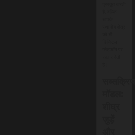
प्रस्तुत करती
है, बल्कि
आपके
स्थानीय क्षेत्र
को भी
डिजिटल
प्लेटफॉर्म पर
रफ़्तार देती
है।
सब्सक्रिप
मॉडल:
शीघ्र
जुड़ें
और