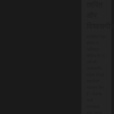
त्वरित
और
विश्वसनी
एससीएन न्यूज
इंडिया ने
डिजिटल
मीडिया में 15
वर्षों की
उल्लेखनीय
यात्रा में कई
तकनीकी
नवाचार किए
हैं। स्क्रेच
कार्ड
एसएमएस
सेवा, लाइव