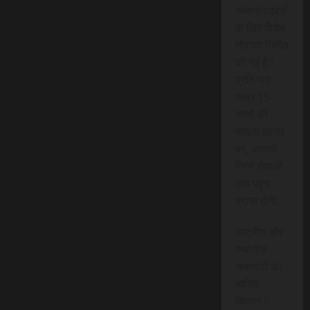
सब्सक्राइबर्स
के लिए विशेष
तौर पर निर्मित
की गई है।
प्रति माह
मात्र 15
रुपये की
मामूली लागत
पर, आपको
निम्न सेवाओं
तक पहुंच
प्राप्त होगी:
राष्ट्रीय और
स्थानीय
समाचारों का
त्वरित
वितरण।