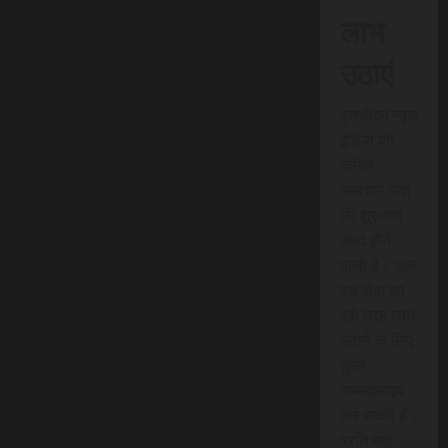
लाभ
उठाएं
एससीएन न्यूज
इंडिया की
त्वरित
समाचार सेवा
की शुरुआत
जल्द होने
वाली है। आप
इस सेवा का
पूरी तरह लाभ
उठाने के लिए
तुरंत
सब्सक्राइब
कर सकते हैं।
प्रति माह