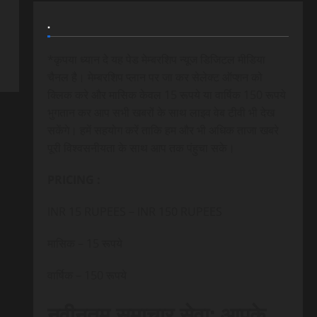
.
*कृपया ध्यान दे यह पेड मेम्बरशिप न्यूज डिजिटल मीडिया
चैनल है। मेम्बरशिप प्लान पर जा कर सेलेक्ट ऑप्शन को
क्लिक करे और मासिक केवल 15 रूपये या वार्षिक 150 रूपये
भुगतान कर आप सभी खबरों के साथ लाइव वेब टीवी भी देख
सकेंगे। हमें सहयोग करें ताकि हम और भी अधिक ताजा खबरे
पूरी विश्वसनीयता के साथ आप तक पंहुचा सके।
PRICING :
INR 15 RUPEES – INR 150 RUPEES
मासिक – 15 रूपये
वार्षिक – 150 रूपये
नवीनतम समाचार सेवा: आपके