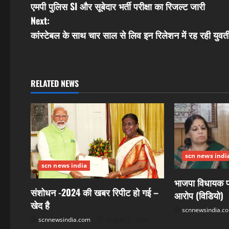
एमपी पुलिस SI और सूबेदार भर्ती परीक्षा का रिजल्ट जारी
o
Next:
s
कांस्टेबल के साथ चार साल से लिव इन रिलेशन में रह रही युवत
t
n
RELATED NEWS
a
v
i
scn news indi
g
scn news india
भाजपा विधायक पर
a
संशोधन -2024 की खबर रिपीट हो गई –
आरोप (विडियो)
t
खेद है
scnnewsindia.c
scnnewsindia.com
August 5, 2026