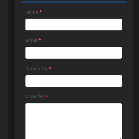
Name
*
Email
*
Mobile No
*
समस्या लिखे
*