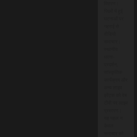
वितरण।
जिलों में हुई
घटनाओं पर
गहराई से
वीडियो
समाचार।
स्थानीय
धरना-
प्रदर्शन,
सांस्कृतिक
कार्यक्रम और
अन्य लाइव
इवेंट्स को वेब
टीवी पर लाइव
प्रसारण।
यह पहल न
केवल
समाचार को