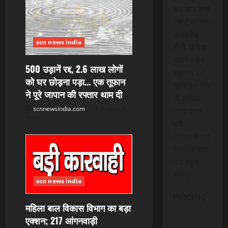
कर आप सभी
खबरों के साथ
लाइव वेब
scn news india
टीवी भी देख
सकेंगे। हमें
500 उड़ानें रद्द, 2.6 लाख लोगों
सहयोग करें
को घर छोड़ना पड़ा… एक तूफान
ताकि हम और
ने पूरे जापान की रफ्तार थाम दी
भी अधिक
scnnewsindia.com
August 9,
ताजा खबरे
2026
पूरी
विश्वसनीयता
के साथ आप
तक पंहुचा
सके।
scn news india
PRICING
महिला बाल विकास विभाग का बड़ा
:
एक्शन; 217 आंगनवाड़ी