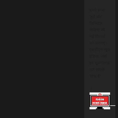
हमारे साथ
जुड़ें और
डिजिटल
मीडिया की
नई दिशाओं
को अपनाएं।
एससीएन न्यूज
इंडिया, जहां
हर सूचनात्मक
पल आपके
साथ है!
।