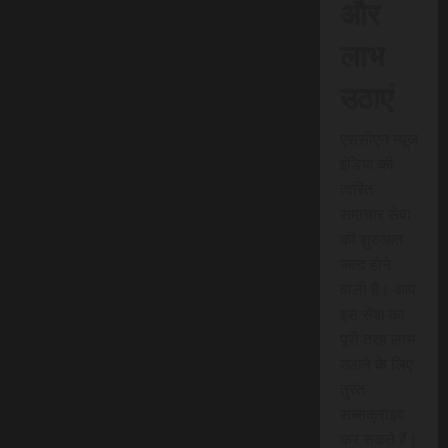
और
लाभ
उठाएं
एससीएन न्यूज
इंडिया की
त्वरित
समाचार सेवा
की शुरुआत
जल्द होने
वाली है। आप
इस सेवा का
पूरी तरह लाभ
उठाने के लिए
तुरंत
सब्सक्राइब
कर सकते हैं।