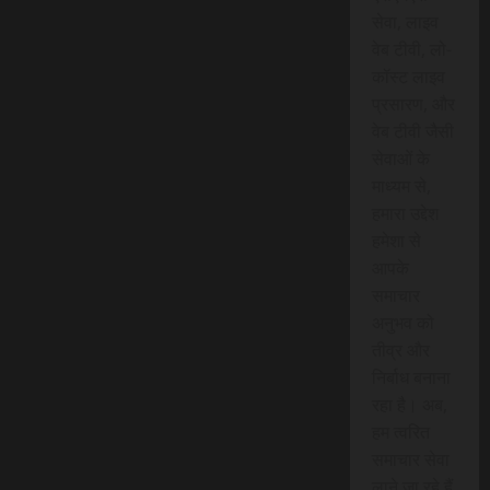
सेवा, लाइव
वेब टीवी, लो-
कॉस्ट लाइव
प्रसारण, और
वेब टीवी जैसी
सेवाओं के
माध्यम से,
हमारा उद्देश
हमेशा से
आपके
समाचार
अनुभव को
तीव्र और
निर्बाध बनाना
रहा है। अब,
हम त्वरित
समाचार सेवा
लाने जा रहे हैं