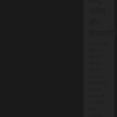
त्वरित
और
विश्वसनी
एससीएन न्यूज
इंडिया ने
डिजिटल
मीडिया में 15
वर्षों की
उल्लेखनीय
यात्रा में कई
तकनीकी
नवाचार किए
हैं। स्क्रेच
कार्ड
एसएमएस