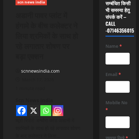
scn news india
सम्बंधित किसी
भी समस्या हेतु
अडानी पावर प्लांट में
संपर्क करें –
हंगामे के बीच कलेक्टर ने
CALL
-07146356015
लिया श्रमिकों के साथ हो
रहे लगातार शोषण पर
Name
*
बड़ा एक्शन
scnnewsindia.com
Email
*
March 17, 2026
1 minute read
Scn News India
Mobile No
*
ब्यूरो रिपोर्ट बन्धौरा कांड अडानी में
श्रमिकों के साथ हो रहे लगातार शोषण
के बाद कलेक्टर ने लिया…
समस्या लिखे
*