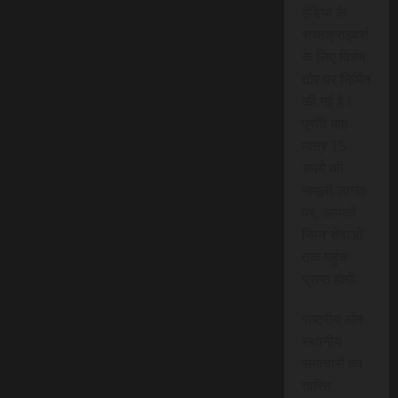
इंडिया के
सब्सक्राइबर्स
के लिए विशेष
तौर पर निर्मित
की गई है।
प्रति माह
मात्र 15
रुपये की
मामूली लागत
पर, आपको
निम्न सेवाओं
तक पहुंच
प्राप्त होगी:
राष्ट्रीय और
स्थानीय
समाचारों का
त्वरित