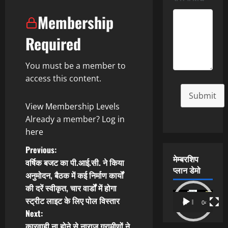
Membership
Required
You must be a member to
access this content.
Submit
View Membership Levels
Already a member?
Log in
here
P
Previous:
मेम्बरशिप
वर्षिक बजट का पी.आई.सी. ने किया
o
प्लान डेमो
अनुमोदन, बैठक में कई निर्माण कार्यों
की दरें स्वीकृत, चार वार्डों में होगा
s
Video
स्ट्रीट लाइट के लिए पोल विस्तार
00:00
04:54
Player
t
Next:
कारवाही ना होने से नाराज ग्रामीणों ने