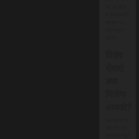
जो इस क्षेत्र
में क्रांतिकारी
बदलाव का
मार्ग प्रदान
करेगी।
विशेष
सेवाएं:
क्या
मिलेगा
आपको?
यह नई त्वरित
समाचार सेवा
एससीएन न्यूज