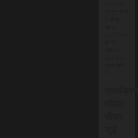
बेहतर ढंग से
प्रस्तुत करती
है, बल्कि
आपके
स्थानीय क्षेत्र
को भी
डिजिटल
प्लेटफॉर्म पर
रफ़्तार देती
है।
सब्सक्रिप
मॉडल:
शीघ्र
जुड़ें