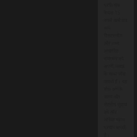
प्रति माह
केवल 15
रुपये खर्च कर
आप
विश्वसनीय
और तथ्य
आधारित
समाचार को
अपनी समझ
के साथ जोड़
सकते हैं। यह
सेवा आपके
समय और
क्षेत्रीय जुड़ाव
को और
अधिक महत्व
प्रदान करती
है।