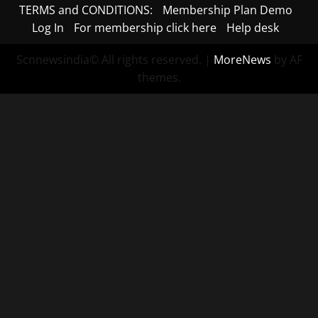
TERMS and CONDITIONS:
Membership Plan Demo
Log In
For membership click here
Help desk
Scnnewsindia© All rights reserved.
|
MoreNews
by AF
themes.