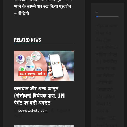
n
थाने के सामने शव रख किया प्रदर्शन
.
– वीडियो
a
*कृपया ध्यान
v
दे यह पेड
i
RELATED NEWS
मेम्बरशिप
न्यूज डिजिटल
g
मीडिया चैनल
है। मेम्बरशिप
a
प्लान पर जा
scn news india
t
कर सेलेक्ट
ऑप्शन को
i
कराधान और अन्य कानून
क्लिक करे
(संशोधन) विधेयक पास, UPI
और मासिक
o
पेमेंट पर बड़ी अपडेट
केवल 15
n
रूपये या
scnnewsindia.com
August 9,
2026
वार्षिक 150
रूपये भुगतान