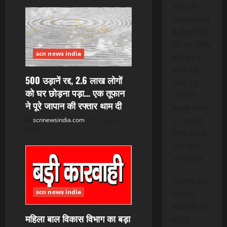
इंडिया के
सब्सक्राइबर्स
के लिए विशेष
तौर पर निर्मित
scn news india
की गई है।
प्रति माह
500 उड़ानें रद्द, 2.6 लाख लोगों
मात्र 15
को घर छोड़ना पड़ा… एक तूफान
रुपये की
ने पूरे जापान की रफ्तार थाम दी
मामूली लागत
पर, आपको
scnnewsindia.com
August 9,
2026
निम्न सेवाओं
तक पहुंच
प्राप्त होगी:
राष्ट्रीय और
scn news india
स्थानीय
समाचारों का
महिला बाल विकास विभाग का बड़ा
त्वरित