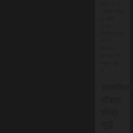
बेहतर ढंग से
प्रस्तुत करती
है, बल्कि
आपके
स्थानीय क्षेत्र
को भी
डिजिटल
प्लेटफॉर्म पर
रफ़्तार देती
है।
सब्सक्रिप
मॉडल:
शीघ्र
जुड़ें