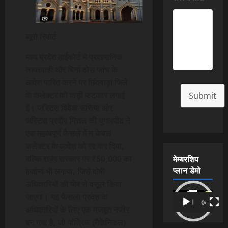
ब्यूरो रिपोर्ट
मध्य प्रदेश हाईकोर्ट ने प्रशासनिक
लापरवाही और बिना ठोस जांच के
आदेश पारित करने पर छिंदवाड़ा जिले
के कलेक्टर को कड़ी फटकार लगाई
Submit
है। जस्टिस विवेक रूसिया और
जस्टिस प्रदीप मित्तल की युगलपीठ ने
एक महत्वपूर्ण फैसले में न केवल
कलेक्टर के आदेश को रद्द कर दिया,
मेम्बरशिप
बल्कि राज्य सरकार पर ₹50,000 का
प्लान डेमो
हर्जाना भी लगाया, जिसे दोषी
अधिकारियों की जेब से वसूल किया
Video
जाएगा। यह फैसला प्रदेश के
00:00
04:54
Player
अधिकारियों के लिए एक मजबूत नजीर
बन गया है, जो यांत्रिक (मैकेनिकल)