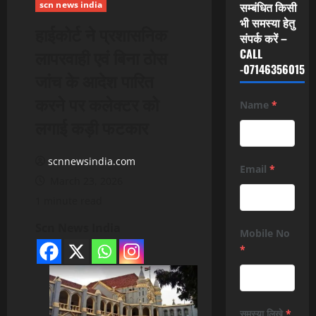
scn news india
सम्बंधित किसी
भी समस्या हेतु
हाईकोर्ट ने प्रशासनिक
संपर्क करें –
लापरवाही एवं बिना ठोस
CALL
-07146356015
जांच के आदेश पारित
करने पर कलेक्टर को
Name
*
लगाई कड़ी फटकार
scnnewsindia.com
Email
*
March 23, 2026
1 minute read
Scn News India
Mobile No
*
समस्या लिखे
*