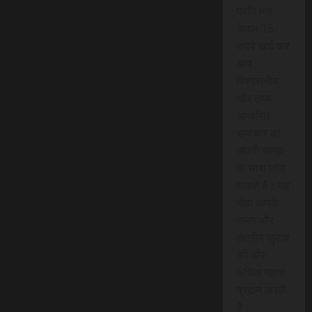
प्रति माह
केवल 15
रुपये खर्च कर
आप
विश्वसनीय
और तथ्य
आधारित
समाचार को
अपनी समझ
के साथ जोड़
सकते हैं। यह
सेवा आपके
समय और
क्षेत्रीय जुड़ाव
को और
अधिक महत्व
प्रदान करती
है।