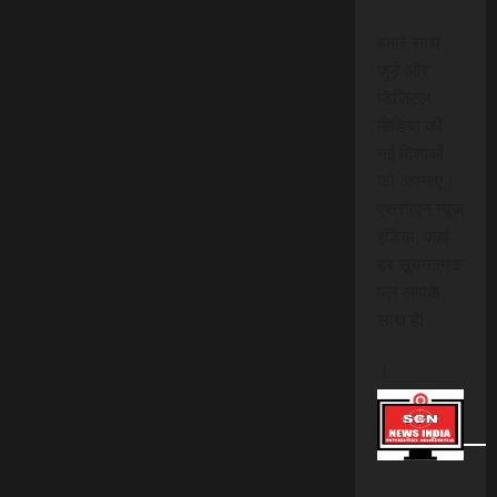
हमारे साथ
जुड़ें और
डिजिटल
मीडिया की
नई दिशाओं
को अपनाएं।
एससीएन न्यूज
इंडिया, जहां
हर सूचनात्मक
पल आपके
साथ है!
।