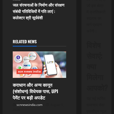
t
जल संरचनाओं के निर्माण और संरक्षण
जो इस क्षेत्र
संबंधी गतिविधियों में गति लाएं :
में क्रांतिकारी
n
कलेक्टर श्री सूर्यवंशी
बदलाव का
मार्ग प्रदान
a
करेगी।
v
RELATED NEWS
विशेष
i
सेवाएं:
g
क्या
a
scn news india
मिलेगा
t
कराधान और अन्य कानून
आपको?
i
(संशोधन) विधेयक पास, UPI
पेमेंट पर बड़ी अपडेट
यह नई त्वरित
o
समाचार सेवा
scnnewsindia.com
August 9,
2026
n
एससीएन न्यूज