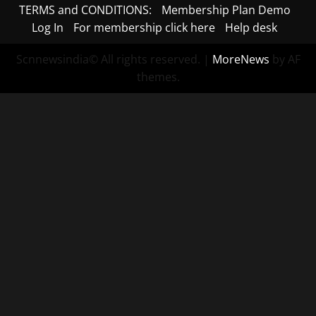
TERMS and CONDITIONS:
Membership Plan Demo
Log In
For membership click here
Help desk
Scnnewsindia© All rights reserved.
|
MoreNews
by AF
themes.