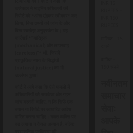
टिप्पणियां कीं। कोर्ट ने कहा कि
INR 15
कलेक्टर ने माइनिंग अधिकारी की
RUPEES –
रिपोर्ट को *आंख मूंदकर स्वीकार* कर
INR 150
लिया, बिना तथ्यों की जांच के और
RUPEES
बिना स्वतंत्र अनुप्रयोग के। यह
कार्रवाई *”यांत्रिक
मासिक – 15
(mechanical) और लापरवाह
रूपये
(careless)”* थी, जिसमें
वार्षिक –
प्राकृतिक न्याय के सिद्धांतों
150 रूपये
(natural justice) का भी
उल्लंघन हुआ।
नवीनतम
कोर्ट ने आगे कहा कि ऐसे मामलों में
समाचार
अधिकारियों को सतर्कता और गहन
जांच बरतनी चाहिए, न कि सिर्फ एक
सेवा:
बयान या रिपोर्ट पर आधारित आदेश
पारित करना चाहिए। गलत व्यक्ति पर
आपके
दंड लगाना न केवल अन्याय है, बल्कि
लिए,
प्रशासनिक प्रक्रिया की