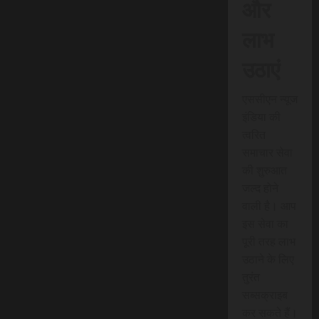
और
लाभ
उठाएं
एससीएन न्यूज
इंडिया की
त्वरित
समाचार सेवा
की शुरुआत
जल्द होने
वाली है। आप
इस सेवा का
पूरी तरह लाभ
उठाने के लिए
तुरंत
सब्सक्राइब
कर सकते हैं।