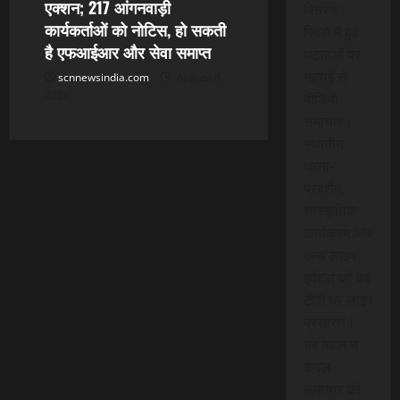
एक्शन; 217 आंगनवाड़ी
वितरण।
कार्यकर्ताओं को नोटिस, हो सकती
जिलों में हुई
है एफआईआर और सेवा समाप्त
घटनाओं पर
गहराई से
scnnewsindia.com
August 8,
2026
वीडियो
समाचार।
स्थानीय
धरना-
प्रदर्शन,
सांस्कृतिक
कार्यक्रम और
अन्य लाइव
इवेंट्स को वेब
टीवी पर लाइव
प्रसारण।
यह पहल न
केवल
समाचार को