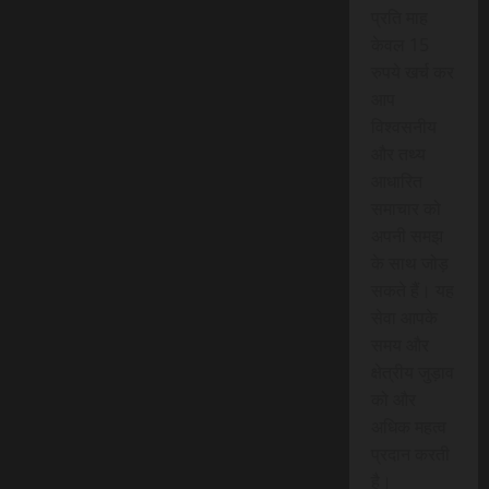
प्रति माह
केवल 15
रुपये खर्च कर
आप
विश्वसनीय
और तथ्य
आधारित
समाचार को
अपनी समझ
के साथ जोड़
सकते हैं। यह
सेवा आपके
समय और
क्षेत्रीय जुड़ाव
को और
अधिक महत्व
प्रदान करती
है।