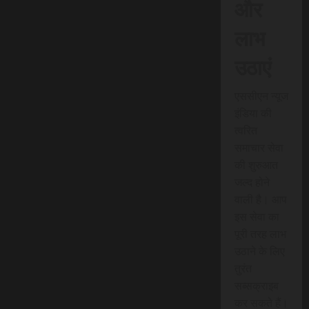
और
लाभ
उठाएं
एससीएन न्यूज
इंडिया की
त्वरित
समाचार सेवा
की शुरुआत
जल्द होने
वाली है। आप
इस सेवा का
पूरी तरह लाभ
उठाने के लिए
तुरंत
सब्सक्राइब
कर सकते हैं।