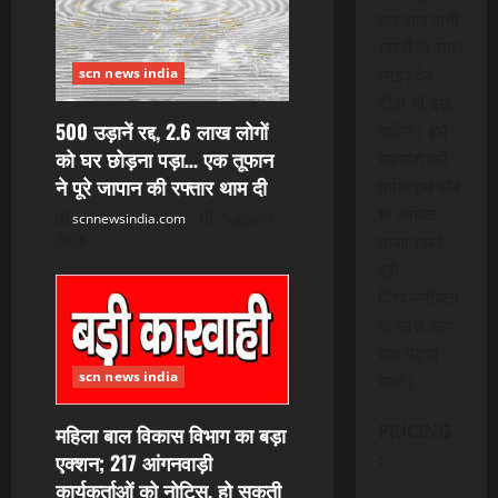
कर आप सभी
खबरों के साथ
लाइव वेब
scn news india
टीवी भी देख
500 उड़ानें रद्द, 2.6 लाख लोगों
सकेंगे। हमें
को घर छोड़ना पड़ा… एक तूफान
सहयोग करें
ने पूरे जापान की रफ्तार थाम दी
ताकि हम और
भी अधिक
scnnewsindia.com
August 9,
ताजा खबरे
2026
पूरी
विश्वसनीयता
के साथ आप
तक पंहुचा
scn news india
सके।
PRICING
महिला बाल विकास विभाग का बड़ा
:
एक्शन; 217 आंगनवाड़ी
कार्यकर्ताओं को नोटिस, हो सकती