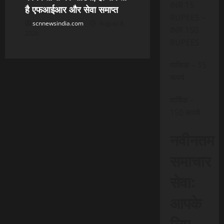
INR 15
है एफआईआर और सेवा समाप्त
RUPEES –
scnnewsindia.com
August 8,
INR 150
2026
RUPEES
मासिक – 15
रूपये
वार्षिक –
150 रूपये
नवीनतम
समाचार
सेवा:
आपके
लिए,