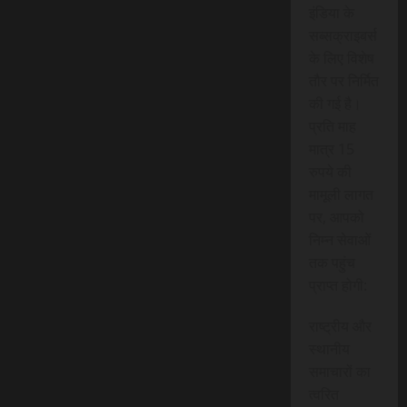
इंडिया के
सब्सक्राइबर्स
के लिए विशेष
तौर पर निर्मित
की गई है।
प्रति माह
मात्र 15
रुपये की
मामूली लागत
पर, आपको
निम्न सेवाओं
तक पहुंच
प्राप्त होगी:
राष्ट्रीय और
स्थानीय
समाचारों का
त्वरित