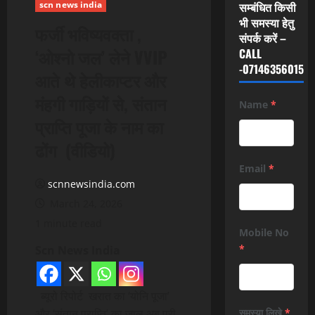
scn news india
सम्बंधित किसी
भी समस्या हेतु
फर्जी भविष्यवक्ता ,
संपर्क करें –
‘ओश्नो जल’ लेने VVIP
CALL
-07146356015
आते थे हेलीकाप्टर और
मंहगी गाड़ियों से, संतान
Name
*
प्राप्ति पूजा के नाम का
ढोंग (वीडियो)
Email
*
scnnewsindia.com
March 24, 2026
1 minute read
Mobile No
*
Scn News India
ब्यूरो रिपोर्ट खरात का ‘योनि पूजा’
और ‘संतान प्राप्ति’ का जाल अब पूरी
समस्या लिखे
*