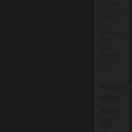
बेहतर ढंग से
प्रस्तुत करती
है, बल्कि
आपके
स्थानीय क्षेत्र
को भी
डिजिटल
प्लेटफॉर्म पर
रफ़्तार देती
है।
सब्सक्रिप
मॉडल:
शीघ्र
जुड़ें