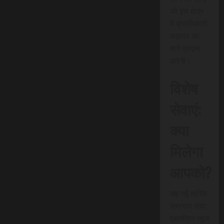
जो इस क्षेत्र
में क्रांतिकारी
बदलाव का
मार्ग प्रदान
करेगी।
विशेष
सेवाएं:
क्या
मिलेगा
आपको?
यह नई त्वरित
समाचार सेवा
एससीएन न्यूज