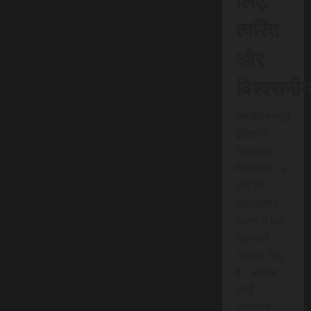
त्वरित
और
विश्वसनी
एससीएन न्यूज
इंडिया ने
डिजिटल
मीडिया में 15
वर्षों की
उल्लेखनीय
यात्रा में कई
तकनीकी
नवाचार किए
हैं। स्क्रेच
कार्ड
एसएमएस