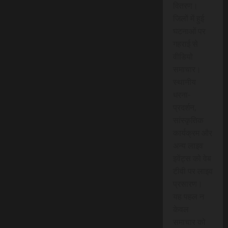
वितरण।
जिलों में हुई
घटनाओं पर
गहराई से
वीडियो
समाचार।
स्थानीय
धरना-
प्रदर्शन,
सांस्कृतिक
कार्यक्रम और
अन्य लाइव
इवेंट्स को वेब
टीवी पर लाइव
प्रसारण।
यह पहल न
केवल
समाचार को