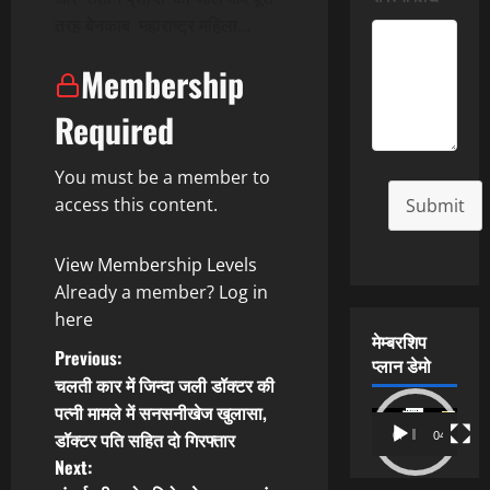
तरह बेनकाब महाराष्ट्र महिला…
Membership
Required
You must be a member to
access this content.
Submit
View Membership Levels
Already a member?
Log in
here
मेम्बरशिप
P
Previous:
प्लान डेमो
चलती कार में जिन्दा जली डॉक्टर की
o
पत्नी मामले में सनसनीखेज खुलासा,
Video
डॉक्टर पति सहित दो गिरफ्तार
00:00
04:54
s
Player
Next: