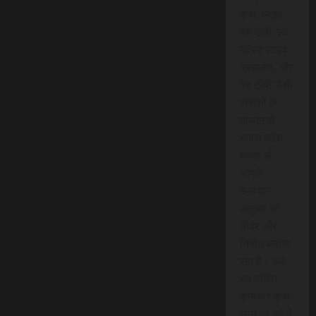
सेवा, लाइव
वेब टीवी, लो-
कॉस्ट लाइव
प्रसारण, और
वेब टीवी जैसी
सेवाओं के
माध्यम से,
हमारा उद्देश
हमेशा से
आपके
समाचार
अनुभव को
तीव्र और
निर्बाध बनाना
रहा है। अब,
हम त्वरित
समाचार सेवा
लाने जा रहे हैं