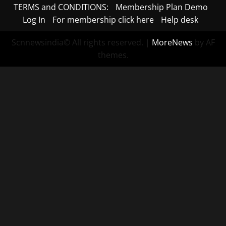
TERMS and CONDITIONS:
Membership Plan Demo
Log In
For membership click here
Help desk
Scnnewsindia© All rights reserved.
|
MoreNews
by AF
themes.