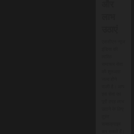
और
लाभ
उठाएं
एससीएन न्यूज
इंडिया की
त्वरित
समाचार सेवा
की शुरुआत
जल्द होने
वाली है। आप
इस सेवा का
पूरी तरह लाभ
उठाने के लिए
तुरंत
सब्सक्राइब
कर सकते हैं।