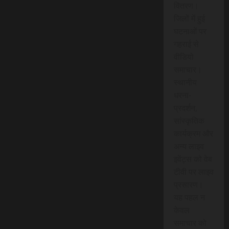
वितरण।
जिलों में हुई
घटनाओं पर
गहराई से
वीडियो
समाचार।
स्थानीय
धरना-
प्रदर्शन,
सांस्कृतिक
कार्यक्रम और
अन्य लाइव
इवेंट्स को वेब
टीवी पर लाइव
प्रसारण।
यह पहल न
केवल
समाचार को