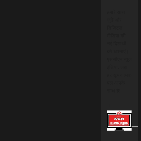
हमारे साथ
जुड़ें और
डिजिटल
मीडिया की
नई दिशाओं
को अपनाएं।
एससीएन न्यूज
इंडिया, जहां
हर सूचनात्मक
पल आपके
साथ है!
।