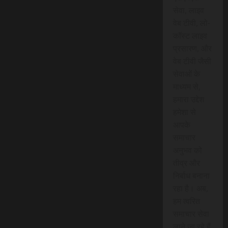
सेवा, लाइव
वेब टीवी, लो-
कॉस्ट लाइव
प्रसारण, और
वेब टीवी जैसी
सेवाओं के
माध्यम से,
हमारा उद्देश
हमेशा से
आपके
समाचार
अनुभव को
तीव्र और
निर्बाध बनाना
रहा है। अब,
हम त्वरित
समाचार सेवा
लाने जा रहे हैं