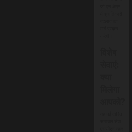
जो इस क्षेत्र
में क्रांतिकारी
बदलाव का
मार्ग प्रदान
करेगी।
विशेष
सेवाएं:
क्या
मिलेगा
आपको?
यह नई त्वरित
समाचार सेवा
एससीएन न्यूज