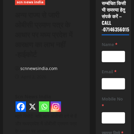
scn news india
सम्बंधित किसी
भी समस्या हेतु
अन्य राज्य से जारी
संपर्क करें –
ओबीसी प्रमाण पत्र के
CALL
-07146356015
आधार पर मध्य प्रदेश में
आरक्षण का लाभ नहीं
Name
*
-हाईकोर्ट
scnnewsindia.com
Email
*
April 2, 2026
Scn News India
Mobile No
*
ब्यूरो रिपोर्ट यदि आप ओबीसी वर्ग से है
और मध्यप्रदेश में ओबीसी प्रमाण पत्र
के आधार पर आरक्षण…
समस्या लिखे
*