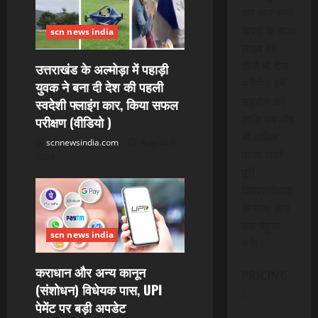
कर आप सभी
खबरों के साथ
scn news india
लाइव वेब
टीवी भी देख
उत्तराखंड के अल्मोड़ा में पहाड़ी
सकेंगे। हमें
युवक ने बना दी देश की पहली
सहयोग करें
स्वदेशी फ्लाइंग कार, किया सफल
ताकि हम और
परीक्षण (वीडियो )
भी अधिक
scnnewsindia.com
August 9,
ताजा खबरे
2026
पूरी
विश्वसनीयता
के साथ आप
तक पंहुचा
scn news india
सके।
कराधान और अन्य कानून
PRICING
(संशोधन) विधेयक पास, UPI
:
पेमेंट पर बड़ी अपडेट