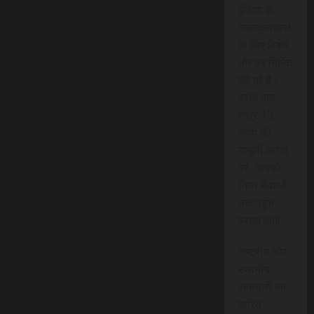
इंडिया के
सब्सक्राइबर्स
के लिए विशेष
तौर पर निर्मित
की गई है।
प्रति माह
मात्र 15
रुपये की
मामूली लागत
पर, आपको
निम्न सेवाओं
तक पहुंच
प्राप्त होगी:
राष्ट्रीय और
स्थानीय
समाचारों का
त्वरित