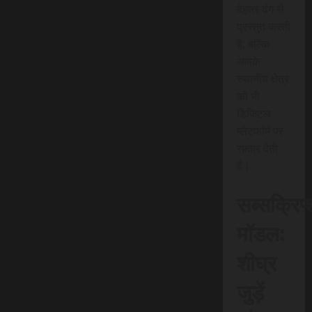
बेहतर ढंग से
प्रस्तुत करती
है, बल्कि
आपके
स्थानीय क्षेत्र
को भी
डिजिटल
प्लेटफॉर्म पर
रफ़्तार देती
है।
सब्सक्रिप
मॉडल:
शीघ्र
जुड़ें