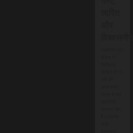
त्वरित
और
विश्वसनी
एससीएन न्यूज
इंडिया ने
डिजिटल
मीडिया में 15
वर्षों की
उल्लेखनीय
यात्रा में कई
तकनीकी
नवाचार किए
हैं। स्क्रेच
कार्ड
एसएमएस