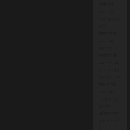
प्रति माह
केवल 15
रुपये खर्च कर
आप
विश्वसनीय
और तथ्य
आधारित
समाचार को
अपनी समझ
के साथ जोड़
सकते हैं। यह
सेवा आपके
समय और
क्षेत्रीय जुड़ाव
को और
अधिक महत्व
प्रदान करती
है।