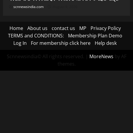
scnnewsindia.com
August 9, 2026
Home
About us
contact us
MP
Privacy Policy
TERMS and CONDITIONS:
Membership Plan Demo
Log In
For membership click here
Help desk
Scnnewsindia© All rights reserved.
|
MoreNews
by AF
themes.