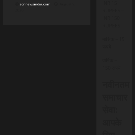
INR 15
scnnewsindia.com
August 9,
RUPEES –
2026
INR 150
RUPEES
मासिक – 15
रूपये
वार्षिक –
150 रूपये
नवीनतम
समाचार
सेवा:
आपके
लिए,