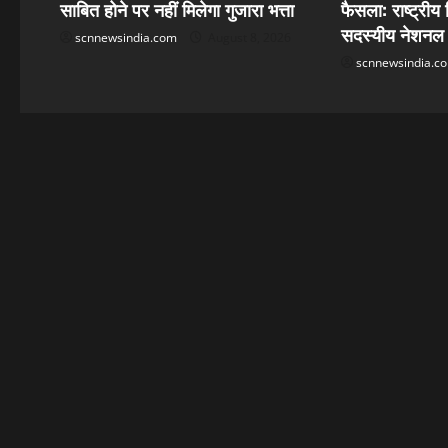
साबित होने पर नहीं मिलेगा गुजारा भत्ता
फैसला: राष्ट्रीय
t
सदस्यीय नेशनल व
scnnewsindia.com
August 8, 2026
i
scnnewsindia.c
o
n