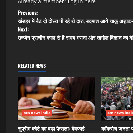
Already a member?
Log in here
P
Previous:
खंडहर में बैठ दो दोस्त पी रहे थे दारु, बदमाश आये चाकू अड़ाक
o
Next:
s
उज्जैन प्राचीन काल से है समय गणना और खगोल विज्ञान का वैश्वि
t
n
RELATED NEWS
a
v
i
g
scn news india
scn news indi
a
सुप्रीम कोर्ट का बड़ा फैसला: बेवफाई
कॉकरोच जनता पार