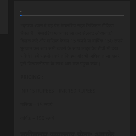
.
*कृपया ध्यान दे यह पेड मेम्बरशिप न्यूज डिजिटल मीडिया
चैनल है। मेम्बरशिप प्लान पर जा कर सेलेक्ट ऑप्शन को
क्लिक करे और मासिक केवल 15 रूपये या वार्षिक 150 रूपये
भुगतान कर आप सभी खबरों के साथ लाइव वेब टीवी भी देख
सकेंगे। हमें सहयोग करें ताकि हम और भी अधिक ताजा खबरे
पूरी विश्वसनीयता के साथ आप तक पंहुचा सके।
PRICING :
INR 15 RUPEES – INR 150 RUPEES
मासिक – 15 रूपये
वार्षिक – 150 रूपये
नवीनतम समाचार सेवा: आपके