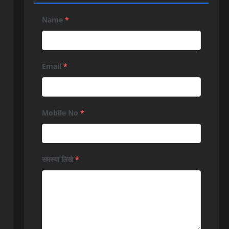
Name
*
Email
*
Mobile No
*
समस्या लिखे
*