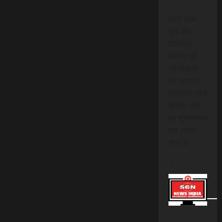
हमारे साथ
जुड़ें और
डिजिटल
मीडिया की
नई दिशाओं
को अपनाएं।
एससीएन न्यूज
इंडिया, जहां
हर सूचनात्मक
पल आपके
साथ है!
।