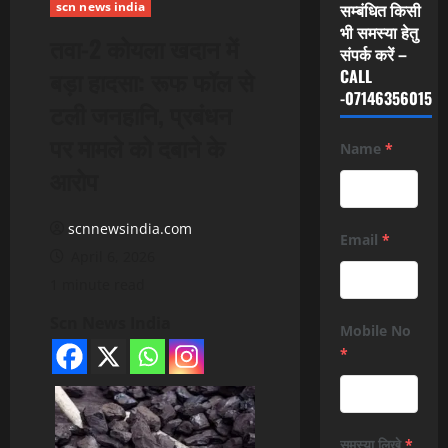
scn news india
सम्बंधित किसी
भी समस्या हेतु
तवा-2 कोयला खदान में
संपर्क करें –
बड़ा हादसा: रूफ फॉल से
CALL
-07146356015
टली जनहानि, प्रबंधन
पर मामले को दबाने के
Name
*
आरोप
scnnewsindia.com
Email
*
April 6, 2026
1 minute read
Scn News India
Mobile No
*
समस्या लिखे
*