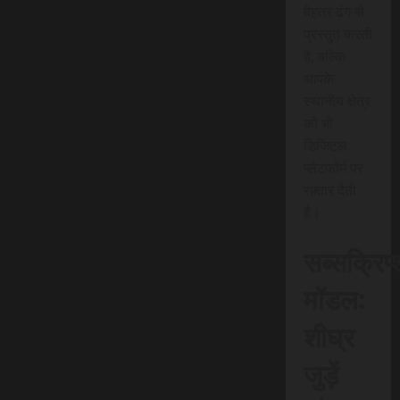
बेहतर ढंग से
प्रस्तुत करती
है, बल्कि
आपके
स्थानीय क्षेत्र
को भी
डिजिटल
प्लेटफॉर्म पर
रफ़्तार देती
है।
सब्सक्रिप
मॉडल:
शीघ्र
जुड़ें