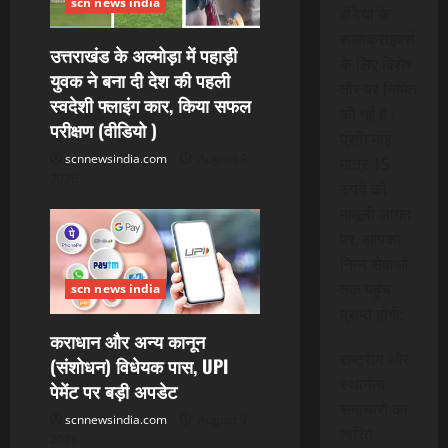
scn news india
इंडिया के
सब्सक्राइबर्स
उत्तराखंड के अल्मोड़ा में पहाड़ी
के लिए विशेष
युवक ने बना दी देश की पहली
तौर पर निर्मित
स्वदेशी फ्लाइंग कार, किया सफल
की गई है।
परीक्षण (वीडियो )
प्रति माह
scnnewsindia.com
August 9,
मात्र 15
2026
रुपये की
मामूली लागत
पर, आपको
निम्न सेवाओं
तक पहुंच
scn news india
प्राप्त होगी:
कराधान और अन्य कानून
राष्ट्रीय और
(संशोधन) विधेयक पास, UPI
स्थानीय
पेमेंट पर बड़ी अपडेट
समाचारों का
scnnewsindia.com
August 9,
त्वरित
2026