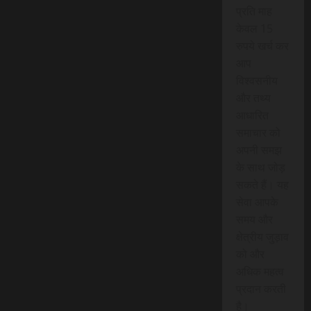
प्रति माह
केवल 15
रुपये खर्च कर
आप
विश्वसनीय
और तथ्य
आधारित
समाचार को
अपनी समझ
के साथ जोड़
सकते हैं। यह
सेवा आपके
समय और
क्षेत्रीय जुड़ाव
को और
अधिक महत्व
प्रदान करती
है।