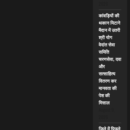
2026
कांवड़ियों की
थकान मिटाने
मैदान में उतरी
श्री योग
वेदांत सेवा
समिति
चरणसेवा, दवा
और
सत्साहित्य
वितरण कर
मानवता की
पेश की
मिसाल
August 9,
2026
जिले में पिछले