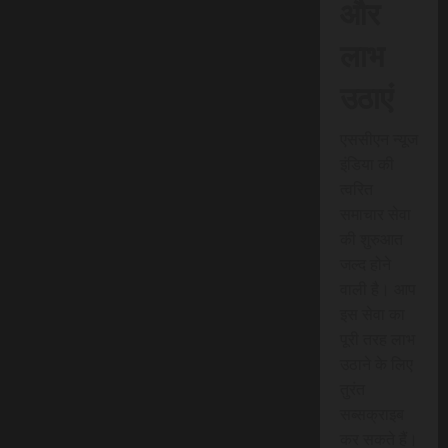
और
लाभ
उठाएं
एससीएन न्यूज
इंडिया की
त्वरित
समाचार सेवा
की शुरुआत
जल्द होने
वाली है। आप
इस सेवा का
पूरी तरह लाभ
उठाने के लिए
तुरंत
सब्सक्राइब
कर सकते हैं।