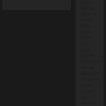
वितरण।
जिलों में हुई
घटनाओं पर
गहराई से
वीडियो
समाचार।
स्थानीय
धरना-
प्रदर्शन,
सांस्कृतिक
कार्यक्रम और
अन्य लाइव
इवेंट्स को वेब
टीवी पर लाइव
प्रसारण।
यह पहल न
केवल
समाचार को