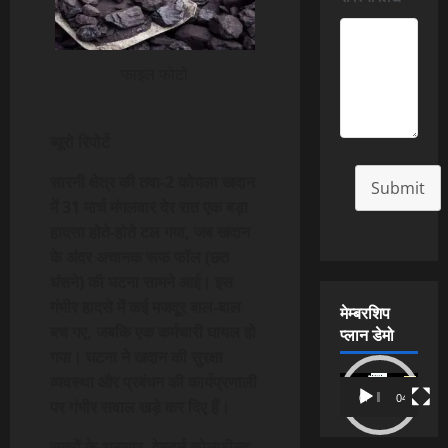
फाइल फोटो
ब्यूरो रिपोर्ट
सारनी क्षेत्र की तवा-2 कोयला खदान
Submit
में 31 मार्च मंगलवार देर रात एक बड़ा
हादसा होते-होते टल गया, जब खदान
के अंदर अचानक रूफ फॉल (छत
धंसने) की घटना सामने आई। इस
गंभीर हादसे में कई मजदूर बाल-बाल
मेम्बरशिप
बच गए, जबकि एक कर्मचारी घायल हो
प्लान डेमो
गया। घटना ने खदान की सुरक्षा
व्यवस्था और प्रबंधन की कार्यप्रणाली
Video
00:00
04:54
पर गंभीर सवाल खड़े कर दिए हैं।
Player
सूत्रों के अनुसार, वेस्टर्न कोलफील्ड