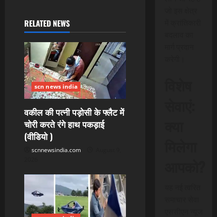
a
जो इस क्षेत्र
में क्रांतिकारी
RELATED NEWS
v
बदलाव का
i
मार्ग प्रदान
करेगी।
g
विशेष
a
scn news india
सेवाएं:
t
वकील की पत्नी पड़ोसी के फ्लैट में
क्या
चोरी करते रंगे हाथ पकड़ाई
i
(वीडियो )
मिलेगा
o
scnnewsindia.com
August 9,
2026
आपको?
n
यह नई त्वरित
समाचार सेवा
एससीएन न्यूज