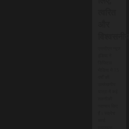
त्वरित
और
विश्वसनी
एससीएन न्यूज
इंडिया ने
डिजिटल
मीडिया में 15
वर्षों की
उल्लेखनीय
यात्रा में कई
तकनीकी
नवाचार किए
हैं। स्क्रेच
कार्ड
एसएमएस