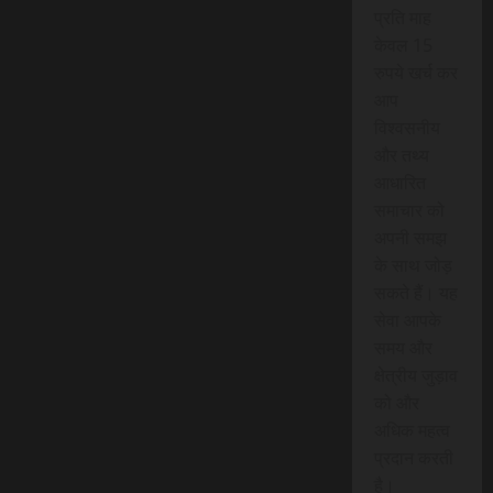
प्रति माह
केवल 15
रुपये खर्च कर
आप
विश्वसनीय
और तथ्य
आधारित
समाचार को
अपनी समझ
के साथ जोड़
सकते हैं। यह
सेवा आपके
समय और
क्षेत्रीय जुड़ाव
को और
अधिक महत्व
प्रदान करती
है।