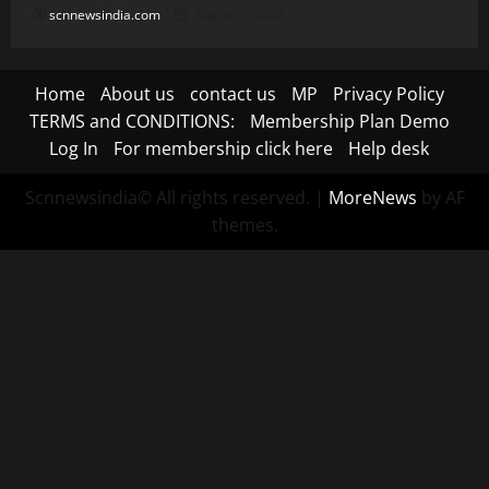
scnnewsindia.com
August 9, 2026
Home
About us
contact us
MP
Privacy Policy
TERMS and CONDITIONS:
Membership Plan Demo
Log In
For membership click here
Help desk
Scnnewsindia© All rights reserved.
|
MoreNews
by AF
themes.