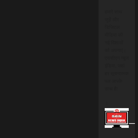
हमारे साथ
जुड़ें और
डिजिटल
मीडिया की
नई दिशाओं
को अपनाएं।
एससीएन न्यूज
इंडिया, जहां
हर सूचनात्मक
पल आपके
साथ है!
।