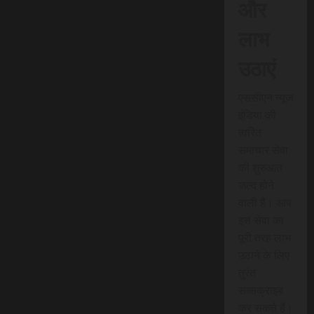
और
लाभ
उठाएं
एससीएन न्यूज
इंडिया की
त्वरित
समाचार सेवा
की शुरुआत
जल्द होने
वाली है। आप
इस सेवा का
पूरी तरह लाभ
उठाने के लिए
तुरंत
सब्सक्राइब
कर सकते हैं।