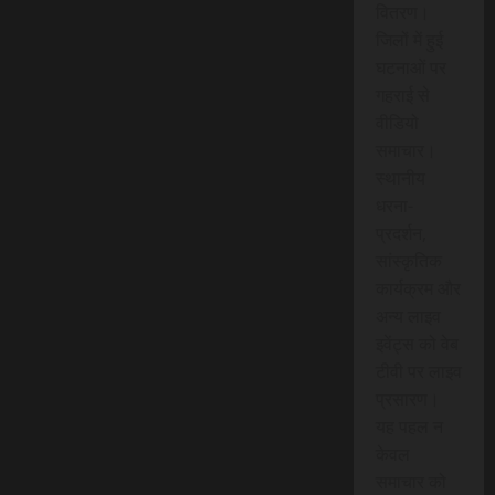
वितरण।
जिलों में हुई
घटनाओं पर
गहराई से
वीडियो
समाचार।
स्थानीय
धरना-
प्रदर्शन,
सांस्कृतिक
कार्यक्रम और
अन्य लाइव
इवेंट्स को वेब
टीवी पर लाइव
प्रसारण।
यह पहल न
केवल
समाचार को