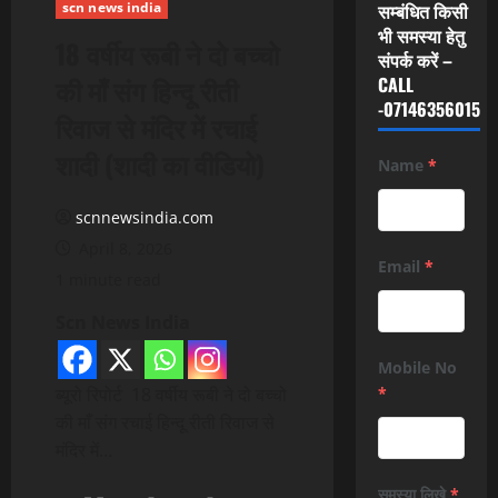
scn news india
सम्बंधित किसी
भी समस्या हेतु
18 वर्षीय रूबी ने दो बच्चो
संपर्क करें –
की माँ संग हिन्दू रीती
CALL
-07146356015
रिवाज से मंदिर में रचाई
शादी (शादी का वीडियो)
Name
*
scnnewsindia.com
April 8, 2026
Email
*
1 minute read
Scn News India
Mobile No
ब्यूरो रिपोर्ट 18 वर्षीय रूबी ने दो बच्चो
*
की माँ संग रचाई हिन्दू रीती रिवाज से
मंदिर में…
समस्या लिखे
*