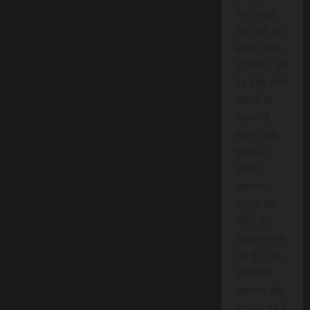
सेवा, लाइव
वेब टीवी, लो-
कॉस्ट लाइव
प्रसारण, और
वेब टीवी जैसी
सेवाओं के
माध्यम से,
हमारा उद्देश
हमेशा से
आपके
समाचार
अनुभव को
तीव्र और
निर्बाध बनाना
रहा है। अब,
हम त्वरित
समाचार सेवा
लाने जा रहे हैं