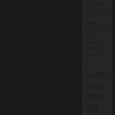
बेहतर ढंग से
प्रस्तुत करती
है, बल्कि
आपके
स्थानीय क्षेत्र
को भी
डिजिटल
प्लेटफॉर्म पर
रफ़्तार देती
है।
सब्सक्रिप
मॉडल:
शीघ्र
जुड़ें