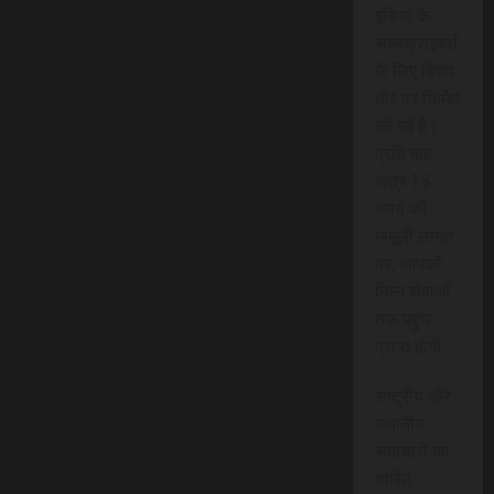
इंडिया के
सब्सक्राइबर्स
के लिए विशेष
तौर पर निर्मित
की गई है।
प्रति माह
मात्र 15
रुपये की
मामूली लागत
पर, आपको
निम्न सेवाओं
तक पहुंच
प्राप्त होगी:
राष्ट्रीय और
स्थानीय
समाचारों का
त्वरित