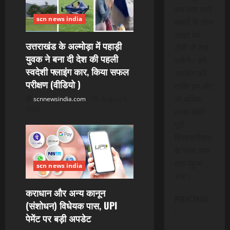
कर आप सभी
scn news india
खबरों के साथ
लाइव वेब
उत्तराखंड के अल्मोड़ा में पहाड़ी
टीवी भी देख
युवक ने बना दी देश की पहली
सकेंगे। हमें
स्वदेशी फ्लाइंग कार, किया सफल
सहयोग करें
परीक्षण (वीडियो )
ताकि हम और
भी अधिक
scnnewsindia.com
August 9,
2026
ताजा खबरे
पूरी
विश्वसनीयता
के साथ आप
तक पंहुचा
scn news india
सके।
कराधान और अन्य कानून
PRICING
(संशोधन) विधेयक पास, UPI
:
पेमेंट पर बड़ी अपडेट