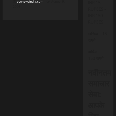
scnnewsindia.com
August 9,
INR 15
2026
RUPEES –
INR 150
RUPEES
मासिक – 15
रूपये
वार्षिक –
150 रूपये
नवीनतम
समाचार
सेवा:
आपके
लिए,