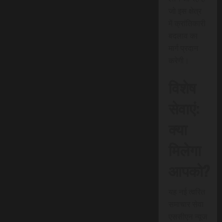
जो इस क्षेत्र
में क्रांतिकारी
बदलाव का
मार्ग प्रदान
करेगी।
विशेष
सेवाएं:
क्या
मिलेगा
आपको?
यह नई त्वरित
समाचार सेवा
एससीएन न्यूज