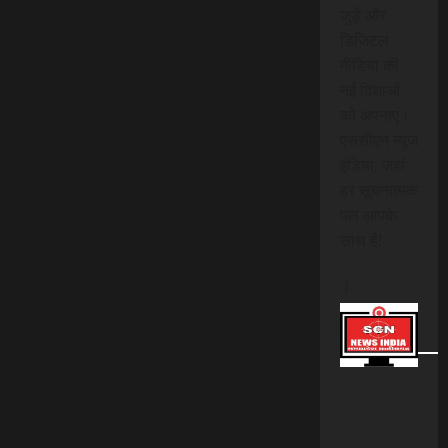
जुड़ें और
डिजिटल
मीडिया की
नई दिशाओं
को अपनाएं।
एससीएन न्यूज
इंडिया, जहां
हर सूचनात्मक
पल आपके
साथ है!
।