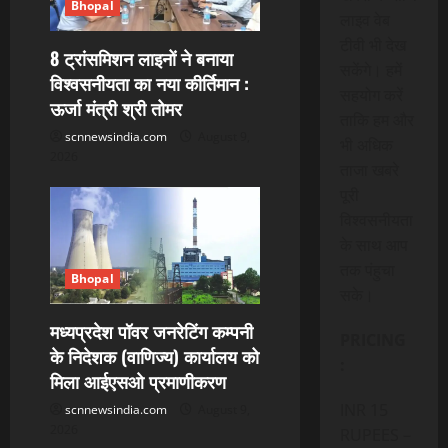
Bhopal
लाइव वेब
टीवी भी देख
8 ट्रांसमिशन लाइनों ने बनाया
सकेंगे। हमें
विश्वसनीयता का नया कीर्तिमान :
सहयोग करें
ऊर्जा मंत्री श्री तोमर
ताकि हम और
scnnewsindia.com
August 9,
भी अधिक
2026
ताजा खबरे
पूरी
विश्वसनीयता
के साथ आप
तक पंहुचा
Bhopal
सके।
मध्यप्रदेश पॉवर जनरेटिंग कम्पनी
PRICING
के निदेशक (वाणिज्य) कार्यालय को
:
मिला आईएसओ प्रमाणीकरण
INR 15
scnnewsindia.com
August 9,
2026
RUPEES –