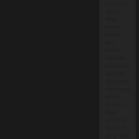
घटनाओं पर
गहराई से
वीडियो
समाचार।
स्थानीय
धरना-
प्रदर्शन,
सांस्कृतिक
कार्यक्रम और
अन्य लाइव
इवेंट्स को वेब
टीवी पर लाइव
प्रसारण।
यह पहल न
केवल
समाचार को
बेहतर ढंग से
प्रस्तुत करती