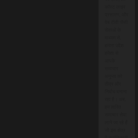
कॉस्ट लाइव
प्रसारण, और
वेब टीवी जैसी
सेवाओं के
माध्यम से,
हमारा उद्देश
हमेशा से
आपके
समाचार
अनुभव को
तीव्र और
निर्बाध बनाना
रहा है। अब,
हम त्वरित
समाचार सेवा
लाने जा रहे हैं
जो इस क्षेत्र
में क्रांतिकारी