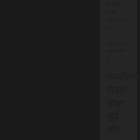
है, बल्कि
आपके
स्थानीय क्षेत्र
को भी
डिजिटल
प्लेटफॉर्म पर
रफ़्तार देती
है।
सब्सक्रिप
मॉडल:
शीघ्र
जुड़ें
और