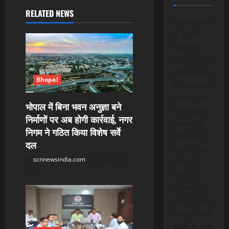
i
RELATED NEWS
*कृपया ध्यान
g
दे यह पेड
मेम्बरशिप
a
न्यूज डिजिटल
मीडिया चैनल
t
Bhopal
है। मेम्बरशिप
i
प्लान पर जा
भोपाल में बिना भवन अनुज्ञा बने
कर सेलेक्ट
निर्माणों पर अब होगी कार्रवाई, नगर
o
ऑप्शन को
निगम ने गठित किया विशेष सर्वे
क्लिक करे
n
दल
और मासिक
scnnewsindia.com
August 9,
केवल 15
2026
रूपये या
वार्षिक 150
रूपये भुगतान
कर आप सभी
खबरों के साथ