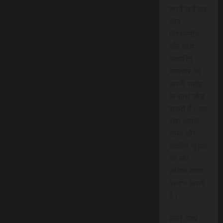
रुपये खर्च कर
आप
विश्वसनीय
और तथ्य
आधारित
समाचार को
अपनी समझ
के साथ जोड़
सकते हैं। यह
सेवा आपके
समय और
क्षेत्रीय जुड़ाव
को और
अधिक महत्व
प्रदान करती
है।
हमारे साथ