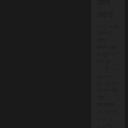
लाभ
उठाएं
एससीएन न्यूज
इंडिया की
त्वरित
समाचार सेवा
की शुरुआत
जल्द होने
वाली है। आप
इस सेवा का
पूरी तरह लाभ
उठाने के लिए
तुरंत
सब्सक्राइब
कर सकते हैं।
प्रति माह
केवल 15