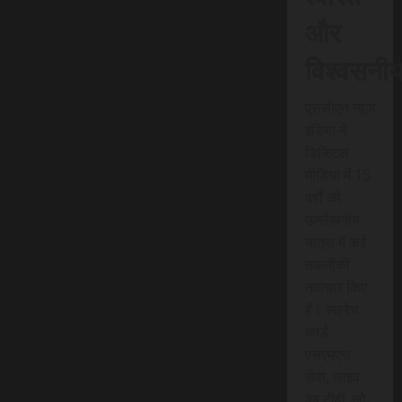
और
विश्वसनी
एससीएन न्यूज
इंडिया ने
डिजिटल
मीडिया में 15
वर्षों की
उल्लेखनीय
यात्रा में कई
तकनीकी
नवाचार किए
हैं। स्क्रेच
कार्ड
एसएमएस
सेवा, लाइव
वेब टीवी, लो-