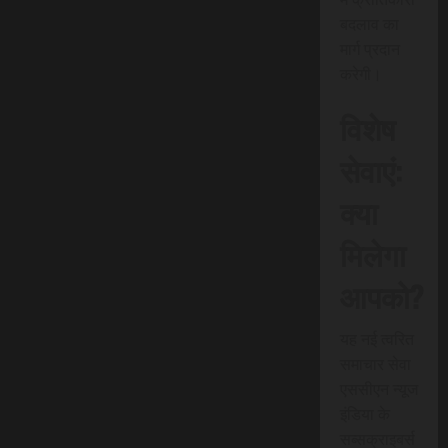
बदलाव का
मार्ग प्रदान
करेगी।
विशेष
सेवाएं:
क्या
मिलेगा
आपको?
यह नई त्वरित
समाचार सेवा
एससीएन न्यूज
इंडिया के
सब्सक्राइबर्स