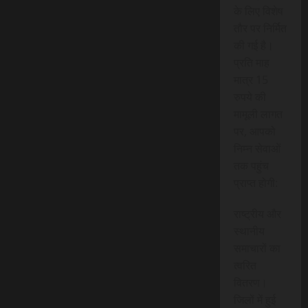
के लिए विशेष
तौर पर निर्मित
की गई है।
प्रति माह
मात्र 15
रुपये की
मामूली लागत
पर, आपको
निम्न सेवाओं
तक पहुंच
प्राप्त होगी:
राष्ट्रीय और
स्थानीय
समाचारों का
त्वरित
वितरण।
जिलों में हुई