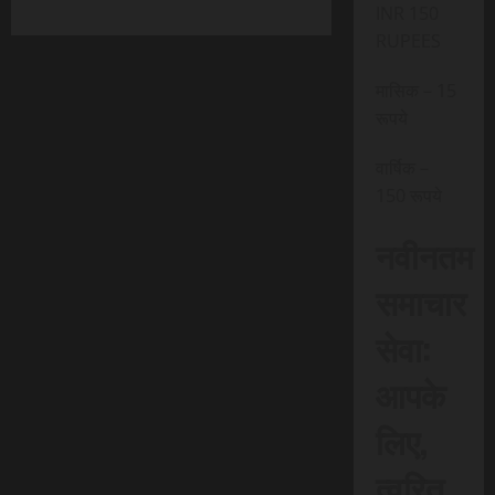
INR 150
RUPEES
मासिक – 15
रूपये
वार्षिक –
150 रूपये
नवीनतम
समाचार
सेवा:
आपके
लिए,
त्वरित