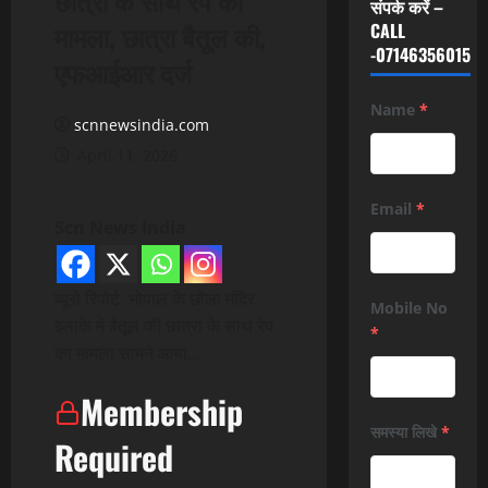
संपर्क करें –
मामला, छात्रा बैतूल की,
CALL
-07146356015
एफआईआर दर्ज
Name
*
scnnewsindia.com
April 11, 2026
Email
*
Scn News India
ब्यूरो रिपोर्ट भोपाल के छोला मंदिर
Mobile No
इलाके में बैतूल की छात्रा के साथ रेप
*
का मामला सामने आया…
Membership
समस्या लिखे
*
Required