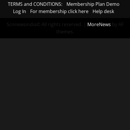
TERMS and CONDITIONS:
Membership Plan Demo
Log In
For membership click here
Help desk
Scnnewsindia© All rights reserved.
|
MoreNews
by AF
themes.