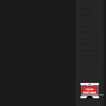
हमारे साथ
जुड़ें और
डिजिटल
मीडिया की
नई दिशाओं
को अपनाएं।
एससीएन न्यूज
इंडिया, जहां
हर सूचनात्मक
पल आपके
साथ है!
।