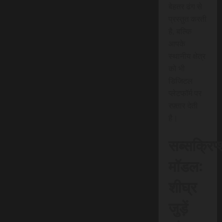
बेहतर ढंग से
प्रस्तुत करती
है, बल्कि
आपके
स्थानीय क्षेत्र
को भी
डिजिटल
प्लेटफॉर्म पर
रफ़्तार देती
है।
सब्सक्रिप
मॉडल:
शीघ्र
जुड़ें