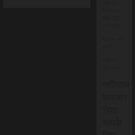
INR 15
RUPEES –
INR 150
RUPEES
मासिक – 15
रूपये
वार्षिक –
150 रूपये
नवीनतम
समाचार
सेवा:
आपके
लिए,