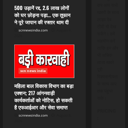
कर आप सभी
500 उड़ानें रद्द, 2.6 लाख लोगों
खबरों के साथ
को घर छोड़ना पड़ा… एक तूफान
लाइव वेब
ने पूरे जापान की रफ्तार थाम दी
टीवी भी देख
scnnewsindia.com
August 9,
सकेंगे। हमें
2026
सहयोग करें
ताकि हम और
भी अधिक
ताजा खबरे
पूरी
scn news india
विश्वसनीयता
के साथ आप
महिला बाल विकास विभाग का बड़ा
तक पंहुचा
एक्शन; 217 आंगनवाड़ी
सके।
कार्यकर्ताओं को नोटिस, हो सकती
है एफआईआर और सेवा समाप्त
PRICING
scnnewsindia.com
August 8,
:
2026