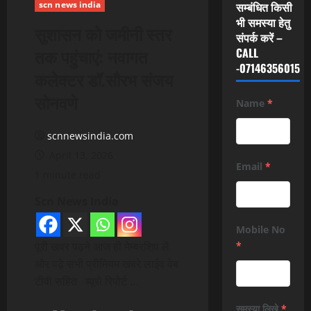
scn news india
सम्बंधित किसी
भी समस्या हेतु
सुशासन को जमीनी स्तर
संपर्क करें –
तक पहुंचाएं: नवागत
CALL
-07146356015
कलेक्टर डॉ.सौरभ संजय
सोनवणे
Name
*
scnnewsindia.com
April 13, 2026
Email
*
1 minute read
Scn News India
Mobile No
पूरी खबर पढ़ने आज ही मेम्बरशिप लें
*
और पढ़े सभी प्रीमियम खबरे लाईव वेब
टीवी सहित ब्यूरो रिपोर्ट …
समस्या लिखे
*