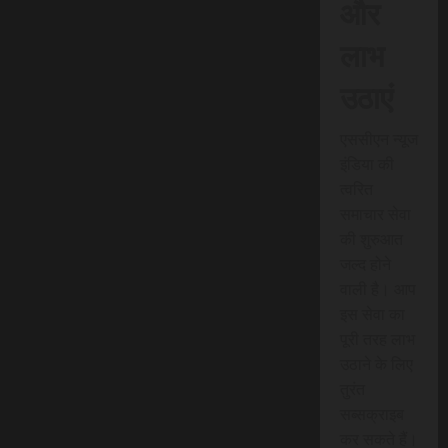
और
लाभ
उठाएं
एससीएन न्यूज
इंडिया की
त्वरित
समाचार सेवा
की शुरुआत
जल्द होने
वाली है। आप
इस सेवा का
पूरी तरह लाभ
उठाने के लिए
तुरंत
सब्सक्राइब
कर सकते हैं।