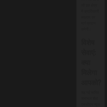
जो इस क्षेत्र
में क्रांतिकारी
बदलाव का
मार्ग प्रदान
करेगी।
विशेष
सेवाएं:
क्या
मिलेगा
आपको?
यह नई त्वरित
समाचार सेवा
एससीएन न्यूज