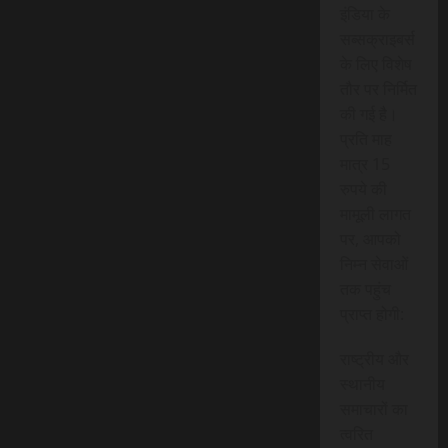
इंडिया के
सब्सक्राइबर्स
के लिए विशेष
तौर पर निर्मित
की गई है।
प्रति माह
मात्र 15
रुपये की
मामूली लागत
पर, आपको
निम्न सेवाओं
तक पहुंच
प्राप्त होगी:
राष्ट्रीय और
स्थानीय
समाचारों का
त्वरित