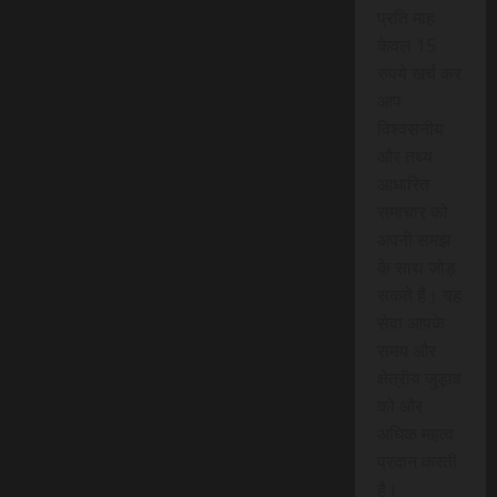
प्रति माह
केवल 15
रुपये खर्च कर
आप
विश्वसनीय
और तथ्य
आधारित
समाचार को
अपनी समझ
के साथ जोड़
सकते हैं। यह
सेवा आपके
समय और
क्षेत्रीय जुड़ाव
को और
अधिक महत्व
प्रदान करती
है।