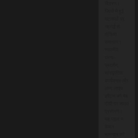
वितरण।
जिलों में हुई
घटनाओं पर
गहराई से
वीडियो
समाचार।
स्थानीय
धरना-
प्रदर्शन,
सांस्कृतिक
कार्यक्रम और
अन्य लाइव
इवेंट्स को वेब
टीवी पर लाइव
प्रसारण।
यह पहल न
केवल
समाचार को