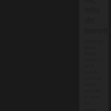
त्वरित
और
विश्वसनी
एससीएन न्यूज
इंडिया ने
डिजिटल
मीडिया में 15
वर्षों की
उल्लेखनीय
यात्रा में कई
तकनीकी
नवाचार किए
हैं। स्क्रेच
कार्ड
एसएमएस