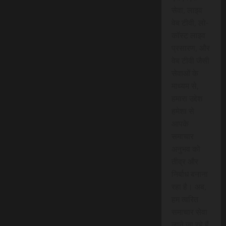
सेवा, लाइव
वेब टीवी, लो-
कॉस्ट लाइव
प्रसारण, और
वेब टीवी जैसी
सेवाओं के
माध्यम से,
हमारा उद्देश
हमेशा से
आपके
समाचार
अनुभव को
तीव्र और
निर्बाध बनाना
रहा है। अब,
हम त्वरित
समाचार सेवा
लाने जा रहे हैं