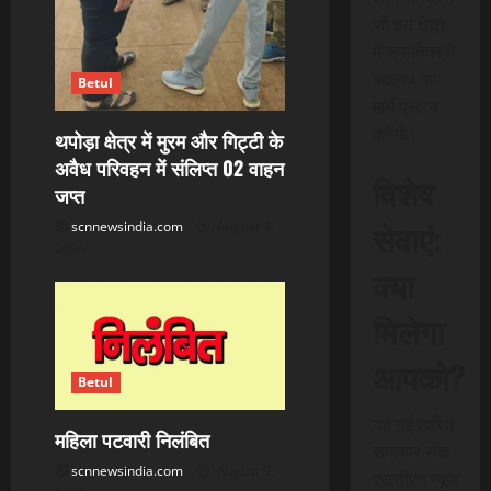
जो इस क्षेत्र
में क्रांतिकारी
बदलाव का
Betul
मार्ग प्रदान
करेगी।
थपोड़ा क्षेत्र में मुरम और गिट्टी के
अवैध परिवहन में संलिप्त 02 वाहन
विशेष
जप्त
सेवाएं:
scnnewsindia.com
August 9,
2026
क्या
मिलेगा
आपको?
Betul
यह नई त्वरित
महिला पटवारी निलंबित
समाचार सेवा
scnnewsindia.com
August 9,
एससीएन न्यूज