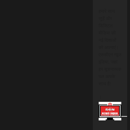
हमारे साथ
जुड़ें और
डिजिटल
मीडिया की
नई दिशाओं
को अपनाएं।
एससीएन न्यूज
इंडिया, जहां
हर सूचनात्मक
पल आपके
साथ है!
।