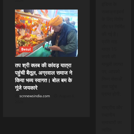
2026
इंडिया के
सब्सक्राइबर्स
के लिए विशेष
तौर पर निर्मित
की गई है।
प्रति माह
मात्र 15
Betul
रुपये की
मामूली लागत
तप श्री क्लब की कांवड़ यात्रा
पर, आपको
पहुंची बैतूल, अग्रवाल समाज ने
निम्न सेवाओं
किया भव्य स्वागत। बोल बम के
तक पहुंच
गूंजे जयकारे
प्राप्त होगी:
scnnewsindia.com
August 8,
2026
राष्ट्रीय और
स्थानीय
समाचारों का
त्वरित