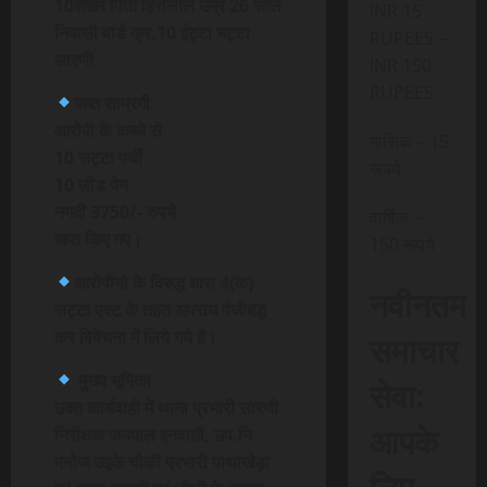
10शेखर पिता हिरालाल उम्र 26 साल
INR 15
निवासी वार्ड क्र.10 ईट्टा भट्टा
RUPEES –
सारणी
INR 150
RUPEES
जब्त साम्रगी
आरोपी के कब्जे से
मासिक – 15
10 सट्टा पर्ची
रूपये
10 लीड पेन
नगदी 3750/- रुपये
वार्षिक –
जप्त किए गए।
150 रूपये
आरोपीयो के विरुद्ध धारा 4(क)
नवीनतम
सट्टा एक्ट के तहत अपराध पंजीबद्ध
समाचार
कर विवेचना में लिये गये है।
मुख्य भूमिका
सेवा:
उक्त कार्यवाही में थाना प्रभारी सारणी
आपके
निरीक्षक जयपाल इनवाती, उप.नि
मनोज उइके चौकी प्रभारी पाथाखेड़ा
लिए,