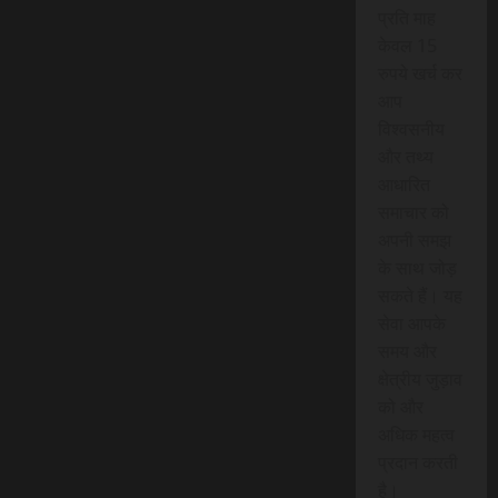
प्रति माह
केवल 15
रुपये खर्च कर
आप
विश्वसनीय
और तथ्य
आधारित
समाचार को
अपनी समझ
के साथ जोड़
सकते हैं। यह
सेवा आपके
समय और
क्षेत्रीय जुड़ाव
को और
अधिक महत्व
प्रदान करती
है।