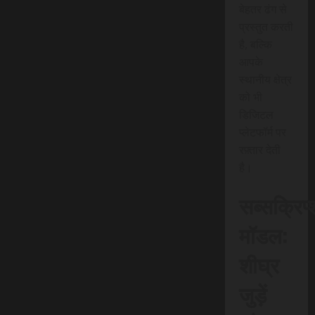
बेहतर ढंग से
प्रस्तुत करती
है, बल्कि
आपके
स्थानीय क्षेत्र
को भी
डिजिटल
प्लेटफॉर्म पर
रफ़्तार देती
है।
सब्सक्रिप
मॉडल:
शीघ्र
जुड़ें