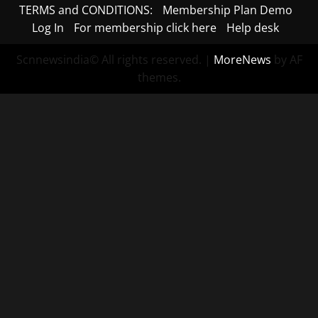
TERMS and CONDITIONS:
Membership Plan Demo
Log In
For membership click here
Help desk
Scnnewsindia© All rights reserved.
|
MoreNews
by AF
themes.