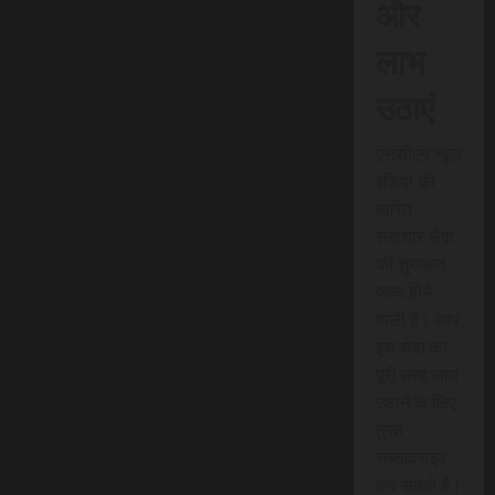
और
लाभ
उठाएं
एससीएन न्यूज
इंडिया की
त्वरित
समाचार सेवा
की शुरुआत
जल्द होने
वाली है। आप
इस सेवा का
पूरी तरह लाभ
उठाने के लिए
तुरंत
सब्सक्राइब
कर सकते हैं।