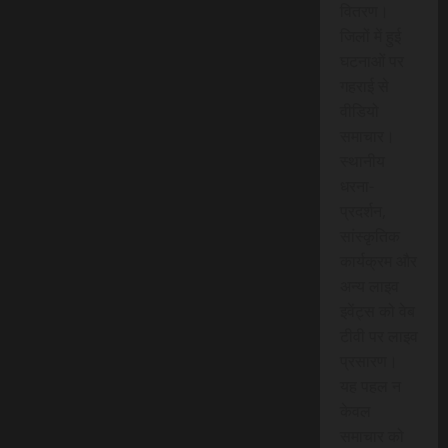
वितरण।
जिलों में हुई
घटनाओं पर
गहराई से
वीडियो
समाचार।
स्थानीय
धरना-
प्रदर्शन,
सांस्कृतिक
कार्यक्रम और
अन्य लाइव
इवेंट्स को वेब
टीवी पर लाइव
प्रसारण।
यह पहल न
केवल
समाचार को