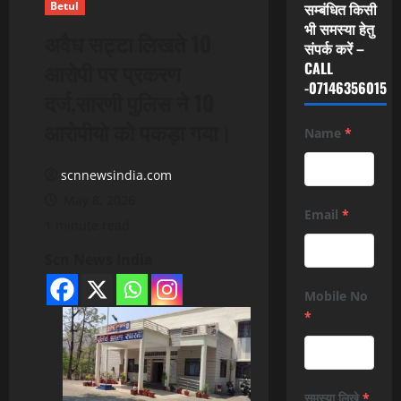
Betul
सम्बंधित किसी
भी समस्या हेतु
अवैध सट्टा लिखते 10
संपर्क करें –
आरोपी पर प्रकरण
CALL
-07146356015
दर्ज,सारणी पुलिस ने 10
आरोपीयो को पकड़ा गया।
Name
*
scnnewsindia.com
May 8, 2026
Email
*
1 minute read
Scn News India
Mobile No
*
समस्या लिखे
*