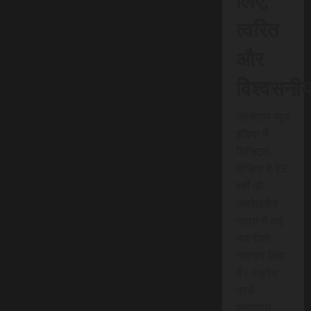
त्वरित
और
विश्वसनी
एससीएन न्यूज
इंडिया ने
डिजिटल
मीडिया में 15
वर्षों की
उल्लेखनीय
यात्रा में कई
तकनीकी
नवाचार किए
हैं। स्क्रेच
कार्ड
एसएमएस