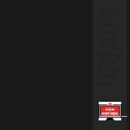
हमारे साथ
जुड़ें और
डिजिटल
मीडिया की
नई दिशाओं
को अपनाएं।
एससीएन न्यूज
इंडिया, जहां
हर सूचनात्मक
पल आपके
साथ है!
।