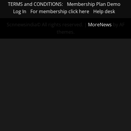
TERMS and CONDITIONS:
Membership Plan Demo
Log In
For membership click here
Help desk
Scnnewsindia© All rights reserved.
|
MoreNews
by AF
themes.