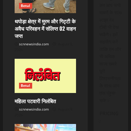
कर आप सभी
Betul
खबरों के साथ
लाइव वेब
थपोड़ा क्षेत्र में मुरम और गिट्टी के
टीवी भी देख
अवैध परिवहन में संलिप्त 02 वाहन
सकेंगे। हमें
जप्त
सहयोग करें
scnnewsindia.com
August 9,
ताकि हम और
2026
भी अधिक
ताजा खबरे
पूरी
विश्वसनीयता
के साथ आप
Betul
तक पंहुचा
सके।
महिला पटवारी निलंबित
scnnewsindia.com
August 9,
PRICING
2026
: