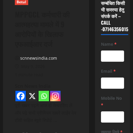
Betul
सम्बंधित किसी
भी समस्या हेतु
MPPGCL कर्मचारी की
संपर्क करें –
आत्महत्या मामले में 9
CALL
-07146356015
आरोपियों के खिलाफ
एफआईआर दर्ज
Name
*
scnnewsindia.com
May 9, 2026
Email
*
1 minute read
Scn News India
Mobile No
पूरी खबर पढ़ने आज ही मेम्बरशिप लें
*
और पढ़े सभी प्रीमियम खबरे लाईव वेब
टीवी सहित ब्यूरो रिपोर्ट …
समस्या लिखे
*