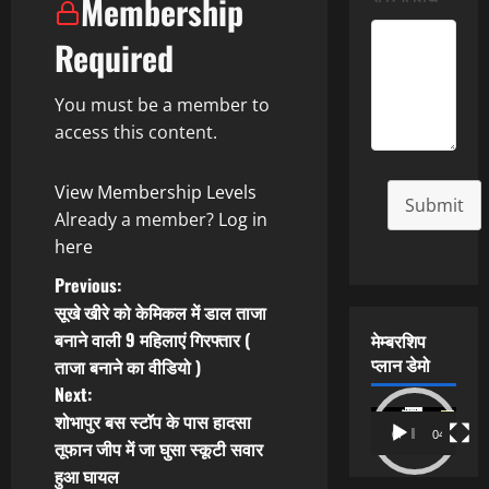
Membership
Required
You must be a member to
access this content.
View Membership Levels
Submit
Already a member?
Log in
here
P
Previous:
सूखे खीरे को केमिकल में डाल ताजा
o
बनाने वाली 9 महिलाएं गिरफ्तार (
मेम्बरशिप
प्लान डेमो
ताजा बनाने का वीडियो )
s
Next:
t
Video
शोभापुर बस स्टॉप के पास हादसा
00:00
04:54
Player
तूफान जीप में जा घुसा स्कूटी सवार
n
हुआ घायल