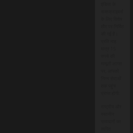
इंडिया के
सब्सक्राइबर्स
के लिए विशेष
तौर पर निर्मित
की गई है।
प्रति माह
मात्र 15
रुपये की
मामूली लागत
पर, आपको
निम्न सेवाओं
तक पहुंच
प्राप्त होगी:
राष्ट्रीय और
स्थानीय
समाचारों का
त्वरित