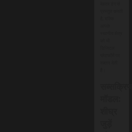
बेहतर ढंग से
प्रस्तुत करती
है, बल्कि
आपके
स्थानीय क्षेत्र
को भी
डिजिटल
प्लेटफॉर्म पर
रफ़्तार देती
है।
सब्सक्रिप
मॉडल:
शीघ्र
जुड़ें