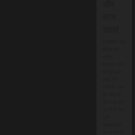
और
लाभ
उठाएं
एससीएन न्यूज
इंडिया की
त्वरित
समाचार सेवा
की शुरुआत
जल्द होने
वाली है। आप
इस सेवा का
पूरी तरह लाभ
उठाने के लिए
तुरंत
सब्सक्राइब
कर सकते हैं।