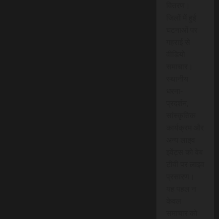
वितरण।
जिलों में हुई
घटनाओं पर
गहराई से
वीडियो
समाचार।
स्थानीय
धरना-
प्रदर्शन,
सांस्कृतिक
कार्यक्रम और
अन्य लाइव
इवेंट्स को वेब
टीवी पर लाइव
प्रसारण।
यह पहल न
केवल
समाचार को