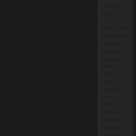
सेवा, लाइव
वेब टीवी, लो-
कॉस्ट लाइव
प्रसारण, और
वेब टीवी जैसी
सेवाओं के
माध्यम से,
हमारा उद्देश
हमेशा से
आपके
समाचार
अनुभव को
तीव्र और
निर्बाध बनाना
रहा है। अब,
हम त्वरित
समाचार सेवा
लाने जा रहे हैं