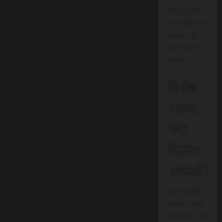
जो इस क्षेत्र
में क्रांतिकारी
बदलाव का
मार्ग प्रदान
करेगी।
विशेष
सेवाएं:
क्या
मिलेगा
आपको?
यह नई त्वरित
समाचार सेवा
एससीएन न्यूज