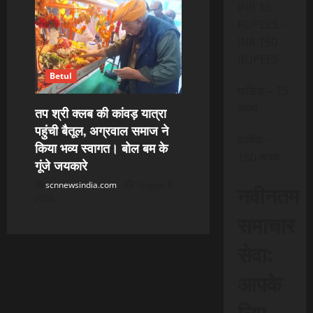
INR 15
RUPEES –
INR 150
RUPEES
Betul
मासिक – 15
रूपये
तप श्री क्लब की कांवड़ यात्रा
पहुंची बैतूल, अग्रवाल समाज ने
वार्षिक –
किया भव्य स्वागत। बोल बम के
150 रूपये
गूंजे जयकारे
scnnewsindia.com
August 8,
नवीनतम
2026
समाचार
सेवा:
आपके
लिए,