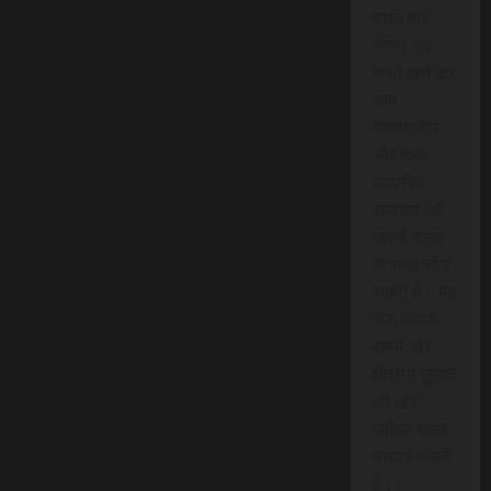
प्रति माह
केवल 15
रुपये खर्च कर
आप
विश्वसनीय
और तथ्य
आधारित
समाचार को
अपनी समझ
के साथ जोड़
सकते हैं। यह
सेवा आपके
समय और
क्षेत्रीय जुड़ाव
को और
अधिक महत्व
प्रदान करती
है।