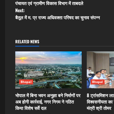
पंचायत एवं ग्रामीण विकास विभाग में ताबदले
o
Next:
s
बैतूल में म. प्र राज्य अधिवक्ता परिषद का चुनाव संपन्न
t
n
RELATED NEWS
a
v
i
g
Bhopal
Bhopal
a
भोपाल में बिना भवन अनुज्ञा बने निर्माणों पर
8 ट्रांसमिशन लाइ
अब होगी कार्रवाई, नगर निगम ने गठित
विश्वसनीयता का न
t
किया विशेष सर्वे दल
मंत्री श्री तोमर