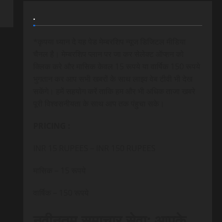
.
*कृपया ध्यान दे यह पेड मेम्बरशिप न्यूज डिजिटल मीडिया
चैनल है। मेम्बरशिप प्लान पर जा कर सेलेक्ट ऑप्शन को
क्लिक करे और मासिक केवल 15 रूपये या वार्षिक 150 रूपये
भुगतान कर आप सभी खबरों के साथ लाइव वेब टीवी भी देख
सकेंगे। हमें सहयोग करें ताकि हम और भी अधिक ताजा खबरे
पूरी विश्वसनीयता के साथ आप तक पंहुचा सके।
PRICING :
INR 15 RUPEES – INR 150 RUPEES
मासिक – 15 रूपये
वार्षिक – 150 रूपये
नवीनतम समाचार सेवा: आपके