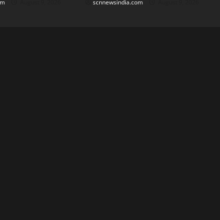
om
August 9, 2026
scnnewsindia.com
August 9, 2026