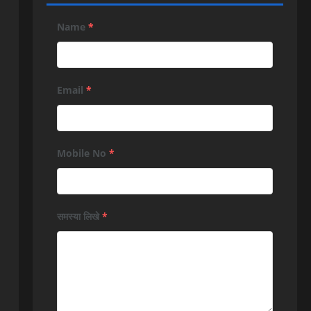
Name
*
Email
*
Mobile No
*
समस्या लिखे
*