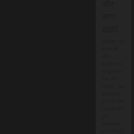
और
लाभ
उठाएं
एससीएन न्यूज
इंडिया की
त्वरित
समाचार सेवा
की शुरुआत
जल्द होने
वाली है। आप
इस सेवा का
पूरी तरह लाभ
उठाने के लिए
तुरंत
सब्सक्राइब
कर सकते हैं।