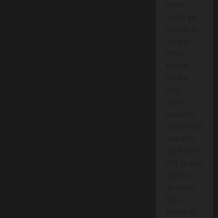
वितरण।
जिलों में हुई
घटनाओं पर
गहराई से
वीडियो
समाचार।
स्थानीय
धरना-
प्रदर्शन,
सांस्कृतिक
कार्यक्रम और
अन्य लाइव
इवेंट्स को वेब
टीवी पर लाइव
प्रसारण।
यह पहल न
केवल
समाचार को