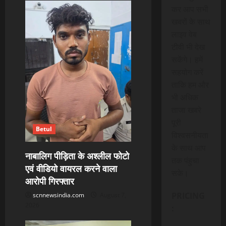
कर आप सभी
खबरों के साथ
लाइव वेब
टीवी भी देख
सकेंगे। हमें
सहयोग करें
ताकि हम और
भी अधिक
ताजा खबरे
पूरी
Betul
विश्वसनीयता
के साथ आप
नाबालिग पीड़िता के अश्लील फोटो
तक पंहुचा
एवं वीडियो वायरल करने वाला
सके।
आरोपी गिरफ्तार
PRICING
scnnewsindia.com
August 7,
2026
: