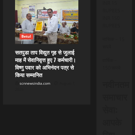
INR 15
RUPEES –
INR 150
RUPEES
Betul
मासिक – 15
रूपये
सतपुडा ताप विद्युत गृह से जुलाई
माह में सेवानिवृत्त हुए 7 कर्मचारी।
वार्षिक –
विष्णु पवार को अभिनंदन पत्र से
150 रूपये
किया सम्मानित
नवीनतम
scnnewsindia.com
August 7,
2026
समाचार
सेवा:
आपके
लिए,