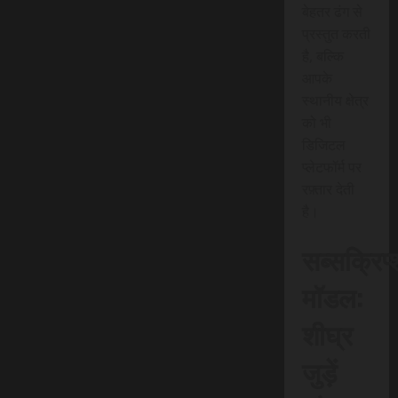
बेहतर ढंग से
प्रस्तुत करती
है, बल्कि
आपके
स्थानीय क्षेत्र
को भी
डिजिटल
प्लेटफॉर्म पर
रफ़्तार देती
है।
सब्सक्रिप
मॉडल:
शीघ्र
जुड़ें