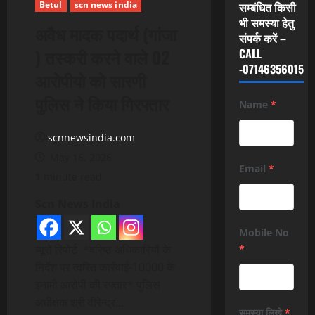
Betul
scn news india
सम्बंधित किसी
भी समस्या हेतु
अवैध मादक पदार्थ (गांजा
संपर्क करें –
) तस्करी करने वाले 02
CALL
-07146356015
आरोपीयो को सारणी
पुलिस ने किया गिरफ्तार
Name
*
scnnewsindia.com
May 16, 2026
Email
*
1 minute read
Scn News India
Mobile No
ब्यूरो रिपोर्ट *वरिष्ठ अधिकारियों के
*
निर्देश पर त्वरित कार्रवाई-10000 के
इनामी आरोपी की रफ्तार* पुलिस
अधीक्षक श्री वीरेन्द्र…
समस्या लिखे
*