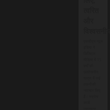
त्वरित
और
विश्वसनी
एससीएन न्यूज
इंडिया ने
डिजिटल
मीडिया में 15
वर्षों की
उल्लेखनीय
यात्रा में कई
तकनीकी
नवाचार किए
हैं। स्क्रेच
कार्ड
एसएमएस