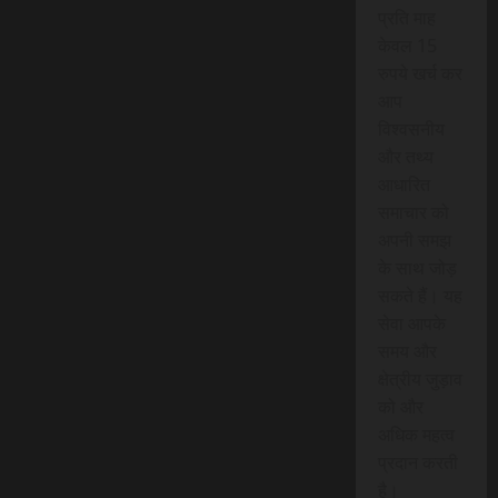
प्रति माह
केवल 15
रुपये खर्च कर
आप
विश्वसनीय
और तथ्य
आधारित
समाचार को
अपनी समझ
के साथ जोड़
सकते हैं। यह
सेवा आपके
समय और
क्षेत्रीय जुड़ाव
को और
अधिक महत्व
प्रदान करती
है।