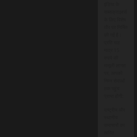
इंडिया के
सब्सक्राइबर्स
के लिए विशेष
तौर पर निर्मित
की गई है।
प्रति माह
मात्र 15
रुपये की
मामूली लागत
पर, आपको
निम्न सेवाओं
तक पहुंच
प्राप्त होगी:
राष्ट्रीय और
स्थानीय
समाचारों का
त्वरित