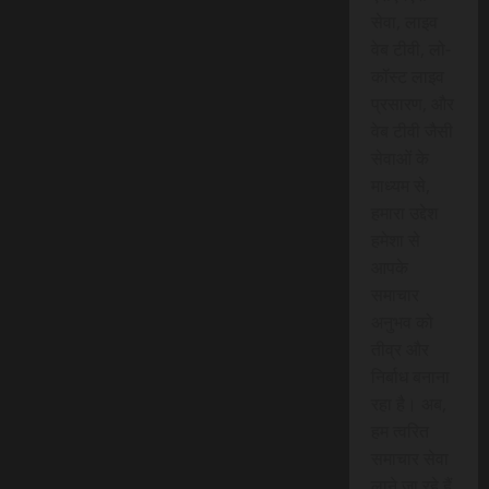
सेवा, लाइव
वेब टीवी, लो-
कॉस्ट लाइव
प्रसारण, और
वेब टीवी जैसी
सेवाओं के
माध्यम से,
हमारा उद्देश
हमेशा से
आपके
समाचार
अनुभव को
तीव्र और
निर्बाध बनाना
रहा है। अब,
हम त्वरित
समाचार सेवा
लाने जा रहे हैं