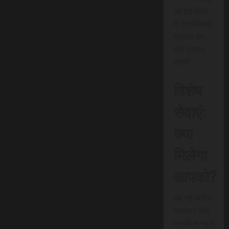
जो इस क्षेत्र
में क्रांतिकारी
बदलाव का
मार्ग प्रदान
करेगी।
विशेष
सेवाएं:
क्या
मिलेगा
आपको?
यह नई त्वरित
समाचार सेवा
एससीएन न्यूज