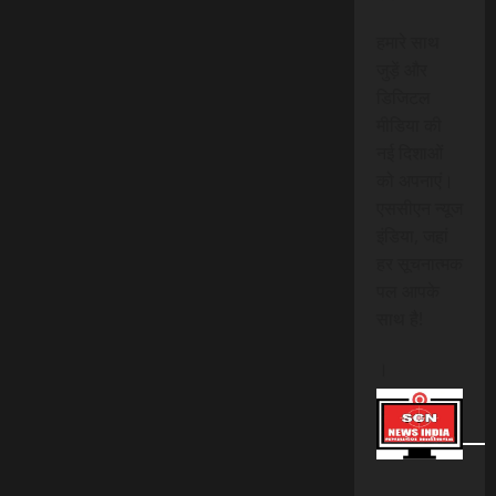
हमारे साथ
जुड़ें और
डिजिटल
मीडिया की
नई दिशाओं
को अपनाएं।
एससीएन न्यूज
इंडिया, जहां
हर सूचनात्मक
पल आपके
साथ है!
।