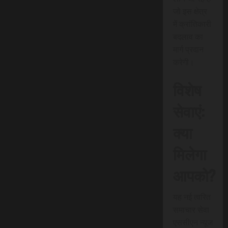
जो इस क्षेत्र
में क्रांतिकारी
बदलाव का
मार्ग प्रदान
करेगी।
विशेष
सेवाएं:
क्या
मिलेगा
आपको?
यह नई त्वरित
समाचार सेवा
एससीएन न्यूज