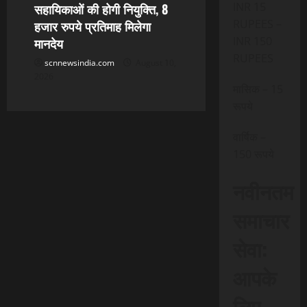
INR 15
सहायिकाओं की होगी नियुक्ति, 8
RUPEES –
हजार रुपये प्रतिमाह मिलेगा
INR 150
मानदेय
RUPEES
scnnewsindia.com
August 10,
2026
मासिक – 15
रूपये
वार्षिक –
150 रूपये
नवीनतम
समाचार
सेवा:
आपके
लिए,