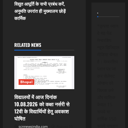
n
विद्युत आपूर्ति के सभी प्रबंध करें,
अनुमति उपरांत ही मुख्यालय छोड़ें
.
a
कार्मिक
v
*कृपया ध्यान
दे यह पेड
i
मेम्बरशिप
RELATED NEWS
न्यूज डिजिटल
g
मीडिया चैनल
a
है। मेम्बरशिप
प्लान पर जा
t
कर सेलेक्ट
Bhopal
ऑप्शन को
i
क्लिक करे
विद्यालयों में आज दिनांक
o
और मासिक
10.08.2026 को कक्षा नर्सरी से
केवल 15
n
12वी के विद्यार्थियों हेतु अवकाश
रूपये या
घोषित
वार्षिक 150
रूपये भुगतान
scnnewsindia.com
August 10,