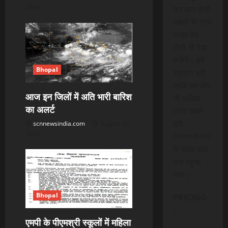
2026
कर आप सभी
खबरों के साथ
लाइव वेब
टीवी भी देख
सकेंगे। हमें
Bhopal
सहयोग करें
ताकि हम और
आज इन जिलों में अति भारी बारिश
भी अधिक
का अलर्ट
ताजा खबरे
पूरी
scnnewsindia.com
August 10,
2026
विश्वसनीयता
के साथ आप
तक पंहुचा
सके।
Bhopal
PRICING
:
एमपी के पीएमश्री स्कूलों में महिला