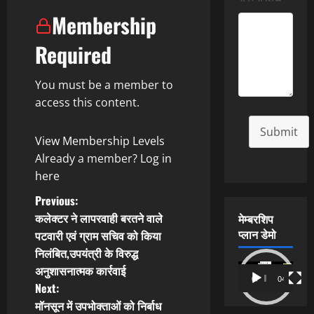
Membership
Required
You must be a member to
access this content.
Submit
View Membership Levels
Already a member?
Log in
here
P
Previous:
कलेक्टर ने लापरवाही बरतने वाले
मेम्बरशिप
o
प्लान डेमो
पटवारी एवं ग्राम सचिव को किया
निलंबित,उपयंत्री के विरुद्ध
s
Video
अनुशासनात्मक कार्रवाई
00:00
04:54
t
Player
Next:
मॉनसून में उपभोक्ताओं को निर्बाध