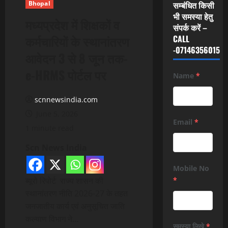
Bhopal
सम्बंधित किसी
भी समस्या हेतु
मध्यप्रदेश में शिक्षकों व
संपर्क करें –
कर्मचारियों के स्थानांतरण
CALL
-07146356015
आवेदन 3 से 8 जून तक-
e-HRMS पोर्टल पर
Name
*
scnnewsindia.com
June 5, 2026
Email
*
1 minute read
Scn News India
Mobile No
ब्यूरो रिपोर्ट राज्य शासन की
*
स्थानांतरण नीति 2026-27 के तहत
जनजातीय कार्य एवं अनुसूचित जाति
कल्याण विभाग ने…
समस्या लिखे
*