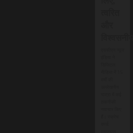
त्वरित
और
विश्वसनी
एससीएन न्यूज
इंडिया ने
डिजिटल
मीडिया में 15
वर्षों की
उल्लेखनीय
यात्रा में कई
तकनीकी
नवाचार किए
हैं। स्क्रेच
कार्ड
एसएमएस