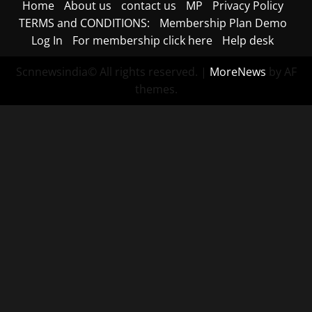
Home
About us
contact us
MP
Privacy Policy
TERMS and CONDITIONS:
Membership Plan Demo
Log In
For membership click here
Help desk
Scnnewsindia© All rights reserved.
|
MoreNews
by AF
themes.