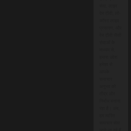
सेवा, लाइव
वेब टीवी, लो-
कॉस्ट लाइव
प्रसारण, और
वेब टीवी जैसी
सेवाओं के
माध्यम से,
हमारा उद्देश
हमेशा से
आपके
समाचार
अनुभव को
तीव्र और
निर्बाध बनाना
रहा है। अब,
हम त्वरित
समाचार सेवा
लाने जा रहे हैं