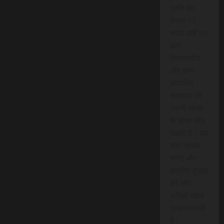
प्रति माह
केवल 15
रुपये खर्च कर
आप
विश्वसनीय
और तथ्य
आधारित
समाचार को
अपनी समझ
के साथ जोड़
सकते हैं। यह
सेवा आपके
समय और
क्षेत्रीय जुड़ाव
को और
अधिक महत्व
प्रदान करती
है।