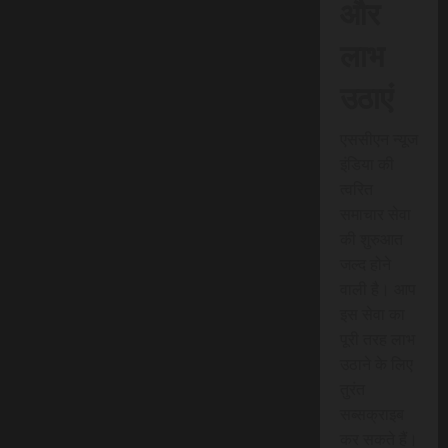
और
लाभ
उठाएं
एससीएन न्यूज
इंडिया की
त्वरित
समाचार सेवा
की शुरुआत
जल्द होने
वाली है। आप
इस सेवा का
पूरी तरह लाभ
उठाने के लिए
तुरंत
सब्सक्राइब
कर सकते हैं।