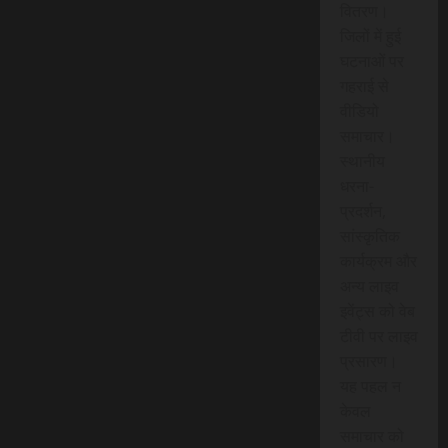
वितरण।
जिलों में हुई
घटनाओं पर
गहराई से
वीडियो
समाचार।
स्थानीय
धरना-
प्रदर्शन,
सांस्कृतिक
कार्यक्रम और
अन्य लाइव
इवेंट्स को वेब
टीवी पर लाइव
प्रसारण।
यह पहल न
केवल
समाचार को