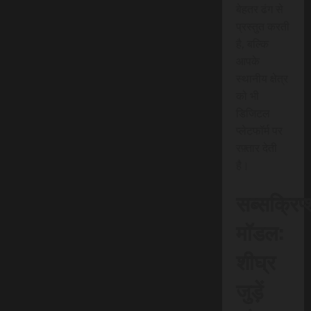
बेहतर ढंग से
प्रस्तुत करती
है, बल्कि
आपके
स्थानीय क्षेत्र
को भी
डिजिटल
प्लेटफॉर्म पर
रफ़्तार देती
है।
सब्सक्रिप
मॉडल:
शीघ्र
जुड़ें