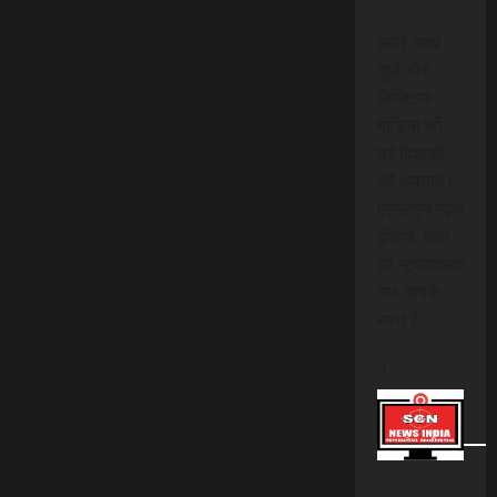
हमारे साथ
जुड़ें और
डिजिटल
मीडिया की
नई दिशाओं
को अपनाएं।
एससीएन न्यूज
इंडिया, जहां
हर सूचनात्मक
पल आपके
साथ है!
।