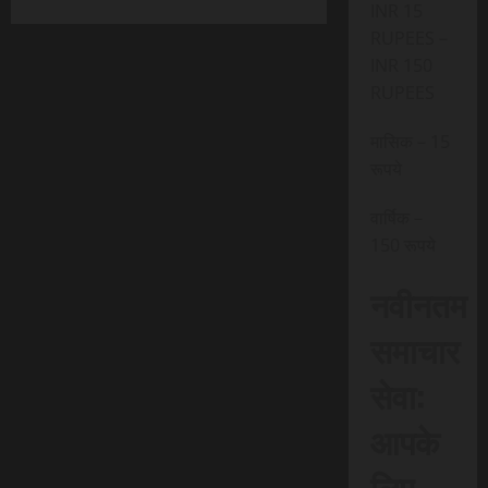
INR 15
RUPEES –
INR 150
RUPEES
मासिक – 15
रूपये
वार्षिक –
150 रूपये
नवीनतम
समाचार
सेवा:
आपके
लिए,