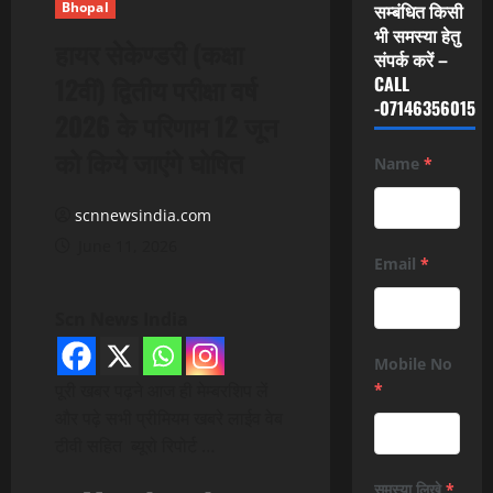
Bhopal
सम्बंधित किसी
भी समस्या हेतु
हायर सेकेण्डरी (कक्षा
संपर्क करें –
12वीं) द्वितीय परीक्षा वर्ष
CALL
-07146356015
2026 के परिणाम 12 जून
को किये जाएंगे घोषित
Name
*
scnnewsindia.com
June 11, 2026
Email
*
Scn News India
Mobile No
पूरी खबर पढ़ने आज ही मेम्बरशिप लें
*
और पढ़े सभी प्रीमियम खबरे लाईव वेब
टीवी सहित ब्यूरो रिपोर्ट …
समस्या लिखे
*