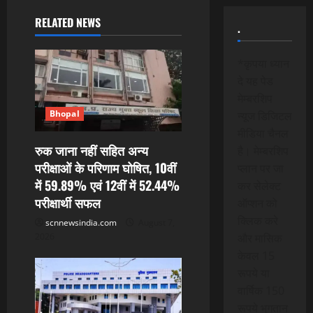
a
RELATED NEWS
.
v
*कृपया ध्यान
i
दे यह पेड
मेम्बरशिप
g
Bhopal
न्यूज डिजिटल
a
मीडिया चैनल
रुक जाना नहीं सहित अन्य
है। मेम्बरशिप
t
परीक्षाओं के परिणाम घोषित, 10वीं
प्लान पर जा
में 59.89% एवं 12वीं में 52.44%
कर सेलेक्ट
i
परीक्षार्थी सफल
ऑप्शन को
o
क्लिक करे
scnnewsindia.com
August 7,
2026
और मासिक
n
केवल 15
रूपये या
वार्षिक 150
रूपये भुगतान