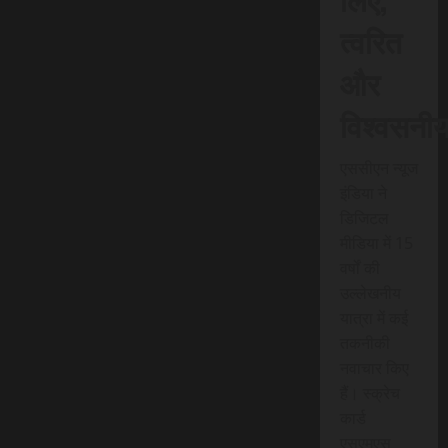
त्वरित
और
विश्वसनी
एससीएन न्यूज
इंडिया ने
डिजिटल
मीडिया में 15
वर्षों की
उल्लेखनीय
यात्रा में कई
तकनीकी
नवाचार किए
हैं। स्क्रेच
कार्ड
एसएमएस