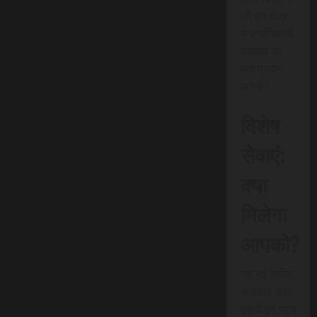
जो इस क्षेत्र
में क्रांतिकारी
बदलाव का
मार्ग प्रदान
करेगी।
विशेष
सेवाएं:
क्या
मिलेगा
आपको?
यह नई त्वरित
समाचार सेवा
एससीएन न्यूज