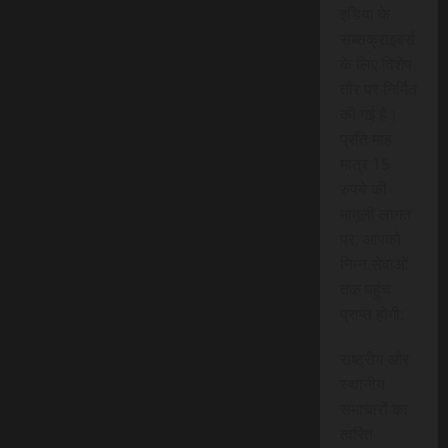
इंडिया के
सब्सक्राइबर्स
के लिए विशेष
तौर पर निर्मित
की गई है।
प्रति माह
मात्र 15
रुपये की
मामूली लागत
पर, आपको
निम्न सेवाओं
तक पहुंच
प्राप्त होगी:
राष्ट्रीय और
स्थानीय
समाचारों का
त्वरित