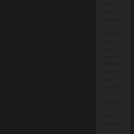
प्रति माह
केवल 15
रुपये खर्च कर
आप
विश्वसनीय
और तथ्य
आधारित
समाचार को
अपनी समझ
के साथ जोड़
सकते हैं। यह
सेवा आपके
समय और
क्षेत्रीय जुड़ाव
को और
अधिक महत्व
प्रदान करती
है।