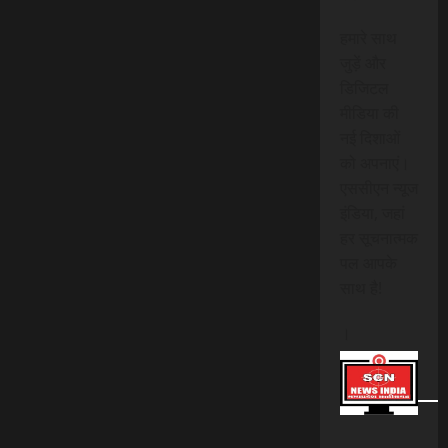
हमारे साथ
जुड़ें और
डिजिटल
मीडिया की
नई दिशाओं
को अपनाएं।
एससीएन न्यूज
इंडिया, जहां
हर सूचनात्मक
पल आपके
साथ है!
।