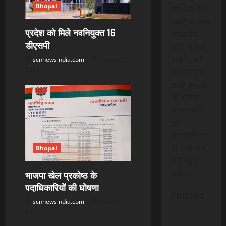
Bhopal
कर आप सभी
खबरों के साथ
प्रदेश को मिले नवनियुक्त 16
लाइव वेब
डीएसपी
टीवी भी देख
सकेंगे। हमें
scnnewsindia.com
August 7,
2026
सहयोग करें
ताकि हम और
भी अधिक
ताजा खबरे
पूरी
विश्वसनीयता
के साथ आप
Bhopal
तक पंहुचा
सके।
भाजपा खेल प्रकोष्ठ के
पदाधिकारियों की घोषणा
PRICING
scnnewsindia.com
August 7,
:
2026