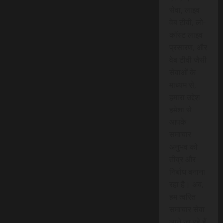
सेवा, लाइव
वेब टीवी, लो-
कॉस्ट लाइव
प्रसारण, और
वेब टीवी जैसी
सेवाओं के
माध्यम से,
हमारा उद्देश
हमेशा से
आपके
समाचार
अनुभव को
तीव्र और
निर्बाध बनाना
रहा है। अब,
हम त्वरित
समाचार सेवा
लाने जा रहे हैं