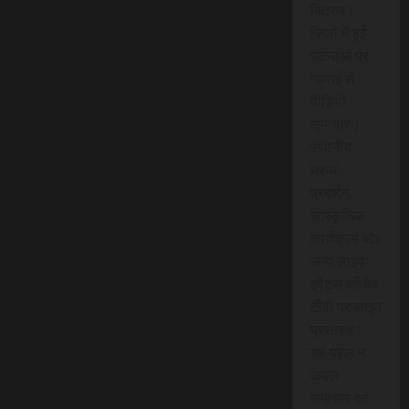
वितरण।
जिलों में हुई
घटनाओं पर
गहराई से
वीडियो
समाचार।
स्थानीय
धरना-
प्रदर्शन,
सांस्कृतिक
कार्यक्रम और
अन्य लाइव
इवेंट्स को वेब
टीवी पर लाइव
प्रसारण।
यह पहल न
केवल
समाचार को