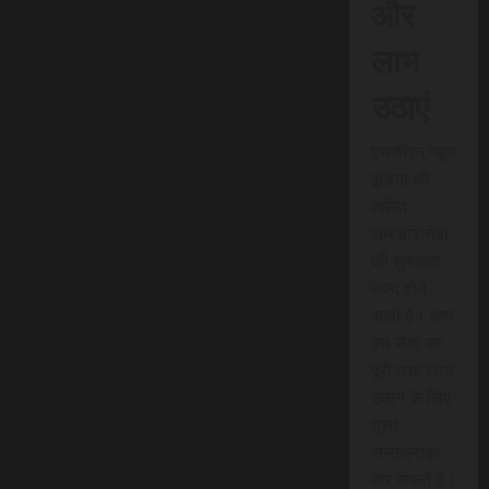
और
लाभ
उठाएं
एससीएन न्यूज
इंडिया की
त्वरित
समाचार सेवा
की शुरुआत
जल्द होने
वाली है। आप
इस सेवा का
पूरी तरह लाभ
उठाने के लिए
तुरंत
सब्सक्राइब
कर सकते हैं।