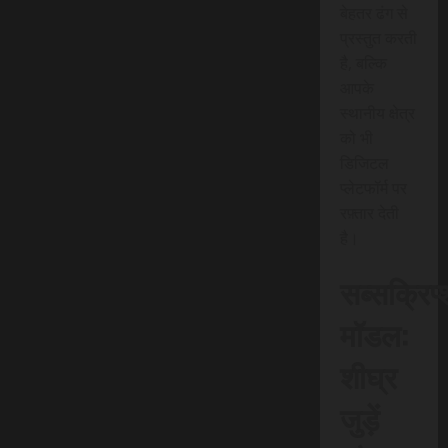
बेहतर ढंग से
प्रस्तुत करती
है, बल्कि
आपके
स्थानीय क्षेत्र
को भी
डिजिटल
प्लेटफॉर्म पर
रफ़्तार देती
है।
सब्सक्रिप
मॉडल:
शीघ्र
जुड़ें