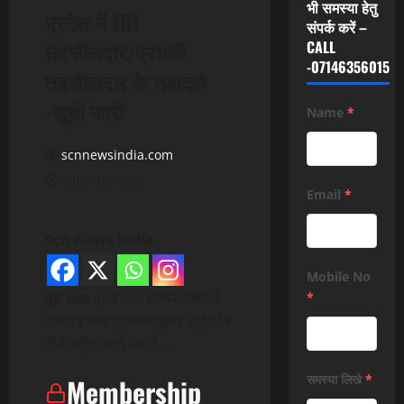
भी समस्या हेतु
प्रदेश में 101
संपर्क करें –
तहसीलदार/प्रभारी
CALL
-07146356015
तहसीलदार के तबादले
-सूची जारी
Name
*
scnnewsindia.com
June 16, 2026
Email
*
Scn News India
Mobile No
पूरी खबर पढ़ने आज ही मेम्बरशिप लें
*
और पढ़े सभी प्रीमियम खबरे लाईव वेब
टीवी सहित ब्यूरो रिपोर्ट …
समस्या लिखे
*
Membership