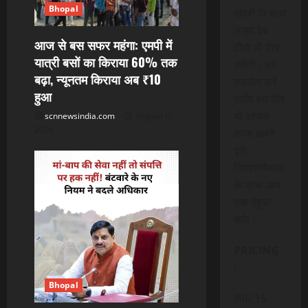
Bhopal
खबरों के साथ
लाइव वेब
आज से बस सफर महंगा: एमपी में
टीवी भी देख
यात्री बसों का किराया 60% तक
सकेंगे। हमें
बढ़ा, न्यूनतम किराया अब ₹10
सहयोग करें
हुआ
ताकि हम और
भी अधिक
scnnewsindia.com
August 6,
2026
ताजा खबरे
पूरी
विश्वसनीयता
के साथ आप
तक पंहुचा
सके।
PRICING
:
Bhopal
INR 15