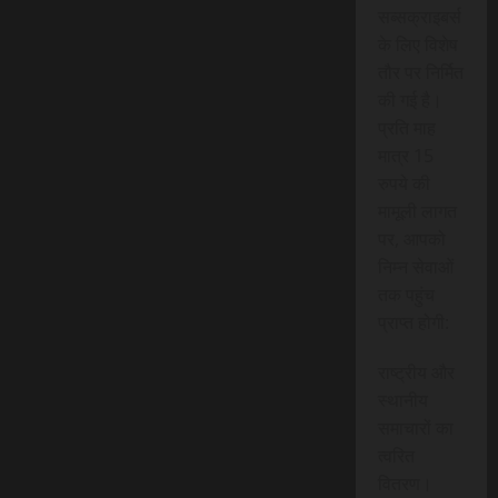
सब्सक्राइबर्स
के लिए विशेष
तौर पर निर्मित
की गई है।
प्रति माह
मात्र 15
रुपये की
मामूली लागत
पर, आपको
निम्न सेवाओं
तक पहुंच
प्राप्त होगी:
राष्ट्रीय और
स्थानीय
समाचारों का
त्वरित
वितरण।