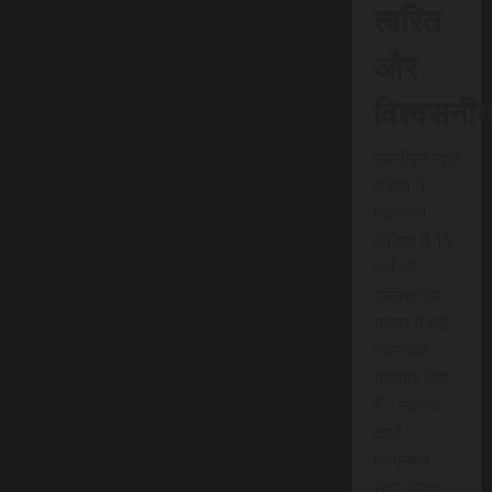
त्वरित
और
विश्वसनी
एससीएन न्यूज
इंडिया ने
डिजिटल
मीडिया में 15
वर्षों की
उल्लेखनीय
यात्रा में कई
तकनीकी
नवाचार किए
हैं। स्क्रेच
कार्ड
एसएमएस
सेवा, लाइव