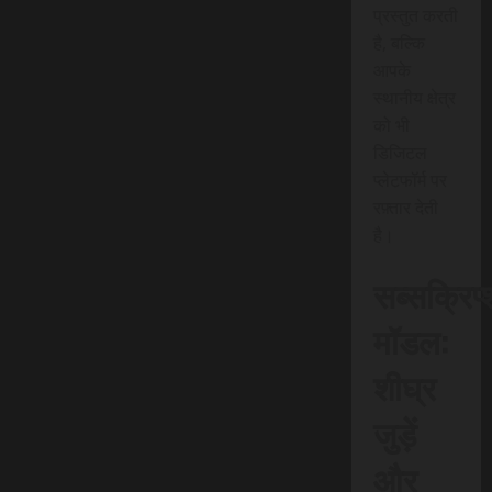
प्रस्तुत करती
है, बल्कि
आपके
स्थानीय क्षेत्र
को भी
डिजिटल
प्लेटफॉर्म पर
रफ़्तार देती
है।
सब्सक्रिप
मॉडल:
शीघ्र
जुड़ें
और