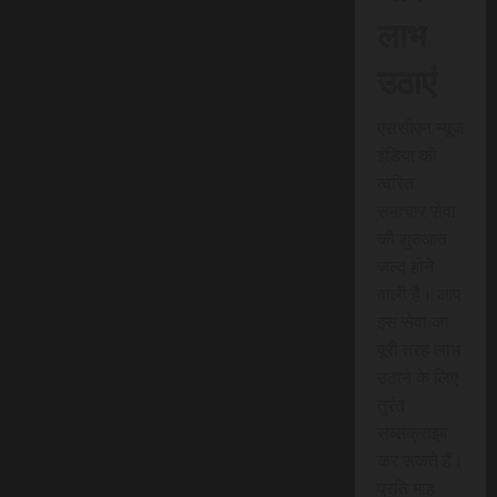
लाभ
उठाएं
एससीएन न्यूज
इंडिया की
त्वरित
समाचार सेवा
की शुरुआत
जल्द होने
वाली है। आप
इस सेवा का
पूरी तरह लाभ
उठाने के लिए
तुरंत
सब्सक्राइब
कर सकते हैं।
प्रति माह