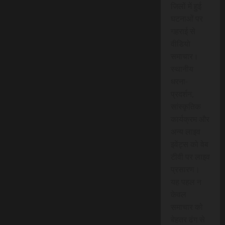
जिलों में हुई
घटनाओं पर
गहराई से
वीडियो
समाचार।
स्थानीय
धरना-
प्रदर्शन,
सांस्कृतिक
कार्यक्रम और
अन्य लाइव
इवेंट्स को वेब
टीवी पर लाइव
प्रसारण।
यह पहल न
केवल
समाचार को
बेहतर ढंग से