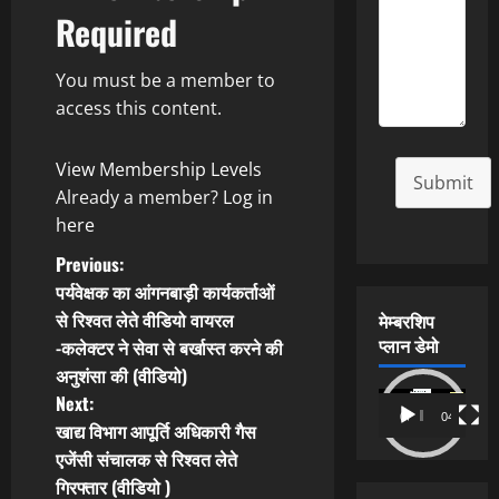
Required
You must be a member to
access this content.
View Membership Levels
Submit
Already a member?
Log in
here
P
Previous:
पर्यवेक्षक का आंगनबाड़ी कार्यकर्ताओं
o
से रिश्वत लेते वीडियो वायरल
मेम्बरशिप
प्लान डेमो
-कलेक्टर ने सेवा से बर्खास्त करने की
s
अनुशंसा की (वीडियो)
t
Video
Next:
00:00
04:54
Player
खाद्य विभाग आपूर्ति अधिकारी गैस
n
एजेंसी संचालक से रिश्वत लेते
गिरफ्तार (वीडियो )