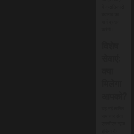
में क्रांतिकारी
बदलाव का
मार्ग प्रदान
करेगी।
विशेष
सेवाएं:
क्या
मिलेगा
आपको?
यह नई त्वरित
समाचार सेवा
एससीएन न्यूज
इंडिया के