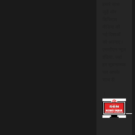
हमारे साथ
जुड़ें और
डिजिटल
मीडिया की
नई दिशाओं
को अपनाएं।
एससीएन न्यूज
इंडिया, जहां
हर सूचनात्मक
पल आपके
साथ है!
।