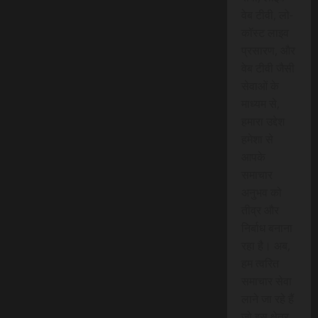
वेब टीवी, लो-
कॉस्ट लाइव
प्रसारण, और
वेब टीवी जैसी
सेवाओं के
माध्यम से,
हमारा उद्देश
हमेशा से
आपके
समाचार
अनुभव को
तीव्र और
निर्बाध बनाना
रहा है। अब,
हम त्वरित
समाचार सेवा
लाने जा रहे हैं
जो इस क्षेत्र