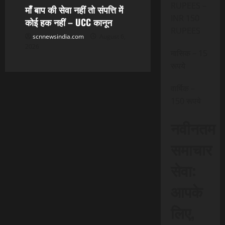
RUPEES –
माँ बाप की सेवा नहीं तो संपत्ति में
INR 150
कोई हक नहीं – UCC कानून
RUPEES
scnnewsindia.com
August 6,
2026
मासिक – 15
रूपये
वार्षिक –
150 रूपये
नवीनतम
समाचार
सेवा:
आपके
लिए,