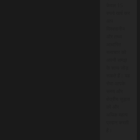
केवल 15
रुपये खर्च कर
आप
विश्वसनीय
और तथ्य
आधारित
समाचार को
अपनी समझ
के साथ जोड़
सकते हैं। यह
सेवा आपके
समय और
क्षेत्रीय जुड़ाव
को और
अधिक महत्व
प्रदान करती
है।