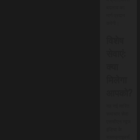
बदलाव का
मार्ग प्रदान
करेगी।
विशेष
सेवाएं:
क्या
मिलेगा
आपको?
यह नई त्वरित
समाचार सेवा
एससीएन न्यूज
इंडिया के
सब्सक्राइबर्स