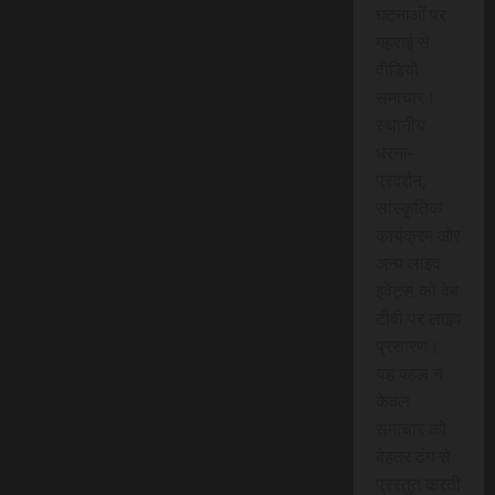
घटनाओं पर
गहराई से
वीडियो
समाचार।
स्थानीय
धरना-
प्रदर्शन,
सांस्कृतिक
कार्यक्रम और
अन्य लाइव
इवेंट्स को वेब
टीवी पर लाइव
प्रसारण।
यह पहल न
केवल
समाचार को
बेहतर ढंग से
प्रस्तुत करती