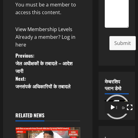
You must be a member to
access this content.
View Membership Levels
Already a member?
Log in
Submit
here
P
Previous:
जेल अधीक्षकों के तबादले – आदेश
o
जारी
Next:
s
मेम्बरशिप
जनसंपर्क अधिकारियों के तबादले
प्लान डेमो
t
Video
n
00:00
04:54
Player
RELATED NEWS
a
v
.