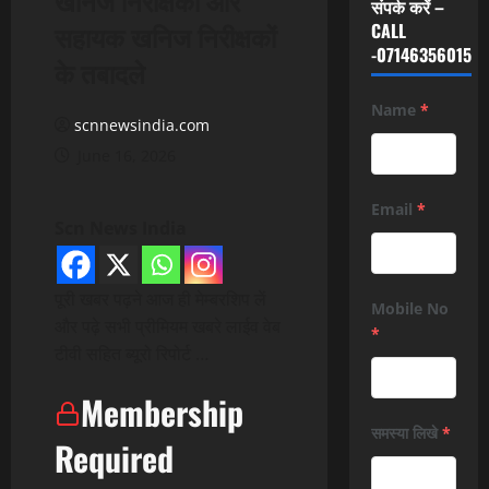
संपर्क करें –
सहायक खनिज निरीक्षकों
CALL
-07146356015
के तबादले
Name
*
scnnewsindia.com
June 16, 2026
Email
*
Scn News India
पूरी खबर पढ़ने आज ही मेम्बरशिप लें
Mobile No
और पढ़े सभी प्रीमियम खबरे लाईव वेब
*
टीवी सहित ब्यूरो रिपोर्ट …
Membership
समस्या लिखे
*
Required