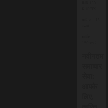
INR 150
RUPEES
मासिक – 15
रूपये
वार्षिक –
150 रूपये
नवीनतम
समाचार
सेवा:
आपके
लिए,
त्वरित