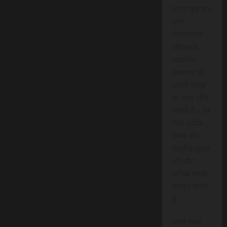
रुपये खर्च कर
आप
विश्वसनीय
और तथ्य
आधारित
समाचार को
अपनी समझ
के साथ जोड़
सकते हैं। यह
सेवा आपके
समय और
क्षेत्रीय जुड़ाव
को और
अधिक महत्व
प्रदान करती
है।
हमारे साथ