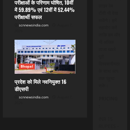
परीक्षाओं के परिणाम घोषित, 10वीं
लाइव वेब
में 59.89% एवं 12वीं में 52.44%
टीवी भी देख
परीक्षार्थी सफल
सकेंगे। हमें
scnnewsindia.com
August 7,
सहयोग करें
2026
ताकि हम और
भी अधिक
ताजा खबरे
पूरी
विश्वसनीयता
Bhopal
के साथ आप
तक पंहुचा
प्रदेश को मिले नवनियुक्त 16
सके।
डीएसपी
scnnewsindia.com
August 7,
PRICING
2026
:
INR 15
RUPEES –