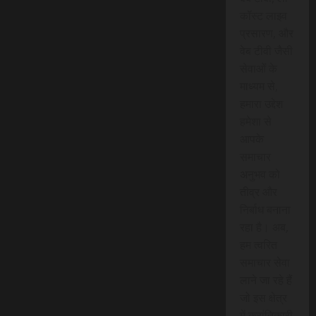
कॉस्ट लाइव
प्रसारण, और
वेब टीवी जैसी
सेवाओं के
माध्यम से,
हमारा उद्देश
हमेशा से
आपके
समाचार
अनुभव को
तीव्र और
निर्बाध बनाना
रहा है। अब,
हम त्वरित
समाचार सेवा
लाने जा रहे हैं
जो इस क्षेत्र
में क्रांतिकारी