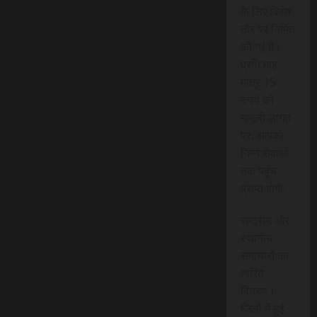
के लिए विशेष
तौर पर निर्मित
की गई है।
प्रति माह
मात्र 15
रुपये की
मामूली लागत
पर, आपको
निम्न सेवाओं
तक पहुंच
प्राप्त होगी:
राष्ट्रीय और
स्थानीय
समाचारों का
त्वरित
वितरण।
जिलों में हुई