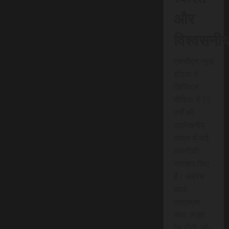
और
विश्वसनी
एससीएन न्यूज
इंडिया ने
डिजिटल
मीडिया में 15
वर्षों की
उल्लेखनीय
यात्रा में कई
तकनीकी
नवाचार किए
हैं। स्क्रेच
कार्ड
एसएमएस
सेवा, लाइव
वेब टीवी, लो-