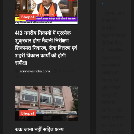
i
*कृपया ध्यान
Bhopal
g
दे यह पेड
मेम्बरशिप
a
413 नगरीय निकायों में प्रत्येक
न्यूज डिजिटल
शुक्रवार होगा मैदानी निरीक्षण
मीडिया चैनल
t
शिकायत निवारण, सेवा वितरण एवं
है। मेम्बरशिप
शहरी विकास कार्यों की होगी
i
प्लान पर जा
समीक्षा
कर सेलेक्ट
o
scnnewsindia.com
August 8,
ऑप्शन को
2026
क्लिक करे
n
और मासिक
केवल 15
रूपये या
वार्षिक 150
Bhopal
रूपये भुगतान
कर आप सभी
रुक जाना नहीं सहित अन्य
खबरों के साथ