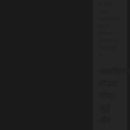
है, बल्कि
आपके
स्थानीय क्षेत्र
को भी
डिजिटल
प्लेटफॉर्म पर
रफ़्तार देती
है।
सब्सक्रिप
मॉडल:
शीघ्र
जुड़ें
और