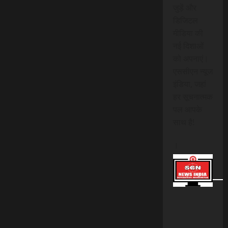
जुड़ें और
डिजिटल
मीडिया की
नई दिशाओं
को अपनाएं।
एससीएन न्यूज
इंडिया, जहां
हर सूचनात्मक
पल आपके
साथ है!
।