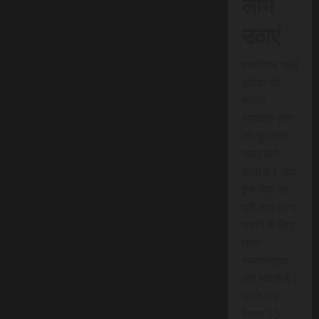
लाभ
उठाएं
एससीएन न्यूज
इंडिया की
त्वरित
समाचार सेवा
की शुरुआत
जल्द होने
वाली है। आप
इस सेवा का
पूरी तरह लाभ
उठाने के लिए
तुरंत
सब्सक्राइब
कर सकते हैं।
प्रति माह
केवल 15