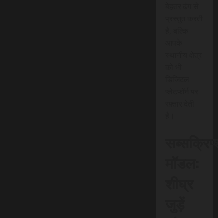
बेहतर ढंग से
प्रस्तुत करती
है, बल्कि
आपके
स्थानीय क्षेत्र
को भी
डिजिटल
प्लेटफॉर्म पर
रफ़्तार देती
है।
सब्सक्रिप
मॉडल:
शीघ्र
जुड़ें