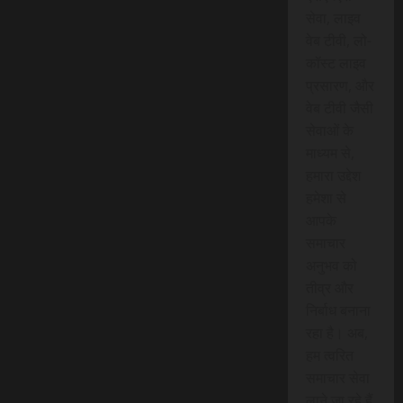
सेवा, लाइव
वेब टीवी, लो-
कॉस्ट लाइव
प्रसारण, और
वेब टीवी जैसी
सेवाओं के
माध्यम से,
हमारा उद्देश
हमेशा से
आपके
समाचार
अनुभव को
तीव्र और
निर्बाध बनाना
रहा है। अब,
हम त्वरित
समाचार सेवा
लाने जा रहे हैं