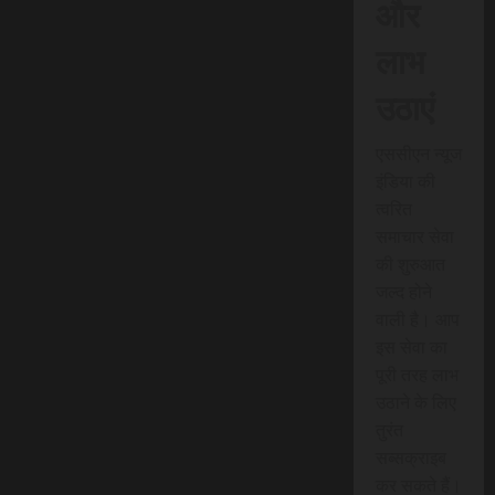
और
लाभ
उठाएं
एससीएन न्यूज
इंडिया की
त्वरित
समाचार सेवा
की शुरुआत
जल्द होने
वाली है। आप
इस सेवा का
पूरी तरह लाभ
उठाने के लिए
तुरंत
सब्सक्राइब
कर सकते हैं।