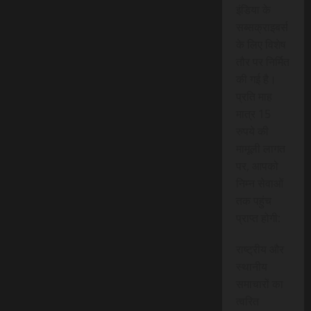
इंडिया के
सब्सक्राइबर्स
के लिए विशेष
तौर पर निर्मित
की गई है।
प्रति माह
मात्र 15
रुपये की
मामूली लागत
पर, आपको
निम्न सेवाओं
तक पहुंच
प्राप्त होगी:
राष्ट्रीय और
स्थानीय
समाचारों का
त्वरित