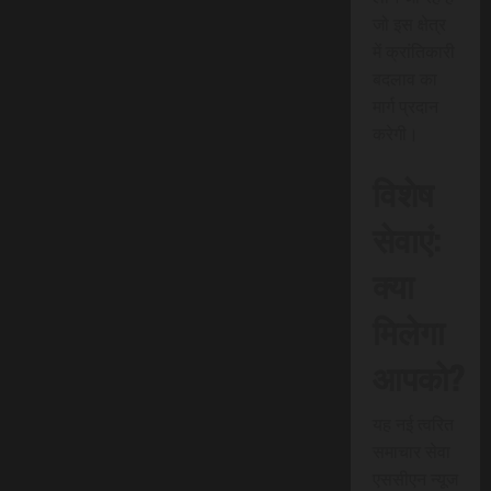
जो इस क्षेत्र
में क्रांतिकारी
बदलाव का
मार्ग प्रदान
करेगी।
विशेष
सेवाएं:
क्या
मिलेगा
आपको?
यह नई त्वरित
समाचार सेवा
एससीएन न्यूज