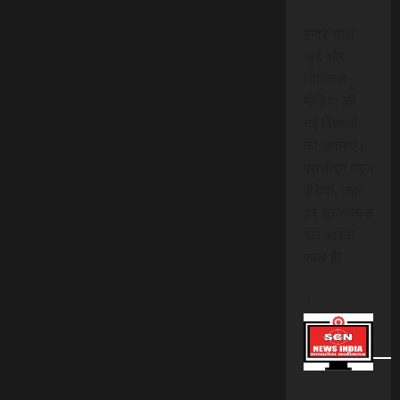
हमारे साथ
जुड़ें और
डिजिटल
मीडिया की
नई दिशाओं
को अपनाएं।
एससीएन न्यूज
इंडिया, जहां
हर सूचनात्मक
पल आपके
साथ है!
।