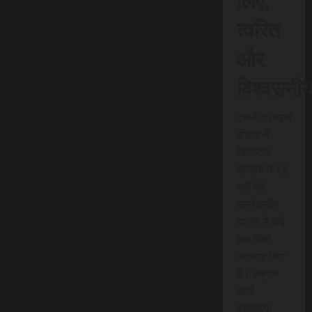
त्वरित
और
विश्वसनी
एससीएन न्यूज
इंडिया ने
डिजिटल
मीडिया में 15
वर्षों की
उल्लेखनीय
यात्रा में कई
तकनीकी
नवाचार किए
हैं। स्क्रेच
कार्ड
एसएमएस