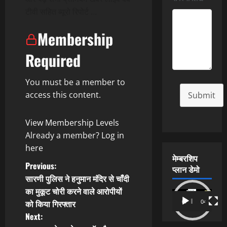
टीवी सहित ब्यूरो रिपोर्ट …
Membership
Required
You must be a member to
access this content.
Submit
View Membership Levels
Already a member?
Log in
here
मेम्बरशिप
P
Previous:
प्लान डेमो
सारणी पुलिस ने हनुमान मंदिर से चाँदी
o
का मुकूट चोरी करने वाले आरोपीयों
Video
को किया गिरफ्तार
00:00
04:54
s
Player
Next: