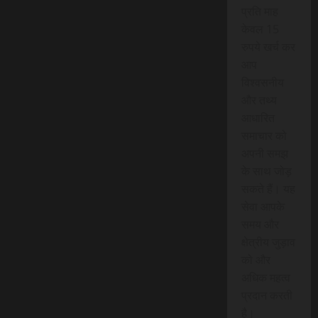
प्रति माह
केवल 15
रुपये खर्च कर
आप
विश्वसनीय
और तथ्य
आधारित
समाचार को
अपनी समझ
के साथ जोड़
सकते हैं। यह
सेवा आपके
समय और
क्षेत्रीय जुड़ाव
को और
अधिक महत्व
प्रदान करती
है।