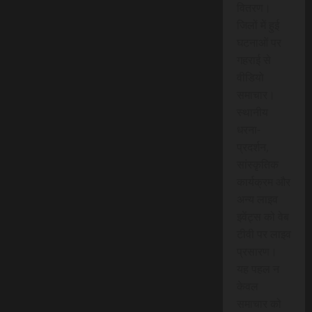
वितरण।
जिलों में हुई
घटनाओं पर
गहराई से
वीडियो
समाचार।
स्थानीय
धरना-
प्रदर्शन,
सांस्कृतिक
कार्यक्रम और
अन्य लाइव
इवेंट्स को वेब
टीवी पर लाइव
प्रसारण।
यह पहल न
केवल
समाचार को