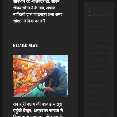
t
सावधान रहे -कलेक्टर डॉ. सौरभ
संजय सोनवणे के नाम, अज्ञात
.
n
व्यक्तियों द्वारा व्हाट्सएप तथा अन्य
सोशल मीडिया पर ठगी
a
*कृपया ध्यान
दे यह पेड
v
मेम्बरशिप
न्यूज डिजिटल
i
RELATED NEWS
मीडिया चैनल
g
है। मेम्बरशिप
प्लान पर जा
a
कर सेलेक्ट
ऑप्शन को
t
क्लिक करे
i
और मासिक
Betul
केवल 15
o
रूपये या
तप श्री क्लब की कांवड़ यात्रा
वार्षिक 150
पहुंची बैतूल, अग्रवाल समाज ने
n
रूपये भुगतान
किया भव्य स्वागत। बोल बम के