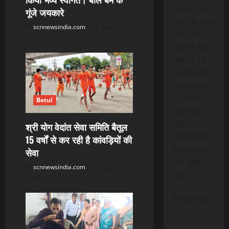
कर आप सभी
गूंजे जयकारे
खबरों के साथ
scnnewsindia.com
August 8,
लाइव वेब
2026
टीवी भी देख
सकेंगे। हमें
सहयोग करें
ताकि हम और
भी अधिक
Betul
ताजा खबरे
पूरी
श्री योग वेदांत सेवा समिति बैतूल
विश्वसनीयता
15 वर्षों से कर रही है कांवड़ियों की
के साथ आप
सेवा
तक पंहुचा
scnnewsindia.com
August 8,
सके।
2026
PRICING
: