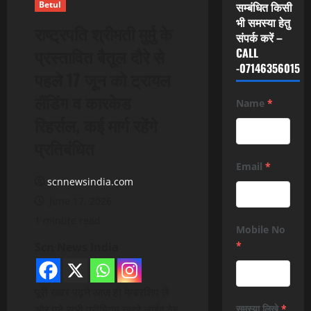
Betul
सम्बंधित किसी
भी समस्या हेतु
राष्ट्रपति श्रीमती मुर्मु के
संपर्क करें –
प्रस्तावित बैतूल दौरे से
CALL
-07146356015
पहले 17 जून को ट्रायल
लैंडिंग व कारकेड
Name
*
रिहर्सल, कई मार्ग रहेंगे
प्रतिबंधित
Email
*
scnnewsindia.com
June 17, 2026
1 minute read
Mobile No
*
Scn News India
पूरी खबर पढ़ने आज ही मेम्बरशिप लें
और पढ़े सभी प्रीमियम खबरे लाईव वेब
समस्या लिखे
*