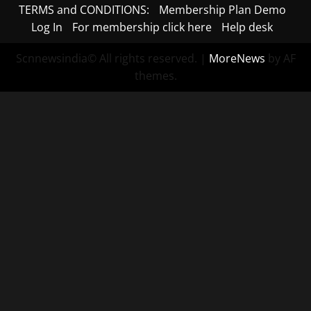
TERMS and CONDITIONS:
Membership Plan Demo
Log In
For membership click here
Help desk
Scnnewsindia© All rights reserved.
|
MoreNews
by AF
themes.