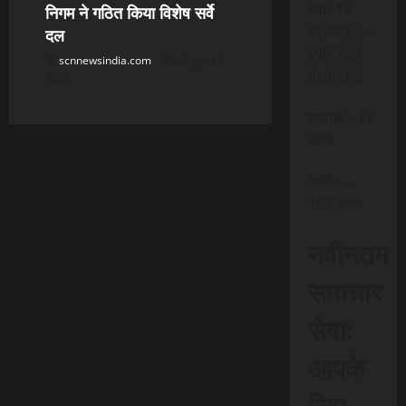
INR 15
निगम ने गठित किया विशेष सर्वे
RUPEES –
दल
INR 150
scnnewsindia.com
August 9,
RUPEES
2026
मासिक – 15
रूपये
वार्षिक –
150 रूपये
नवीनतम
समाचार
सेवा:
आपके
लिए,