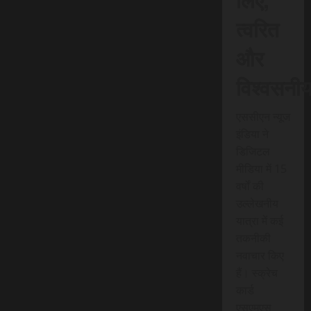
त्वरित
और
विश्वसनी
एससीएन न्यूज
इंडिया ने
डिजिटल
मीडिया में 15
वर्षों की
उल्लेखनीय
यात्रा में कई
तकनीकी
नवाचार किए
हैं। स्क्रेच
कार्ड
एसएमएस