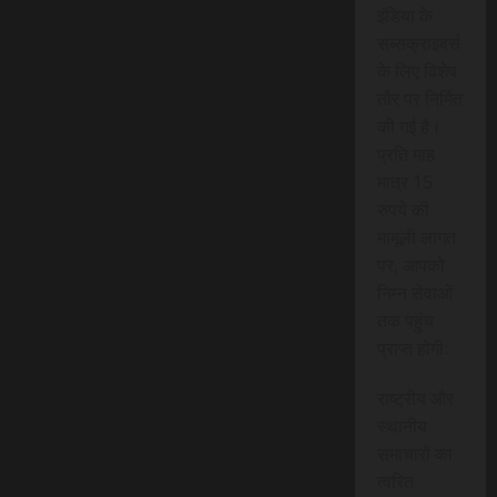
इंडिया के
सब्सक्राइबर्स
के लिए विशेष
तौर पर निर्मित
की गई है।
प्रति माह
मात्र 15
रुपये की
मामूली लागत
पर, आपको
निम्न सेवाओं
तक पहुंच
प्राप्त होगी:
राष्ट्रीय और
स्थानीय
समाचारों का
त्वरित