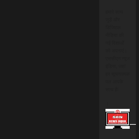
हमारे साथ
जुड़ें और
डिजिटल
मीडिया की
नई दिशाओं
को अपनाएं।
एससीएन न्यूज
इंडिया, जहां
हर सूचनात्मक
पल आपके
साथ है!
।