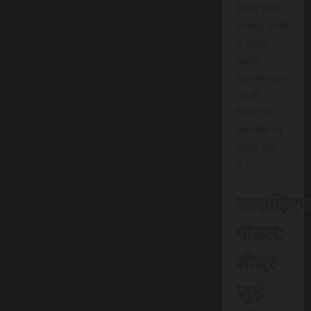
बेहतर ढंग से
प्रस्तुत करती
है, बल्कि
आपके
स्थानीय क्षेत्र
को भी
डिजिटल
प्लेटफॉर्म पर
रफ़्तार देती
है।
सब्सक्रिप
मॉडल:
शीघ्र
जुड़ें