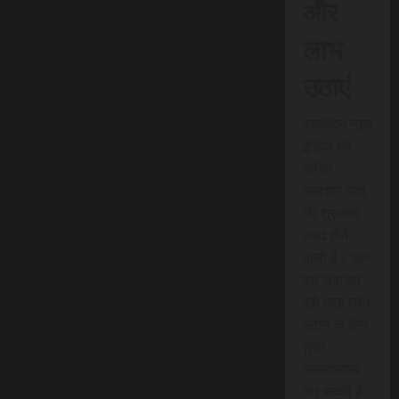
और
लाभ
उठाएं
एससीएन न्यूज
इंडिया की
त्वरित
समाचार सेवा
की शुरुआत
जल्द होने
वाली है। आप
इस सेवा का
पूरी तरह लाभ
उठाने के लिए
तुरंत
सब्सक्राइब
कर सकते हैं।