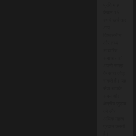
प्रति माह
केवल 15
रुपये खर्च कर
आप
विश्वसनीय
और तथ्य
आधारित
समाचार को
अपनी समझ
के साथ जोड़
सकते हैं। यह
सेवा आपके
समय और
क्षेत्रीय जुड़ाव
को और
अधिक महत्व
प्रदान करती
है।