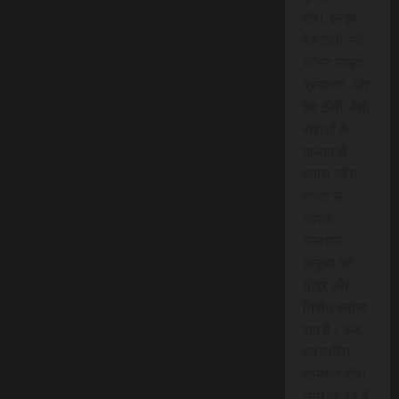
सेवा, लाइव
वेब टीवी, लो-
कॉस्ट लाइव
प्रसारण, और
वेब टीवी जैसी
सेवाओं के
माध्यम से,
हमारा उद्देश
हमेशा से
आपके
समाचार
अनुभव को
तीव्र और
निर्बाध बनाना
रहा है। अब,
हम त्वरित
समाचार सेवा
लाने जा रहे हैं