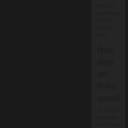
जो इस क्षेत्र
में क्रांतिकारी
बदलाव का
मार्ग प्रदान
करेगी।
विशेष
सेवाएं:
क्या
मिलेगा
आपको?
यह नई त्वरित
समाचार सेवा
एससीएन न्यूज