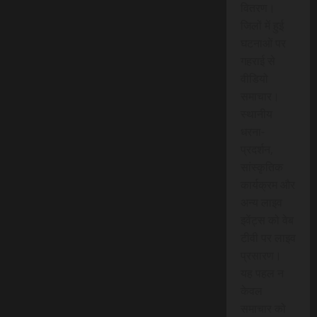
वितरण।
जिलों में हुई
घटनाओं पर
गहराई से
वीडियो
समाचार।
स्थानीय
धरना-
प्रदर्शन,
सांस्कृतिक
कार्यक्रम और
अन्य लाइव
इवेंट्स को वेब
टीवी पर लाइव
प्रसारण।
यह पहल न
केवल
समाचार को