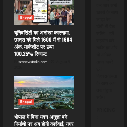
कर आप सभी
खबरों के साथ
Bhopal
लाइव वेब
टीवी भी देख
यूनिवर्सिटी का अनोखा कारनामा,
सकेंगे। हमें
छात्रा को मिले 1600 में से 1604
सहयोग करें
अंक, मार्कशीट पर छपा
ताकि हम और
100.25% रिजल्ट
भी अधिक
ताजा खबरे
scnnewsindia.com
August 9,
2026
पूरी
विश्वसनीयता
के साथ आप
तक पंहुचा
सके।
Bhopal
PRICING
भोपाल में बिना भवन अनुज्ञा बने
:
निर्माणों पर अब होगी कार्रवाई, नगर