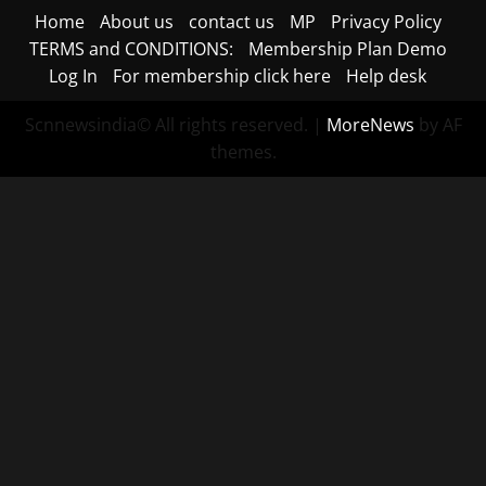
Home
About us
contact us
MP
Privacy Policy
TERMS and CONDITIONS:
Membership Plan Demo
Log In
For membership click here
Help desk
Scnnewsindia© All rights reserved.
|
MoreNews
by AF
themes.