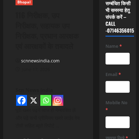
Bhopal
सम्बंधित किसी
भी समस्या हेतु
116 निरीक्षक, उप
संपर्क करें –
निरीक्षक, सहायक उप
CALL
-07146356015
निरीक्षक, प्रधान आरक्षक
एवं आरक्षकों के तबादले
Name
*
scnnewsindia.com
June 17, 2026
Email
*
Scn News India
Mobile No
पूरी खबर पढ़ने आज ही मेम्बरशिप लें
*
और पढ़े सभी प्रीमियम खबरे लाईव वेब
टीवी सहित ब्यूरो रिपोर्ट …
समस्या लिखे
*