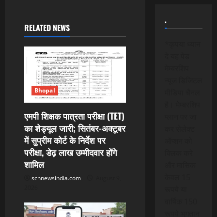
a
.
RELATED NEWS
v
*कृपया ध्यान
i
दे यह पेड
मेम्बरशिप
g
न्यूज डिजिटल
a
Bhopal
मीडिया चैनल
है। मेम्बरशिप
t
एमपी शिक्षक पात्रता परीक्षा (TET)
प्लान पर जा
का शेड्यूल जारी; सितंबर-अक्टूबर
कर सेलेक्ट
i
में सुप्रीम कोर्ट के निर्देश पर
ऑप्शन को
परीक्षा, डेढ़ लाख उम्मीदवार होंगे
o
क्लिक करे
शामिल
और मासिक
n
केवल 15
scnnewsindia.com
August 9,
2026
रूपये या
वार्षिक 150
रूपये भुगतान