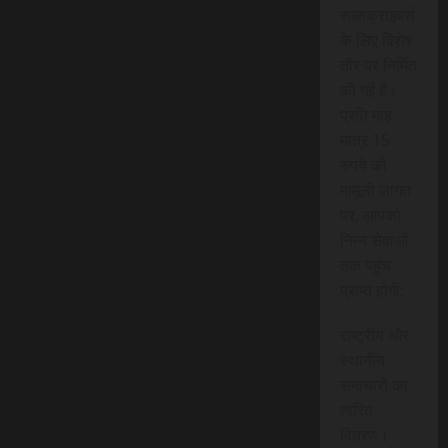
सब्सक्राइबर्स
के लिए विशेष
तौर पर निर्मित
की गई है।
प्रति माह
मात्र 15
रुपये की
मामूली लागत
पर, आपको
निम्न सेवाओं
तक पहुंच
प्राप्त होगी:
राष्ट्रीय और
स्थानीय
समाचारों का
त्वरित
वितरण।