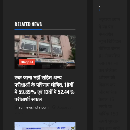
a
.
v
*कृपया ध्यान
i
RELATED NEWS
दे यह पेड
मेम्बरशिप
g
न्यूज डिजिटल
a
मीडिया चैनल
है। मेम्बरशिप
t
Bhopal
प्लान पर जा
कर सेलेक्ट
i
रुक जाना नहीं सहित अन्य
ऑप्शन को
परीक्षाओं के परिणाम घोषित, 10वीं
o
क्लिक करे
में 59.89% एवं 12वीं में 52.44%
और मासिक
n
परीक्षार्थी सफल
केवल 15
रूपये या
scnnewsindia.com
August 7,
2026
वार्षिक 150
रूपये भुगतान
कर आप सभी