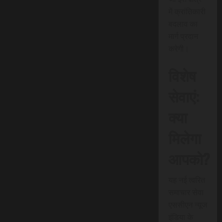
में क्रांतिकारी
बदलाव का
मार्ग प्रदान
करेगी।
विशेष
सेवाएं:
क्या
मिलेगा
आपको?
यह नई त्वरित
समाचार सेवा
एससीएन न्यूज
इंडिया के