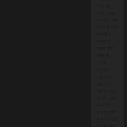
वेब टीवी, लो-
कॉस्ट लाइव
प्रसारण, और
वेब टीवी जैसी
सेवाओं के
माध्यम से,
हमारा उद्देश
हमेशा से
आपके
समाचार
अनुभव को
तीव्र और
निर्बाध बनाना
रहा है। अब,
हम त्वरित
समाचार सेवा
लाने जा रहे हैं
जो इस क्षेत्र