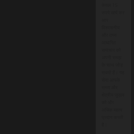
केवल 15
रुपये खर्च कर
आप
विश्वसनीय
और तथ्य
आधारित
समाचार को
अपनी समझ
के साथ जोड़
सकते हैं। यह
सेवा आपके
समय और
क्षेत्रीय जुड़ाव
को और
अधिक महत्व
प्रदान करती
है।