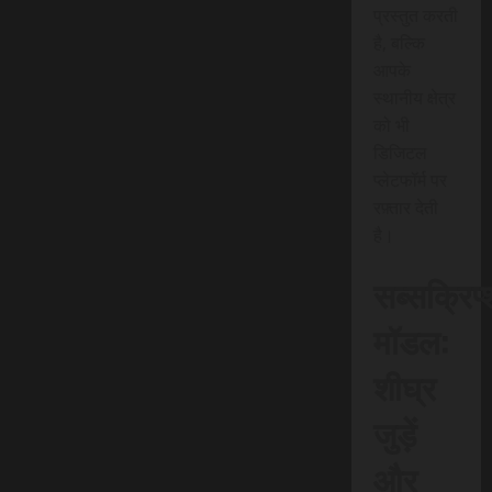
प्रस्तुत करती
है, बल्कि
आपके
स्थानीय क्षेत्र
को भी
डिजिटल
प्लेटफॉर्म पर
रफ़्तार देती
है।
सब्सक्रिप
मॉडल:
शीघ्र
जुड़ें
और