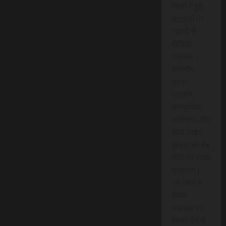
जिलों में हुई
घटनाओं पर
गहराई से
वीडियो
समाचार।
स्थानीय
धरना-
प्रदर्शन,
सांस्कृतिक
कार्यक्रम और
अन्य लाइव
इवेंट्स को वेब
टीवी पर लाइव
प्रसारण।
यह पहल न
केवल
समाचार को
बेहतर ढंग से