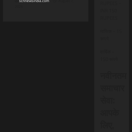
scnnewsindia.com
August 7,
RUPEES –
2026
INR 150
RUPEES
मासिक – 15
रूपये
वार्षिक –
150 रूपये
नवीनतम
समाचार
सेवा:
आपके
लिए,