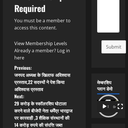
Required
You must be a member to
access this content.
View Membership Levels
Submit
Already a member?
Log in
here
P
Previous:
जनपद अध्यक्ष के खिलाफ अविश्वास
o
प्रस्ताव,22 सदस्यों ने पेश किया
मेम्बरशिप
प्लान डेमो
अविश्वास प्रस्ताव
s
Next:
t
Video
29 करोड़ के स्कॉलरशिप घोटाला
00:00
04:54
Player
करने वाले बीजेपी नेता धर्मेंद्र भारद्वाज
n
पर कारवाही ,3 शैक्षिक संस्थानों की
14 करोड़ रुपये की संपत्ति जब्त