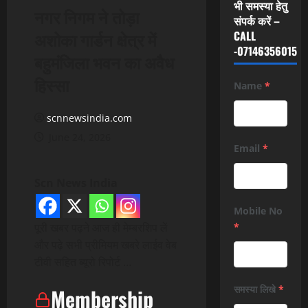
भी समस्या हेतु
नगर निगम ने तोड़ा
संपर्क करें –
अशोका गार्डन क्षेत्र में
CALL
-07146356015
बहुमंजिला भवन का अवैध
हिस्सा
Name
*
scnnewsindia.com
June 24, 2026
Email
*
Scn News India
Mobile No
पूरी खबर पढ़ने आज ही मेम्बरशिप लें
*
और पढ़े सभी प्रीमियम खबरे लाईव वेब
टीवी सहित ब्यूरो रिपोर्ट …
समस्या लिखे
*
Membership