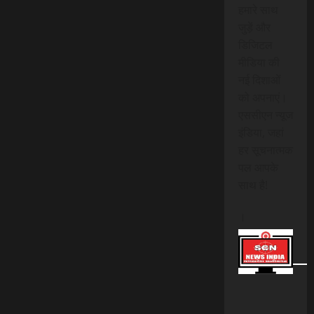
हमारे साथ
जुड़ें और
डिजिटल
मीडिया की
नई दिशाओं
को अपनाएं।
एससीएन न्यूज
इंडिया, जहां
हर सूचनात्मक
पल आपके
साथ है!
।