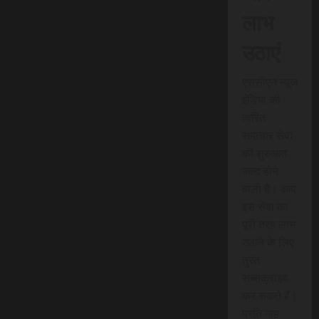
लाभ
उठाएं
एससीएन न्यूज
इंडिया की
त्वरित
समाचार सेवा
की शुरुआत
जल्द होने
वाली है। आप
इस सेवा का
पूरी तरह लाभ
उठाने के लिए
तुरंत
सब्सक्राइब
कर सकते हैं।
प्रति माह