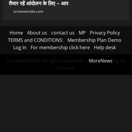
तैयार रहें आंदोलन के लिए – आप
scnnewsindia.com
August 7, 2026
Home
About us
contact us
MP
Privacy Policy
TERMS and CONDITIONS:
Membership Plan Demo
Log In
For membership click here
Help desk
Scnnewsindia© All rights reserved.
|
MoreNews
by AF
themes.