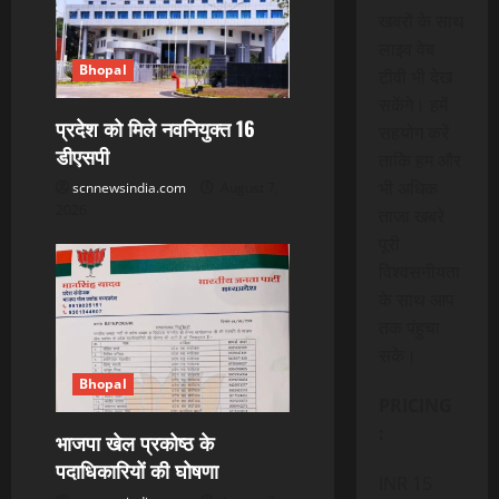
खबरों के साथ
लाइव वेब
Bhopal
टीवी भी देख
सकेंगे। हमें
प्रदेश को मिले नवनियुक्त 16
सहयोग करें
डीएसपी
ताकि हम और
भी अधिक
scnnewsindia.com
August 7,
2026
ताजा खबरे
पूरी
विश्वसनीयता
के साथ आप
तक पंहुचा
सके।
Bhopal
PRICING
:
भाजपा खेल प्रकोष्ठ के
पदाधिकारियों की घोषणा
INR 15