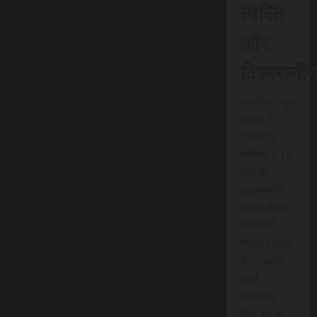
त्वरित
और
विश्वसनी
एससीएन न्यूज
इंडिया ने
डिजिटल
मीडिया में 15
वर्षों की
उल्लेखनीय
यात्रा में कई
तकनीकी
नवाचार किए
हैं। स्क्रेच
कार्ड
एसएमएस
सेवा, लाइव